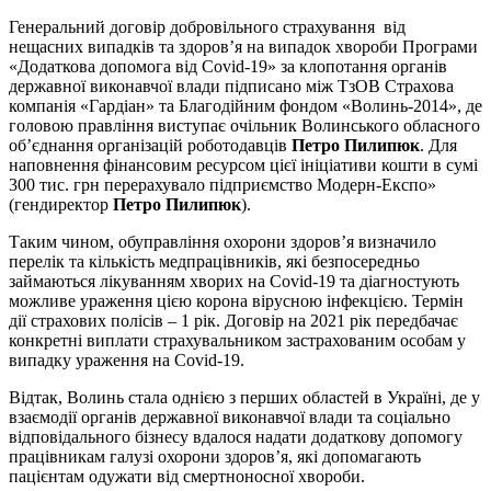
Генеральний договір добровільного страхування від
нещасних випадків та здоров’я на випадок хвороби Програми
«Додаткова допомога від Covid-19» за клопотання органів
державної виконавчої влади підписано між ТзОВ Страхова
компанія «Гардіан» та Благодійним фондом «Волинь-2014», де
головою правління виступає очільник Волинського обласного
об’єднання організацій роботодавців
Петро Пилипюк
. Для
наповнення фінансовим ресурсом цієї ініціативи кошти в сумі
300 тис. грн перерахувало підприємство Модерн-Експо»
(гендиректор
Петро Пилипюк
).
Таким чином, обуправління охорони здоров’я визначило
перелік та кількість медпрацівників, які безпосередньо
займаються лікуванням хворих на Covid-19 та діагностують
можливе ураження цією корона вірусною інфекцією. Термін
дії страхових полісів – 1 рік. Договір на 2021 рік передбачає
конкретні виплати страхувальником застрахованим особам у
випадку ураження на Covid-19.
Відтак, Волинь стала однією з перших областей в Україні, де у
взаємодії органів державної виконавчої влади та соціально
відповідального бізнесу вдалося надати додаткову допомогу
працівникам галузі охорони здоров’я, які допомагають
пацієнтам одужати від смертноносної хвороби.