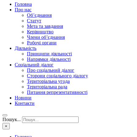
Головна
Про нас
Об’єднання
Статут
Мета та завдання
Керівництво
Члени об’єднання
Робочі органи
Діяльність
Принципи діяльності
Напрямки діяльності
Соціальний діалог
Про соціальний діалог
Сторони соціального діалогу
Територіальна угода
Територіальна рада
Питання репрезентативності
Новини
Контакти
Пошук...
×
Головна