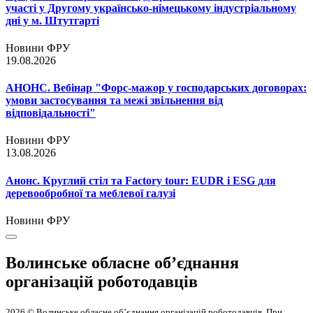
участі у Другому українсько-німецькому індустріальному
дні у м. Штутгарті
Новини ФРУ
19.08.2026
АНОНС. Вебінар "Форс-мажор у господарських договорах:
умови застосування та межі звільнення від
відповідальності"
Новини ФРУ
13.08.2026
Анонс. Круглий стіл та Factory tour: EUDR і ESG для
деревообробної та меблевої галузі
Новини ФРУ
Волинське обласне об’єднання
організацій роботодавців
2026 © Волинське обласне об’єднання організацій роботодавців. При