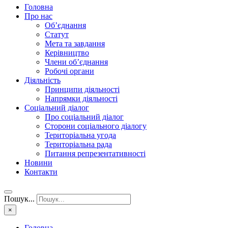
Головна
Про нас
Об’єднання
Статут
Мета та завдання
Керівництво
Члени об’єднання
Робочі органи
Діяльність
Принципи діяльності
Напрямки діяльності
Соціальний діалог
Про соціальний діалог
Сторони соціального діалогу
Територіальна угода
Територіальна рада
Питання репрезентативності
Новини
Контакти
Пошук...
×
Головна