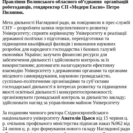
Правління Волинського обласного об’єднання організацій
роботодавців, гендиректор СП «Модерн Експо» Петро
Пилипюк.
Мета діяльності Наглядової ради, як повідомили в прес-службі
СНУ – розробляти шляхи перспективного розвитку
Університету; сприяти керівництву Університету в реалізації
державної політики з підготовки, перепідготовки та
підвищення кваліфікації фахівців і виконання наукових
розробок для народного господарства і базових галузей
економіки України; залучати фінансові ресурси для
забезпечення діяльності і здійснювати контроль за їх
використанням; допомагати налагоджувати ефективну
взаємодію Університету з державними органами та органами
місцевого самоврядування, науковою громадськістю,
суспільно-політичними організаціями та суб’єктами
господарської діяльності в інтересах розвитку та підвищення
якості освітньої діяльності і конкурентоспроможності;
організовувати громадський контроль за діяльністю закладу;
здійснювати нагляд за управлінням майном Університету
За поданням чинного ректора Східноєвропейського
національного університету
Анатолія Цьося
від 15 червня ц.
р. очільник профільного міністерства підписав наказ №962 від
24 липня ц. р. про формування нового складу Наглядової ради