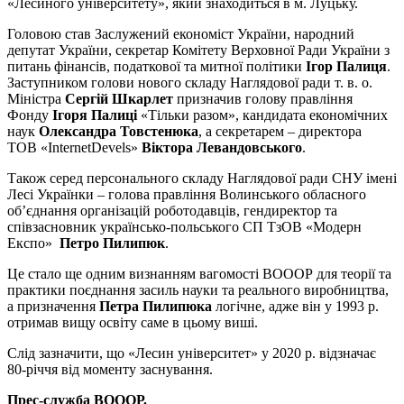
«Лесиного університету», який знаходиться в м. Луцьку.
Головою став Заслужений економіст України, народний
депутат України, секретар Комітету Верховної Ради України з
питань фінансів, податкової та митної політики
Ігор Палиця
.
Заступником голови нового складу Наглядової ради т. в. о.
Міністра
Сергій Шкарлет
призначив голову правління
Фонду
Ігоря Палиці
«Тільки разом», кандидата економічних
наук
Олександра Товстенюка
, а секретарем – директора
ТОВ «InternetDevels»
Віктора Левандовського
.
Також серед персонального складу Наглядової ради СНУ імені
Лесі Українки – голова правління Волинського обласного
об’єднання організацій роботодавців, гендиректор та
співзасновник українсько-польського СП ТзОВ «Модерн
Експо»
Петро Пилипюк
.
Це стало ще одним визнанням вагомості ВОООР для теорії та
практики поєднання засиль науки та реального виробництва,
а призначення
Петра Пилипюка
логічне, адже він у 1993 р.
отримав вищу освіту саме в цьому виші.
Слід зазначити, що «Лесин університет» у 2020 р. відзначає
80-річчя від моменту заснування.
Прес-служба ВОООР.