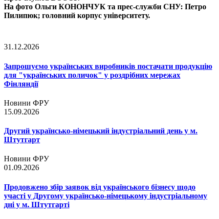
На фото Ольги КОНОНЧУК та прес-служби СНУ: Петро
Пилипюк; головний корпус університету.
31.12.2026
Запрошуємо українських виробників постачати продукцію
для "українських поличок" у роздрібних мережах
Фінляндії
Новини ФРУ
15.09.2026
Другий українсько-німецький індустріальний день у м.
Штутгарт
Новини ФРУ
01.09.2026
Продовжено збір заявок від українського бізнесу щодо
участі у Другому українсько-німецькому індустріальному
дні у м. Штутгарті