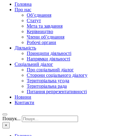
Головна
Про нас
Об’єднання
Статут
Мета та завдання
Керівництво
Члени об’єднання
Робочі органи
Діяльність
Принципи діяльності
Напрямки діяльності
Соціальний діалог
Про соціальний діалог
Сторони соціального діалогу
Територіальна угода
Територіальна рада
Питання репрезентативності
Новини
Контакти
Пошук...
×
Головна