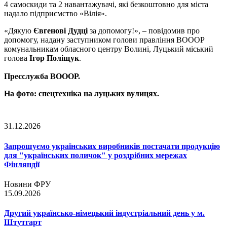
4 самоскиди та 2 навантажувачі, які безкоштовно для міста
надало підприємство «Вілія».
«Дякую
Євгенові Дудці
за допомогу!», – повідомив про
допомогу, надану заступником голови правління ВОООР
комунальникам обласного центру Волині, Луцький міський
голова
Ігор Поліщук
.
Пресслужба ВОООР.
На фото: спецтехніка на луцьких вулицях.
31.12.2026
Запрошуємо українських виробників постачати продукцію
для "українських поличок" у роздрібних мережах
Фінляндії
Новини ФРУ
15.09.2026
Другий українсько-німецький індустріальний день у м.
Штутгарт