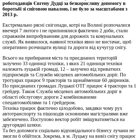
роботодавців Євгену Дудці за безкорисливу допомогу в
боротьбі зі сніговою навалою, ї не було за масштабами з
2013 р.
Екстремально рясні снігопади, котрі на Волині розпочалися
ввечері 7 лютого і не припинялися фактично 2 доби, стали
справжнім випробуванням для дорожніх та комунальних
служб. Як виявилося, наявної техніки явно не вистачає, щоб
оперативно розчищати вулиці та дороги від кучугур снігу.
Всього на прибирання міста та приєднаних територій
залучено 33 одиниці техніки, з яких 21 одиниця техніки
належить луцькій громаді, 12 – залучено від приватних
підприємців та Служби місцевих автомобільних доріг. По
тротуарах працює 9 тракторів та щонайменше 60 двірників.
По приєднаних громадах Луцької ОТГ працює 4 трактори та 1
грейдер. Також Служба місцевих автомобільних доріг в
області обслуговує дороги 2 комбінованими
спецавтомобілями та 1 грейдером.
Техніка працює фактично цілодобово, завдяки чому рух
автотранспорту та пішоходів основними магістралями вже
забезпечено. Поступово вектор робіт зміщуватиметься на
другорядні шляхи.
Та без допомоги соціально відповідального бізнесу лучани не
змогли б обійтися. Зокрема, в м. Луцьку на вивіз снігу працює