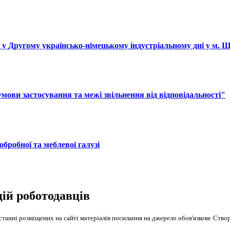
і у Другому українсько-німецькому індустріальному дні у м. 
ови застосування та межі звільнення від відповідальності"
обробної та меблевої галузі
цій роботодавців
танні розміщених на сайті матеріалів посилання на джерело обов'язкове
Створ