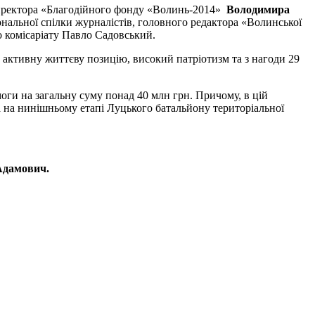
директора «Благодійного фонду «Волинь-2014»
Володимира
ональної спілки журналістів, головного редактора «Волинської
о комісаріату Павло Садовський.
 активну життєву позицію, високий патріотизм та з нагоди 29
оги на загальну суму понад 40 млн грн. Причому, в цій
а на нинішньому етапі Луцького батальйону територіальної
Адамович.