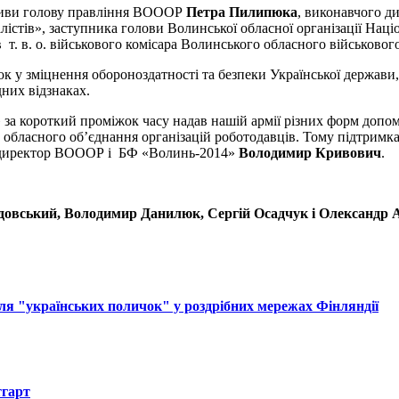
ціативи голову правління ВОООР
Петра Пилипюка
, виконавчого 
стів», заступника голови Волинської обласної організації Наці
т. в. о. військового комісара Волинського обласного військовог
 у зміцнення обороноздатності та безпеки Української держави,
них відзнаках.
за короткий проміжок часу надав нашій армії різних форм допом
о обласного об’єднання організацій роботодавців. Тому підтримк
ий директор ВОООР і БФ «Волинь-2014»
Володимир Кривович
.
овський, Володимир Данилюк, Сергій Осадчук і Олександр 
ля "українських поличок" у роздрібних мережах Фінляндії
тгарт