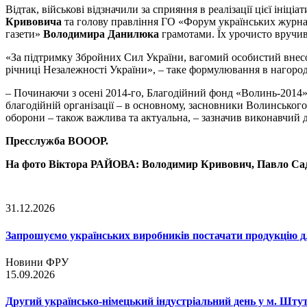
Відтак, військові відзначили за сприяння в реалізації цієї іні
Кривовича
та голову правління ГО «Форум українських журналі
газети»
Володимира Данилюка
грамотами. Їх урочисто вручив 
«За підтримку Збройних Сил України, вагомий особистий внесок
річниці Незалежності України», – таке формулювання в нагород
– Починаючи з осені 2014-го, Благодійний фонд «Волинь-2014» 
благодійній організації – в основному, засновники Волинськог
оборони – також важлива та актуальна, – зазначив виконавч
Пресслужба ВОООР.
На фото Віктора РАЙОВА: Володимир Кривович, Павло Сад
31.12.2026
Запрошуємо українських виробників постачати продукцію д
Новини ФРУ
15.09.2026
Другий українсько-німецький індустріальний день у м. Шту