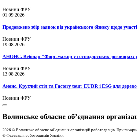
Новини ФРУ
01.09.2026
Продовжено збір заявок від українського бізнесу щодо участ
Новини ФРУ
19.08.2026
АНОНС. Вебінар "Форс-мажор у господарських договорах: ум
Новини ФРУ
13.08.2026
Анонс. Круглий стіл та Factory tour: EUDR і ESG для дерево
Новини ФРУ
Волинське обласне об’єднання організа
2026 © Волинське обласне об’єднання організацій роботодавців. При викорис
© Федерація роботодавців України