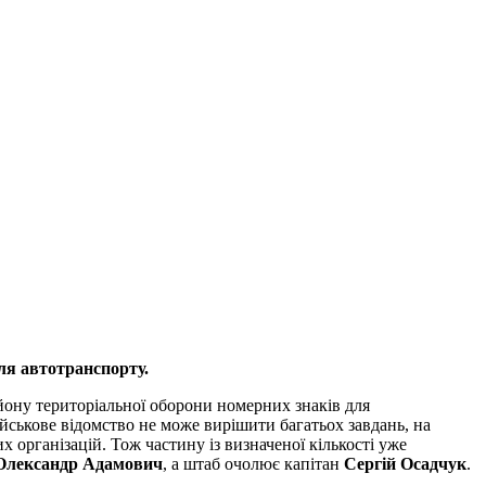
ля автотранспорту.
ьйону територіальної оборони номерних знаків для
йськове відомство не може вирішити багатьох завдань, на
 організацій. Тож частину із визначеної кількості уже
Олександр Адамович
, а штаб очолює капітан
Сергій Осадчук
.