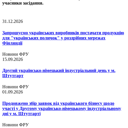
учасники засідання.
31.12.2026
Запрошуємо українських виробників постачати продукцію
для "українських поличок" у роздрібних мережах
Фінляндії
Новини ФРУ
15.09.2026
Другий українсько-німецький індустріальний день у м.
Штутгарт
Новини ФРУ
01.09.2026
Продовжено збір заявок від українського бізнесу щодо
участі у Другому українсько-німецькому індустріальному
дні у м. Штутгарті
Новини ФРУ