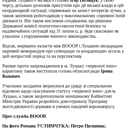
Радник Луцького міського голови
Ігор Поліщук
, у свою
чергу, детально розповів присутнім про дії міської влади в цій
неординарній ситуації, спрямовані на захист інтересів лучан, а
також запевнив роботодавців у максимальному сприянні їхній
діяльності. Він також висловив сподівання, що рішення
Державної комісії техногенно-екологічної безпеки та
надзвичайних ситуацій від 31 липня ц. р. буде скасоване як
ухвалене з порушенням чинного законодавства.
Відтак, вирішено укласти між ВОООР і Луцькою міськрадою
окремий меморандум про співпрацю та координацію зусиль у
цей непростий період та на перспективу.
Раніше проти запровадження в м. Луцьку «червоної зони»
карантину також виступила голова обласної ради
Ірина
Вахович
.
Учасники засідання звернулися до уряду зі спеціальною
відозвою щодо скасування статусу «червоної зони» для м.
Луцька, а також запропонували нинішньому Кабінетові
Міністрів України розробити довготривалу Програму
життєдіяльності держави в умовах пандемії коронавірусу.
Прес-служба ВОООР.
На фото Романа УСТИМЧУКА: Петро Пилипюк;