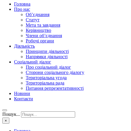
Головна
Про нас
Об’єднання
Статут
Мета та завдання
Керівництво
Члени об’єднання
Робочі органи
Діяльність
Принципи діяльності
Напрямки діяльності
Соціальний діалог
Про соціальний діалог
Сторони соціального діалогу
Територіальна угода
Територіальна рада
Питання репрезентативності
Новини
Контакти
Пошук...
×
Головна