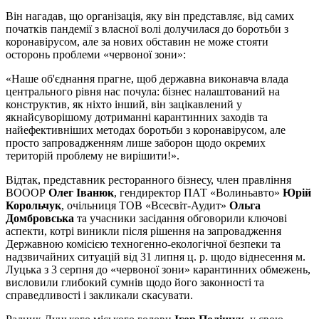
Він нагадав, що організація, яку він представляє, від самих
початків пандемії з власної волі долучилася до боротьби з
коронавірусом, але за нових обставин не може стояти
осторонь проблеми «червоної зони»:
«Наше об'єднання прагне, щоб державна виконавча влада
центрального рівня нас почула: бізнес налаштований на
конструктив, як ніхто інший, він зацікавлений у
якнайсуворішому дотриманні карантинних заходів та
найефективніших методах боротьби з коронавірусом, але
просто запровадженням лише заборон щодо окремих
територій проблему не вирішити!».
Відтак, представник ресторанного бізнесу, член правління
ВОООР
Олег Іванюк
, гендиректор ПАТ «Волиньавто»
Юрій
Корольчук
, очільниця ТОВ «Всесвіт-Аудит»
Ольга
Домбровська
та учасники засідання обговорили ключові
аспекти, котрі виникли після рішення на запровадження
Державною комісією техногенно-екологічної безпеки та
надзвичайних ситуацій від 31 липня ц. р. щодо віднесення м.
Луцька з 3 серпня до «червоної зони» карантинних обмежень,
висловили глибокий сумнів щодо його законності та
справедливості і закликали скасувати.