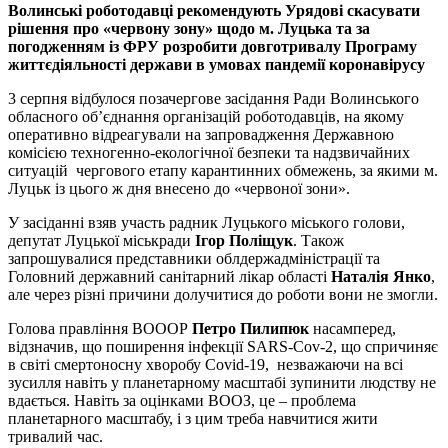
Волинські роботодавці рекомендують Урядові скасувати
рішення про «червону зону» щодо м. Луцька та за
погодженням із ФРУ розробити довготривалу Програму
життєдіяльності держави в умовах пандемії коронавірусу
3 серпня відбулося позачергове засідання Ради Волинського
обласного об’єднання організацій роботодавців, на якому
оперативно відреагували на запровадження Державною
комісією техногенно-екологічної безпеки та надзвичайних
ситуацій чергового етапу карантинних обмежень, за якими м.
Луцьк із цього ж дня внесено до «червоної зони».
У засіданні взяв участь радник Луцького міського голови,
депутат Луцької міськради
Ігор Поліщук
. Також
запрошувалися представники облдержадміністрації та
Головний державний санітарний лікар області
Наталія Янко
,
але через різні причини долучитися до роботи вони не змогли.
Голова правління ВОООР
Петро Пилипюк
насамперед,
відзначив, що поширення інфекції SARS-Cov-2, що спричиняє
в світі смертоносну хворобу Covid-19, незважаючи на всі
зусилля навіть у планетарному масштабі зупинити людству не
вдається. Навіть за оцінками ВООЗ, це – проблема
планетарного масштабу, і з цим треба навчитися жити
тривалий час.