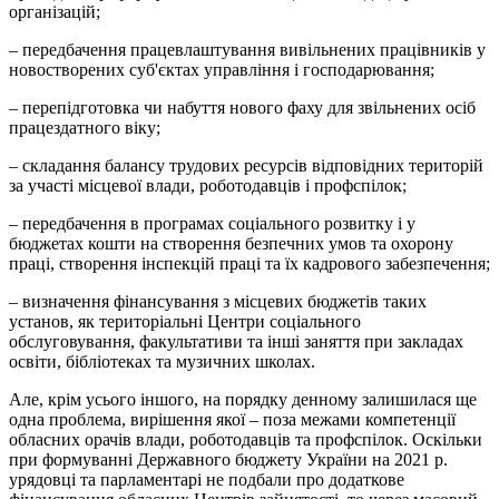
організацій;
– передбачення працевлаштування вивільнених працівників у
новостворених суб'єктах управління і господарювання;
– перепідготовка чи набуття нового фаху для звільнених осіб
працездатного віку;
– складання балансу трудових ресурсів відповідних територій
за участі місцевої влади, роботодавців і профспілок;
– передбачення в програмах соціального розвитку і у
бюджетах кошти на створення безпечних умов та охорону
праці, створення інспекцій праці та їх кадрового забезпечення;
– визначення фінансування з місцевих бюджетів таких
установ, як територіальні Центри соціального
обслуговування, факультативи та інші заняття при закладах
освіти, бібліотеках та музичних школах.
Але, крім усього іншого, на порядку денному залишилася ще
одна проблема, вирішення якої – поза межами компетенції
обласних орачів влади, роботодавців та профспілок. Оскільки
при формуванні Державного бюджету України на 2021 р.
урядовці та парламентарі не подбали про додаткове