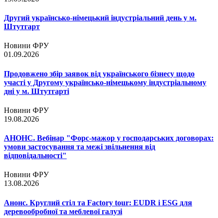
Другий українсько-німецький індустріальний день у м.
Штутгарт
Новини ФРУ
01.09.2026
Продовжено збір заявок від українського бізнесу щодо
участі у Другому українсько-німецькому індустріальному
дні у м. Штутгарті
Новини ФРУ
19.08.2026
АНОНС. Вебінар "Форс-мажор у господарських договорах:
умови застосування та межі звільнення від
відповідальності"
Новини ФРУ
13.08.2026
Анонс. Круглий стіл та Factory tour: EUDR і ESG для
деревообробної та меблевої галузі