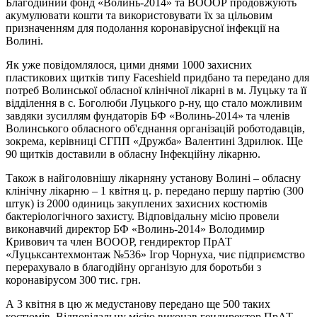
Благодійний фонд «Волинь-2014» та ВОООР продовжують
акумулювати кошти та використовувати їх за цільовим
призначенням для подолання коронавірусної інфекції на
Волині.
Як уже повідомлялося, цими днями 1000 захисних
пластикових щитків типу Faceshield придбано та передано для
потреб Волинської обласної клінічної лікарні в м. Луцьку та її
відділення в с. Боголюби Луцького р-ну, що стало можливим
завдяки зусиллям фундаторів БФ «Волинь-2014» та членів
Волинського обласного об'єднання організацій роботодавців,
зокрема, керівниці СГПП «Дружба» Валентині Здрилюк. Ще
90 щитків доставили в обласну Інфекційну лікарню.
Також в найголовнішу лікарняну установу Волині – обласну
клінічну лікарню – 1 квітня ц. р. передано першу партію (300
штук) із 2000 одиниць закуплених захисних костюмів
бактеріологічного захисту. Відповідальну місію провели
виконавчий директор БФ «Волинь-2014» Володимир
Кривович та член ВОООР, гендиректор ПрАТ
«Луцьксантехмонтаж №536» Ігор Чорнуха, чиє підприємство
перерахувало в благодійну організую для боротьби з
коронавірусом 300 тис. грн.
А 3 квітня в цю ж медустанову передано ще 500 таких
костюмів. Відповідальну місію виконав гендиректор ПрАТ