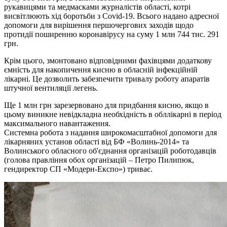
рукавицями та медмасками журналістів області, котрі
висвітлюють хід боротьби з Covid-19. Всього надано адресної
допомоги для вирішення першочергових заходів щодо
протидії поширенню коронавірусу на суму 1 млн 744 тис. 291
грн.
Крім цього, змонтовано відповідними фахівцями додаткову
ємність для накопичення кисню в обласній інфекційній
лікарні. Це дозволить забезпечити тривалу роботу апаратів
штучної вентиляції легень.
Ще 1 млн грн зарезервовано для придбання кисню, якщо в
цьому виникне невідкладна необхідність в обллікарні в період
максимального навантаження.
Системна робота з надання широкомасштабної допомоги для
лікарняних установ області від БФ «Волинь-2014» та
Волинського обласного об'єднання організацій роботодавців
(голова правління обох організацій – Петро Пилипюк,
гендиректор СП «Модерн-Експо») триває.