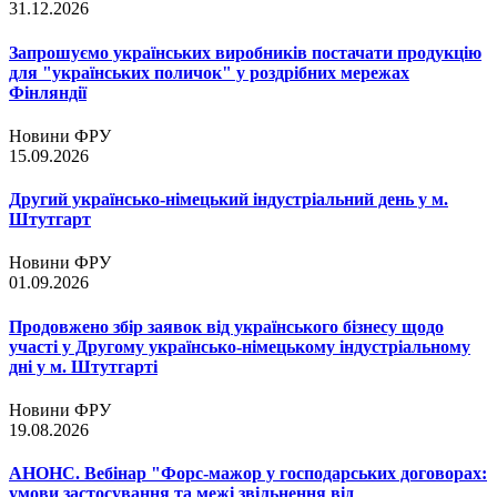
31.12.2026
Запрошуємо українських виробників постачати продукцію
для "українських поличок" у роздрібних мережах
Фінляндії
Новини ФРУ
15.09.2026
Другий українсько-німецький індустріальний день у м.
Штутгарт
Новини ФРУ
01.09.2026
Продовжено збір заявок від українського бізнесу щодо
участі у Другому українсько-німецькому індустріальному
дні у м. Штутгарті
Новини ФРУ
19.08.2026
АНОНС. Вебінар "Форс-мажор у господарських договорах:
умови застосування та межі звільнення від