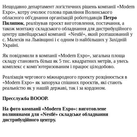
Нещодавно департамент логістичних рішень компанії «Modern
Expo», котру очолює голова правління Волинського
обласного об'єднання організацій роботодавців
Петро
Пилипюк
, реалізував проєкт виготовлення, постачання, а
також монтажу складського обладнання для дистрибуційного
центру швейцарської компанії «Nestlé», який розташований у
с. Малехів на Львівщині і є одним із найбільших у Західній
Україні.
Як повідомили в компанії «Modern Expo», загальна площа
складу становить більш як 5 тис. квадратних метрів, а увесь
комплекс є комп’ютеризованим і працює цілодобово.
Реалізація чергового міжнародного проекту розцінюється в
«Modern Expo» як запорука спішних проєктів, які стають
реальністю як у нашій державі, так і за кордоном.
Пресслужба ВОООР.
На фото компанії «Modern Expo»: виготовлене
волинянами для «Nestlé» складське обладнання
дистрибуційного центру.