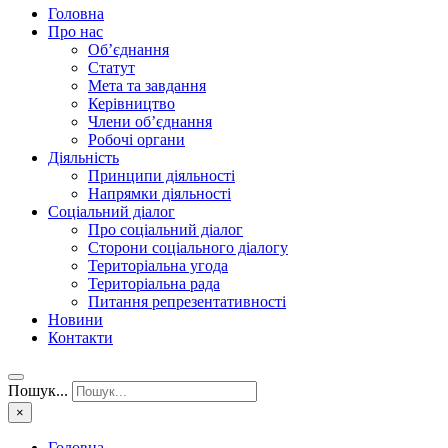
Головна
Про нас
Об’єднання
Статут
Мета та завдання
Керівництво
Члени об’єднання
Робочі органи
Діяльність
Принципи діяльності
Напрямки діяльності
Соціальний діалог
Про соціальний діалог
Сторони соціального діалогу
Територіальна угода
Територіальна рада
Питання репрезентативності
Новини
Контакти
Пошук...
×
Головна