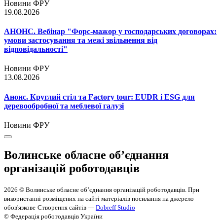
Новини ФРУ
19.08.2026
АНОНС. Вебінар "Форс-мажор у господарських договорах:
умови застосування та межі звільнення від
відповідальності"
Новини ФРУ
13.08.2026
Анонс. Круглий стіл та Factory tour: EUDR і ESG для
деревообробної та меблевої галузі
Новини ФРУ
Волинське обласне об’єднання
організацій роботодавців
2026 © Волинське обласне об’єднання організацій роботодавців. При
використанні розміщених на сайті матеріалів посилання на джерело
обов'язкове
Створення сайтів —
Dobreff Studio
© Федерація роботодавців України