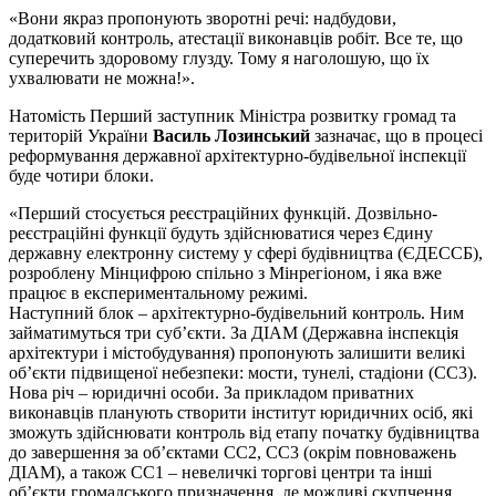
«Вони якраз пропонують зворотні речі: надбудови,
додатковий контроль, атестації виконавців робіт. Все те, що
суперечить здоровому глузду. Тому я наголошую, що їх
ухвалювати не можна!».
Натомість Перший заступник Міністра розвитку громад та
територій України
Василь Лозинський
зазначає, що в процесі
реформування державної архітектурно-будівельної інспекції
буде чотири блоки.
«Перший стосується реєстраційних функцій. Дозвільно-
реєстраційні функції будуть здійснюватися через Єдину
державну електронну систему у сфері будівництва (ЄДЕССБ),
розроблену Мінцифрою спільно з Мінрегіоном, і яка вже
працює в експериментальному режимі.
Наступний блок – архітектурно-будівельний контроль. Ним
займатимуться три суб’єкти. За ДІАМ (Державна інспекція
архітектури і містобудування) пропонують залишити великі
об’єкти підвищеної небезпеки: мости, тунелі, стадіони (СС3).
Нова річ – юридичні особи. За прикладом приватних
виконавців планують створити інститут юридичних осіб, які
зможуть здійснювати контроль від етапу початку будівництва
до завершення за об’єктами СС2, СС3 (окрім повноважень
ДІАМ), а також СС1 – невеличкі торгові центри та інші
об’єкти громадського призначення, де можливі скупчення