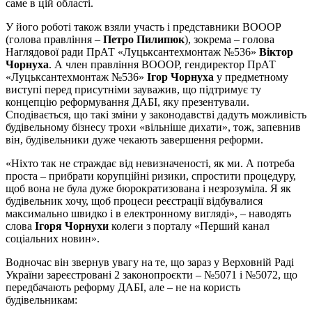
саме в цій області.
У його роботі також взяли участь і представники ВОООР
(голова правління –
Петро Пилипюк
), зокрема – голова
Наглядової ради ПрАТ «Луцьксантехмонтаж №536»
Віктор
Чорнуха
. А член правління ВОООР, гендиректор ПрАТ
«Луцьксантехмонтаж №536»
Ігор Чорнуха
у предметному
виступі перед присутніми зауважив, що підтримує ту
концепцію реформування ДАБІ, яку презентували.
Сподівається, що такі зміни у законодавстві дадуть можливість
будівельному бізнесу трохи «вільніше дихати», тож, запевнив
він, будівельники дуже чекають завершення реформи.
«Ніхто так не страждає від невизначеності, як ми. А потреба
проста – прибрати корупційні ризики, спростити процедуру,
щоб вона не була дуже бюрократизована і незрозуміла. Я як
будівельник хочу, щоб процеси реєстрації відбувалися
максимально швидко і в електронному вигляді», – наводять
слова
Ігоря Чорнухи
колеги з порталу «Перший канал
соціальних новин».
Водночас він звернув увагу на те, що зараз у Верховній Раді
України зареєстровані 2 законопроєкти – №5071 і №5072, що
передбачають реформу ДАБІ, але – не на користь
будівельникам: