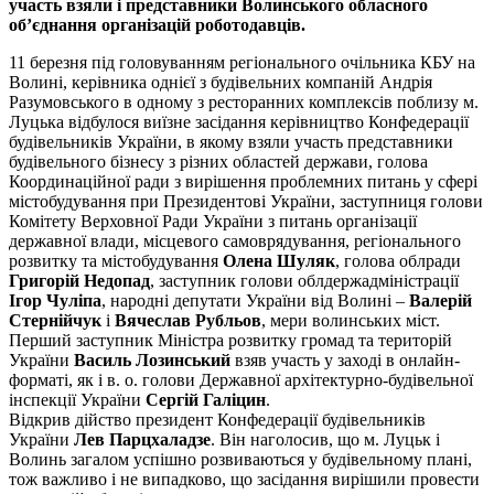
участь взяли і представники Волинського обласного
об’єднання організацій роботодавців.
11 березня під головуванням регіонального очільника КБУ на
Волині, керівника однієї з будівельних компаній Андрія
Разумовського в одному з ресторанних комплексів поблизу м.
Луцька відбулося виїзне засідання керівництво Конфедерації
будівельників України, в якому взяли участь представники
будівельного бізнесу з різних областей держави, голова
Координаційної ради з вирішення проблемних питань у сфері
містобудування при Президентові України, заступниця голови
Комітету Верховної Ради України з питань організації
державної влади, місцевого самоврядування, регіонального
розвитку та містобудування
Олена Шуляк
, голова облради
Григорій Недопад
, заступник голови облдержадміністрації
Ігор Чуліпа
, народні депутати України від Волині –
Валерій
Стернійчук
і
Вячеслав Рубльов
, мери волинських міст.
Перший заступник Міністра розвитку громад та територій
України
Василь Лозинський
взяв участь у заході в онлайн-
форматі, як і в. о. голови Державної архітектурно-будівельної
інспекції України
Сергій Галіцин
.
Відкрив дійство президент Конфедерації будівельників
України
Лев Парцхаладзе
. Він наголосив, що м. Луцьк і
Волинь загалом успішно розвиваються у будівельному плані,
тож важливо і не випадково, що засідання вирішили провести