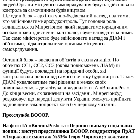
людей.Органи місцевого самоврядування будуть здійснювати
контроль за самочинним будівництвом.
Ще один блок – архітектурно-будівельний нагляд над тими,
хто здійснюватиме архбудконтроль. Тут головна роль
залишається за Мінрегіоном, який надаватиме юридичним
особам право здійснення контролю, і буде наглядати за ними.
Так само міністерство буде здійснювати нагляд за ДІАМ і
об’єктами, підконтрольними органам місцевого
самоврядування.
Останній блок – введення об’єктів в експлуатацію. По
об’єктах СС1, СС2, СС3 (окрім повноважень ДІАМ) ці
функції будуть покладені на юридичні особи, які
контролювали роботи від самого початку будівництва. Також
ДІАМ ухвалюватиме такі рішення в межах своїх
повноважень», – деталізували журналісти ІА «ВолиньPost».
До кінця весни, як зазначили на засіданні, Мінрегіонбуд
розраховує, що народні депутати України зможуть прийняти
відповідний законопроєкт хоча б у першому читанні.
Пресслужба ВОООР.
На фото ІА «ВолиньPost» та «Першого каналу соціальних
новин»: виступ представника ВОООР, гендиректора ПрАТ
«Луцьксантехмонтаж №536» Ігоря Чорнухи; з колегами