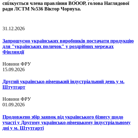
спілкується члена правління ВОООР, голова Наглядової
ради ЛСТМ №536 Віктор Чорнуха.
31.12.2026
Запрошуємо українських виробників постачати продукцію
для "українських поличок" у роздрібних мережах
Фінляндії
Новини ФРУ
15.09.2026
Другий українсько-німецький індустріальний день у м.
Штутгарт
Новини ФРУ
01.09.2026
Продовжено збір заявок від українського бізнесу щодо
участі у Другому українсько-німецькому індустріальному
дні у м. Штутгарті