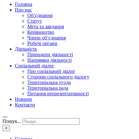
Головна
Про нас
Об’єднання
Статут
Мета та завдання
Керівництво
Члени об’єднання
Робочі органи
Діяльність
Принципи діяльності
Напрямки діяльності
Соціальний діалог
Про соціальний діалог
Сторони соціального діалогу
Територіальна угода
Територіальна рада
Питання репрезентативності
Новини
Контакти
Пошук...
×
Головна