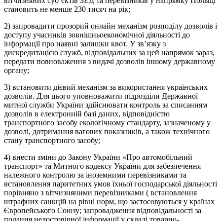
вітчизняних суб’єктів ЗЕД та перевізників у напрямку Польщі
становить не менше 230 тисяч на рік;
2) запровадити прозорий онлайн механізм розподілу дозволів і
доступу учасників зовнішньоекономічної діяльності до
інформації про наявні залишки квот. У зв’язку з
дискредитацією служб, відповідальних за цей напрямок зараз,
передати повноваження з видачі дозволів іншому державному
органу;
3) встановити дієвий механізм за використання українських
дозволів. Для цього уповноважити підрозділи Державної
митної служби України здійснювати контроль за списанням
дозволів в електронній базі даних, відповідністю
транспортного засобу екологічному стандарту, зазначеному у
дозволі, дотримання вагових показників, а також технічного
стану транспортного засобу;
4) внести зміни до Закону України «Про автомобільний
транспорт» та Митного кодексу України для забезпечення
належного контролю за іноземними перевізниками та
встановлення паритетних умов їхньої господарської діяльності
порівняно з вітчизняними перевізниками ( встановлення
штрафних санкцій на рівні норм, що застосовуються у країнах
Європейського Союзу; запровадження відповідальності за
подання недостовірної інформації у складі товарно-