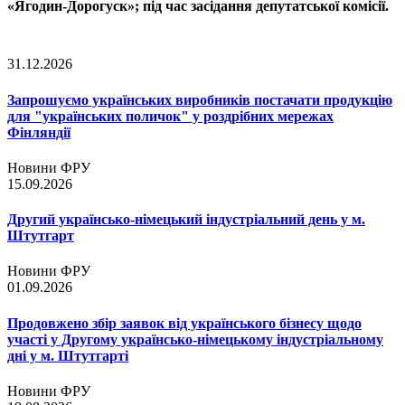
«Ягодин-Дорогуск»; під час засідання депутатської комісії.
31.12.2026
Запрошуємо українських виробників постачати продукцію
для "українських поличок" у роздрібних мережах
Фінляндії
Новини ФРУ
15.09.2026
Другий українсько-німецький індустріальний день у м.
Штутгарт
Новини ФРУ
01.09.2026
Продовжено збір заявок від українського бізнесу щодо
участі у Другому українсько-німецькому індустріальному
дні у м. Штутгарті
Новини ФРУ