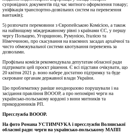
супровідних документів під час митного оформлення товару;
уніфікація транспортно-дозвільних систем на перевезення
вантажів);
5) розпочати перемовини з Європейською Комісією, а також
на найвищому міждержавному рівні з країнами ЄС, у першу
чергу Польщею, Угорщиною, Румунією, Італією та
Німеччиною, про скасування на взаємних засадах архаїчної та
чисто обмежувальної системи квотування перевезень за
дозволами.
Профільна комісія рекомендувала депутатам обласної ради
підтримати цей проєкт рішення. Є всі підстави очікувати, що
20 квітня 2021 р. воно набере достатню підтримку та буде
скероване органам державної влади України.
Цю проблематику раніше неодноразово порушували і на
засідання правління ВОООР, а про непомірні черги на
українсько-польському кордоні з вини митників та
прикордонників РП.
Пресслужба ВОООР.
На фото Романа УСТИМЧУКА і пресслужби Волниської
обласної ради: черги на українсько-польському МАПП