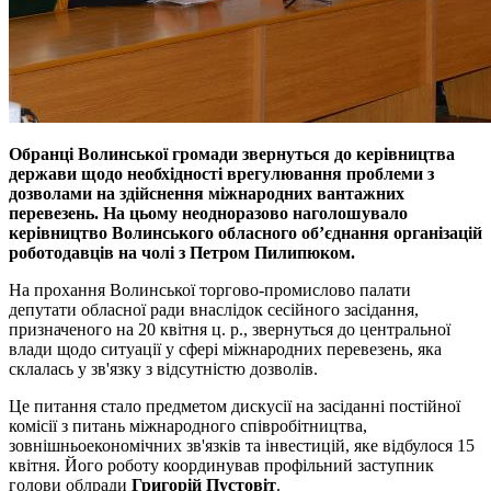
Обранці Волинської громади звернуться до керівництва
держави щодо необхідності врегулювання проблеми з
дозволами на здійснення міжнародних вантажних
перевезень. На цьому неодноразово наголошувало
керівництво Волинського обласного об’єднання організацій
роботодавців на чолі з Петром Пилипюком.
На прохання Волинської торгово-промислово палати
депутати обласної ради внаслідок сесійного засідання,
призначеного на 20 квітня ц. р., звернуться до центральної
влади щодо ситуації у сфері міжнародних перевезень, яка
склалась у зв'язку з відсутністю дозволів.
Це питання стало предметом дискусії на засіданні постійної
комісії з питань міжнародного співробітництва,
зовнішньоекономічних зв'язків та інвестицій, яке відбулося 15
квітня. Його роботу координував профільний заступник
голови облради
Григорій Пустовіт
.