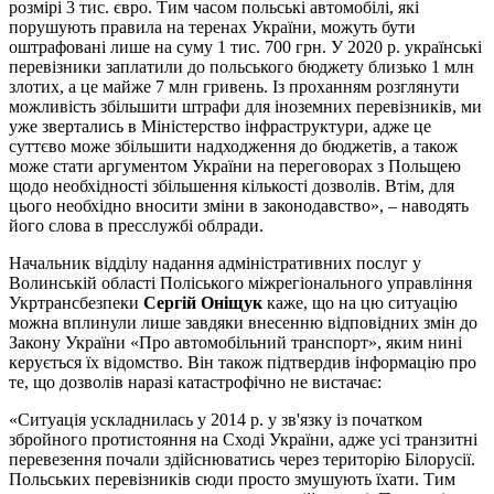
розмірі 3 тис. євро. Тим часом польські автомобілі, які
порушують правила на теренах України, можуть бути
оштрафовані лише на суму 1 тис. 700 грн. У 2020 р. українські
перевізники заплатили до польського бюджету близько 1 млн
злотих, а це майже 7 млн гривень. Із проханням розглянути
можливість збільшити штрафи для іноземних перевізників, ми
уже звертались в Міністерство інфраструктури, адже це
суттєво може збільшити надходження до бюджетів, а також
може стати аргументом України на переговорах з Польщею
щодо необхідності збільшення кількості дозволів. Втім, для
цього необхідно вносити зміни в законодавство», – наводять
його слова в пресслужбі облради.
Начальник відділу надання адміністративних послуг у
Волинській області Поліського міжрегіонального управління
Укртрансбезпеки
Сергій Оніщук
каже, що на цю ситуацію
можна вплинули лише завдяки внесенню відповідних змін до
Закону України «Про автомобільний транспорт», яким нині
керується їх відомство. Він також підтвердив інформацію про
те, що дозволів наразі катастрофічно не вистачає:
«Ситуація ускладнилась у 2014 р. у зв'язку із початком
збройного протистояння на Сході України, адже усі транзитні
перевезення почали здійснюватись через територію Білорусії.
Польських перевізників сюди просто змушують їхати. Тим