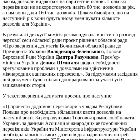
часом, дозволи видаються на паритетній основі. Польські
перевізники не використовують навіть 80 тис. дозволів за рік,
а нам вони дали 160 тис. дозволів. Цілком ймовірно, що на
наступний рік вони будуть знову зменшувати кількість
дозволів для України».
В результаті дискусії комісія рекомендувала внести на розгляд
чергової сесії обласної ради проєкт рішення обласної ради
«Про звернення депутатів Волинської обласної ради до
Президента України
Володимира Зеленського
, Голови
Верховної Ради України
Дмитра Разумкова
, Прем’єр-
міністра України
Дениса Шмигаля
щодо необхідності
врегулювання проблеми з дозволами на здійснення
міжнародних вантажних перевезень». За підсумками засідання
цей документ було спільно доопрацьовано за участі усіх
зацікавлених сторін.
У тексті звернення депутати просять про наступне:
«1) провести додаткові переговори з урядом Республіки
Польща про необхідність збільшення квоти дозволів на
наступні роки. За розрахунками Торгово-промислової палати
України, за даними Асоціації міжнародних автомобільних
перевізників України та Міністерства інфраструктури України
необхідна кількість таких дозволів для задоволення потреб