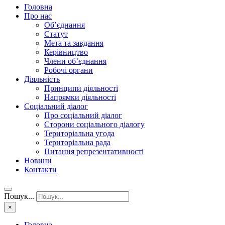
Головна
Про нас
Об’єднання
Статут
Мета та завдання
Керівництво
Члени об’єднання
Робочі органи
Діяльність
Принципи діяльності
Напрямки діяльності
Соціальний діалог
Про соціальний діалог
Сторони соціального діалогу
Територіальна угода
Територіальна рада
Питання репрезентативності
Новини
Контакти
Пошук...
×
Головна