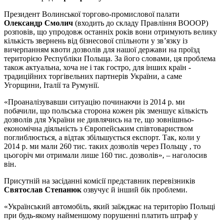
Президент Волинської торгово-промислової палати
Олександр Смолич
(входить до складу Правління ВОООР)
розповів, що упродовж останніх років вони отримують велику
кількість звернень від бізнесової спільноти у зв’язку із
вичерпанням квоти дозволів для нашої держави на проїзд
територією Республіки Польща. За його словами, ця проблема
також актуальна, хоча не і так гостро, для інших країн -
традиційних торгівельних партнерів України, а саме
Угорщини, Італії та Румунії.
«Проаналізувавши ситуацію починаючи із 2014 р. ми
побачили, що польська сторона кожен рік зменшує кількість
дозволів для України не дивлячись на те, що зовнішньо-
економічна діяльність з Європейським співтовариством
поглиблюється, а відтак збільшується експорт. Так, коли у
2014 р. ми мали 260 тис. таких дозволів через Польщу , то
цьогоріч ми отримали лише 160 тис. дозволів», – наголосив
він.
Присутній на засіданні комісії представник перевізників
Святослав Степанюк
озвучує й інший бік проблеми.
«Український автомобіль, який заїжджає на територію Польщі
при будь-якому найменшому порушенні платить штраф у