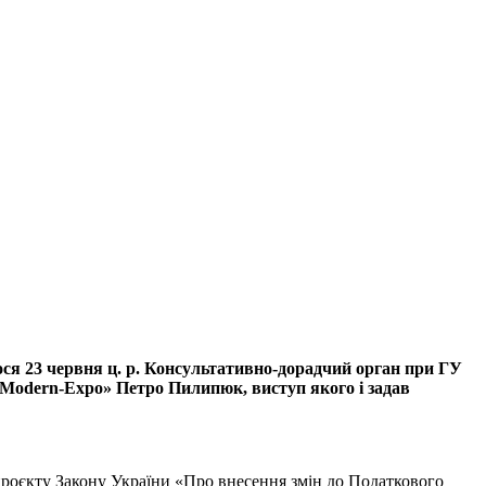
ося 23 червня ц. р. Консультативно-дорадчий орган при ГУ
«Modern-Eхpo» Петро Пилипюк, виступ якого і задав
, проєкту Закону України «Про внесення змін до Податкового