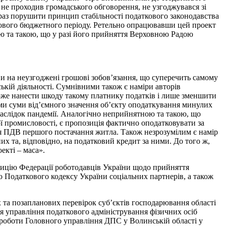
не проходив громадського обговорення, не узгоджувався зі
 раз порушити принцип стабільності податкового законодавства
нового бюджетного періоду. Ретельно опрацювавши цей проект
ою та такою, що у разі його прийняття Верховною Радою
и на неузгоджені грошові зобов’язання, що суперечить самому
ькій діяльності. Сумнівними також є наміри авторів
може нанести шкоду такому платнику податків і лише зменшити
и суми від’ємного значення об’єкту оподаткування минулих
внаслідок пандемії. Аналогічно неприйнятною та такою, що
ої промисловості, є пропозиція фактично оподатковувати за
ня ПДВ першого постачання житла. Також незрозумілим є намір
их та, відповідно, на податковий кредит за ними. До того ж,
екті – маса».
ицію Федерації роботодавців України щодо прийняття
о Податкового кодексу України соціальних партнерів, а також
 та позапланових перевірок суб’єктів господарювання області
я управління податкового адміністрування фізичних осіб
 роботи Головного управління ДПС у Волинській області у