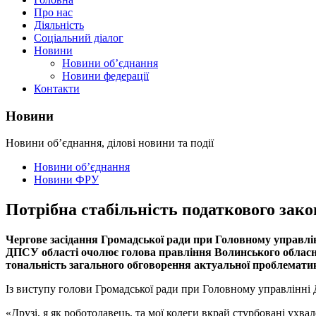
Про нас
Діяльність
Соціальний діалог
Новини
Новини об’єднання
Новини федерації
Контакти
Новини
Новини об’єднання, ділові новини та події
Новини об’єднання
Новини ФРУ
Потрібна стабільність податкового зако
Чергове засідання Громадської ради при Головному управлін
ДПСУ області очолює голова правління Волинського обласно
тональність загального обговорення актуальної проблемати
Із виступу голови Громадської ради при Головному управлінні
«Друзі, я як роботодавець, та мої колеги вкрай стурбовані ухва