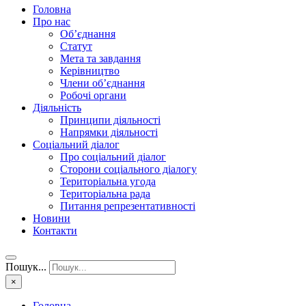
Головна
Про нас
Об’єднання
Статут
Мета та завдання
Керівництво
Члени об’єднання
Робочі органи
Діяльність
Принципи діяльності
Напрямки діяльності
Соціальний діалог
Про соціальний діалог
Сторони соціального діалогу
Територіальна угода
Територіальна рада
Питання репрезентативності
Новини
Контакти
Пошук...
×
Головна