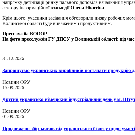
напрямку детінізації ринку пального доповіла начальниця упр
сектору інформаційної взаємодії
Олена Нікотіна
.
Крім цього, учасники засідання обговорили низку робочих момен
Волинської області буде виваженим і продуктивним.
Пресслужба ВОООР.
На фото пресслужби ГУ ДПСУ у Волинській області: під час 
31.12.2026
Запрошуємо українських виробників постачати продукцію д
Новини ФРУ
15.09.2026
Другий українсько-німецький індустріальний день у м. Шту
Новини ФРУ
01.09.2026
Продовжено збір заявок від українського бізнесу щодо участ