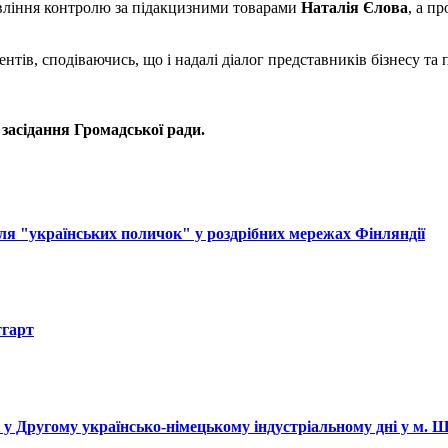
авління контролю за підакцизними товарами
Наталія Єлова
, а п
тів, сподіваючись, що і надалі діалог представників бізнесу та
засідання Громадської ради.
ля "українських поличок" у роздрібних мережах Фінляндії
тгарт
і у Другому українсько-німецькому індустріальному дні у м. 