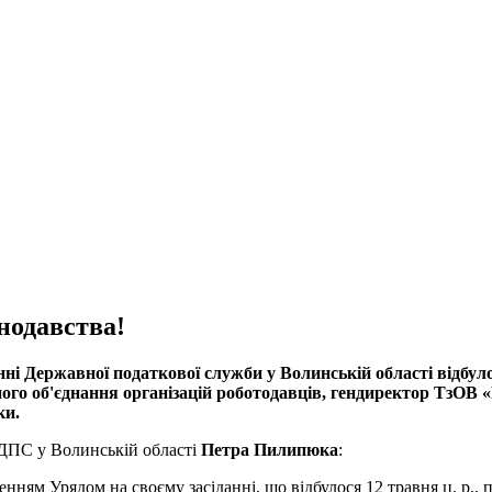
нодавства!
ні Державної податкової служби у Волинській області відбул
го об'єднання організацій роботодавців, гендиректор ТзОВ 
ки.
 ДПС у Волинській області
Петра Пилипюка
:
ленням Урядом на своєму засіданні, що відбулося 12 травня ц. р.