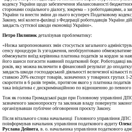
кодексу України щодо забезпечення збалансованості бюджетних
сторонами соціального діалогу, зокрема – з роботодавцями, а 
України та внести зміни до нього всупереч Податковому кодек
Закону, мої колеги-фахівці з Федерації роботодавців України 
завдасть суттєвої шкоди економіці України».
Петро Пилипюк
деталізував проблематику:
«Низка запропонованих змін стосується загального адміністру
сенсу процедури їх узгодження, необґрунтовано обмежуватиме п
обмежувати виїзд керівника платника податків за кордон за на
його шанси погасити наявний податковий борг. Роботодавці в
років, яку можна включити в фінансовий результат до оподатку
завдасть шкоди господарський діяльності величезної кількості 
ставкою 20% експорт товарів, зазначених у товарних групах 1-
скоротити в 6 разів термін, протягом якого у платника податкі
така ініціатива є дискримінаційною по відношенню до певного к
Тож як голова Громадської ради при Головному управлінні ДП
зазначеного законопроєкту та закликав владу повернути законот
організувавши публічне обговорення проєкту Закону.
Після вітального слова начальниці Головного управління ДПС 
поінформував начальник управління податкового аудиту
Олекс
Руслана Дейнега
, в. о. начальника управління податкового а