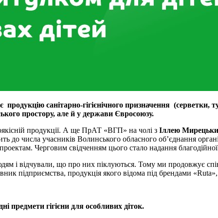
продукцію санітарно-гігієнічного призначення (серветки, ту
ького простору, але й у держави Євросоюзу.
коякісній продукції. А ще ПрАТ «ВГП» на чолі з
Іллею Мирецьк
ить до числа учасників Волинського обласного об’єднання орган
 проектам. Черговим свідченням цього стало надання благодійно
юдям і відчували, що про них піклуються. Тому ми продовжує спі
івник підприємства, продукція якого відома під брендами «Ruta», 
і предмети гігієни для особливих діток.