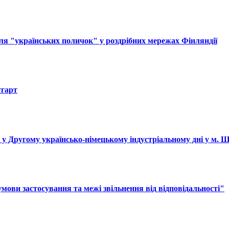
ля "українських поличок" у роздрібних мережах Фінляндії
тгарт
і у Другому українсько-німецькому індустріальному дні у м. 
ови застосування та межі звільнення від відповідальності"