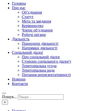
Головна
Про нас
Об’єднання
Статут
Мета та завдання
Керівництво
Члени об’єднання
Робочі органи
Діяльність
Принципи діяльності
Напрямки діяльності
Соціальний діалог
Про соціальний діалог
Сторони соціального діалогу
Територіальна угода
Територіальна рада
Питання репрезентативності
Новини
Контакти
Пошук...
×
Головна