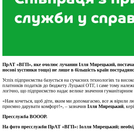
ПрАТ «ВГП», яке очолює лучанин Ілля Мирецький, постачає 
носові хустинки тощо) не лише в більшість країн пострадянс
Успіх підприємства базується на сучасних технологіях та висо
платників податків до бюджету Луцької ОТГ, і саме тому належ
логічно, що підприємство надає велике значення гуманітарним
«Нам хочеться, щоб діти, яким ми допомагаємо, все ж вірили л
приємно дарувати комфорт!», – зазначив
Ілля Мирецький
, кер
Пресслужба ВОООР.
На фото пресслужби ПрАТ «ВГП»: Іолля Мирецький; необхідн