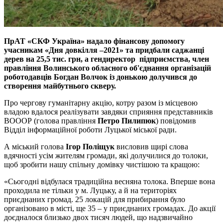
ПрАТ «СКФ Україна» надало фінансову допомогу
учасникам «Дня довкілля –2021» та придбали саджанці
дерев на 25,5 тис. грн, а гендиректор підприємства, член
правління Волинського обласного об'єднання організацій
роботодавців Богдан Волчок із донькою долучився до
створення майбутнього скверу.
Про чергову гуманітарну акцію, котру разом із місцевою
владою вдалося реалізувати завдяки сприяння представників
ВОООР (голова правління
Петро Пилипюк
) повідомив
Відділ інформаційної роботи Луцької міської ради.
А міський голова
Ігор Поліщук
висловив щирі слова
вдячності усім жителям громади, які долучилися до толоки,
щоб зробити нашу спільну домівку чистішою та кращою:
«Сьогодні відбулася традиційна весняна толока. Вперше вона
проходила не тільки у м. Луцьку, а й на територіях
приєднаних громад. 25 локацій для прибирання було
організовано в місті, ще 35 – у приєднаних громадах. До акції
доєдналося близько двох тисяч людей, що надзвичайно