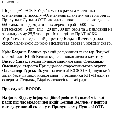
приємно».
Щодо ПрАТ «СКФ Україна», то в рамкам місячника з
озеленення та проєкту «Озеленення планети» на території с.
Прилуцьке Луцької ОТГ закладено новий сквер: висаджено
660 саджанців декоративних дерев – граб – 600 шт.,
метасеквоя – 5 шт., глід - 20 шт., 30 шт. беріз та 5 павловній на
загальну суму 25,5 тис. грн. Їх придбано ПрАТ «СКФ
Україна», а генеральний директор
Богдан Волчок
разом зі
своєю маленькою дочкою висаджував дерева у новому сквері.
Крім
Богдана Волчка
до акції долучилися секретар Луцької
міської ради
Юрій Безпятко
, член виконавчого комітету
Віктор Ящук
, голова Луцької районної ради
Олександр
Омельчук
, староста Прилуцького старостинського округу
Олександр Гурський
, учні та вчителі КЗ ЗСО «Прилуцький
ліцей №29 Луцької міської ради», працівники КП «Парки та
сквери м. Луцька», Відділу екології міської ради.
Пресслужба ВОООР.
На фото Відділу інформаційної роботи Луцької міської
ради: під час екологічної акції; Богдан Волчок (у центрі)
висаджує новий сквер у с. Прилуцькому Луцької ОТГ.