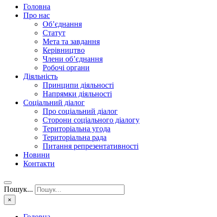
Головна
Про нас
Об’єднання
Статут
Мета та завдання
Керівництво
Члени об’єднання
Робочі органи
Діяльність
Принципи діяльності
Напрямки діяльності
Соціальний діалог
Про соціальний діалог
Сторони соціального діалогу
Територіальна угода
Територіальна рада
Питання репрезентативності
Новини
Контакти
Пошук...
×
Головна