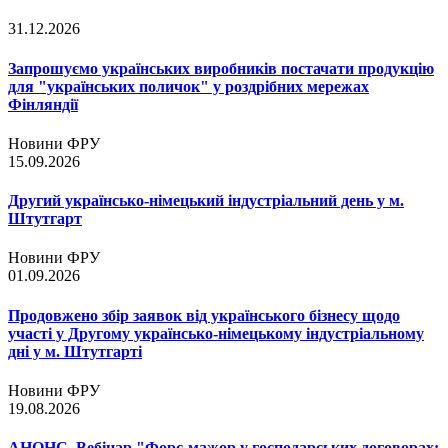
31.12.2026
Запрошуємо українських виробників постачати продукцію
для "українських поличок" у роздрібних мережах
Фінляндії
Новини ФРУ
15.09.2026
Другий українсько-німецький індустріальний день у м.
Штутгарт
Новини ФРУ
01.09.2026
Продовжено збір заявок від українського бізнесу щодо
участі у Другому українсько-німецькому індустріальному
дні у м. Штутгарті
Новини ФРУ
19.08.2026
АНОНС. Вебінар "Форс-мажор у господарських договорах: