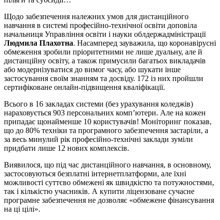
Щодо забезпечення належних умов для дистанційного
навчання в системі професійно-технічної освіти доповіла
начальниця Управління освіти і науки облдержадміністрації
Людмила Плахотна
. Насамперед зауважила, що коронавірусні
обмеження зробили пріоритетними не лише дуальну, але й
дистанційну освіту, а також примусили багатьох викладачів
або модернізуватися до вимог часу, або шукати інше
застосування своїм знанням та досвіду. 172 із них пройшли
сертифіковане онлайн-підвищення кваліфікації.
Всього в 16 закладах системи (без урахування коледжів)
нараховується 903 персональних комп’ютери. Але на кожен
припадає щонайменше 10 користувачів! Моніторинг показав,
що до 80% техніки та програмного забезпечення застаріли, а
за весь минулий рік професійно-технічні заклади зуміли
придбати лише 12 нових комплексів.
Виявилося, що під час дистанційного навчання, в основному,
застосовуються безплатні інтернетплатформи, але їхні
можливості суттєво обмежені як швидкістю та потужностями,
так і кількістю учасників. А купити ліцензоване сучасне
програмне забезпечення не дозволяє «обмежене фінансування
на ці цілі».