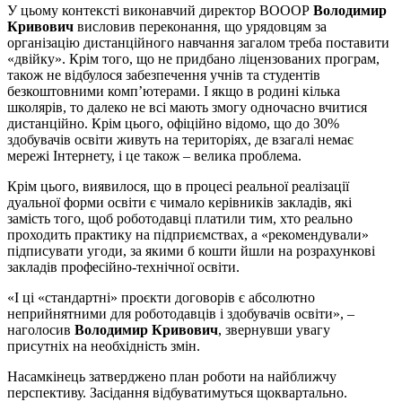
У цьому контексті виконавчий директор ВОООР
Володимир
Кривович
висловив переконання, що урядовцям за
організацію дистанційного навчання загалом треба поставити
«двійку». Крім того, що не придбано ліцензованих програм,
також не відбулося забезпечення учнів та студентів
безкоштовними комп’ютерами. І якщо в родині кілька
школярів, то далеко не всі мають змогу одночасно вчитися
дистанційно. Крім цього, офіційно відомо, що до 30%
здобувачів освіти живуть на територіях, де взагалі немає
мережі Інтернету, і це також – велика проблема.
Крім цього, виявилося, що в процесі реальної реалізації
дуальної форми освіти є чимало керівників закладів, які
замість того, щоб роботодавці платили тим, хто реально
проходить практику на підприємствах, а «рекомендували»
підписувати угоди, за якими б кошти йшли на розрахункові
закладів професійно-технічної освіти.
«І ці «стандартні» проєкти договорів є абсолютно
неприйнятними для роботодавців і здобувачів освіти», –
наголосив
Володимир Кривович
, звернувши увагу
присутніх на необхідність змін.
Насамкінець затверджено план роботи на найближчу
перспективу. Засідання відбуватимуться щоквартально.