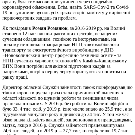
органу була тимчасово призупинена через пандемічні
коронавірусні обмеження. Втім, навіть SARS-Cov-2 та Covid-
19 не зупинили зусиль усіх трьох сторін комітету у вирішенні
першочергових завдань та проблем.
Як повідомив
Роман Романюк
, за 2016-2019 рр. на Волині
створено 12 навчально-практичних центрів, оснащених
сучасним обладнанням, технікою та інструментами, на
початку нинішнього запрацював НПЦ з автомобільного
транспорту та електротехнічного виробництва у ДНЗ
«Нововолинський центр професійно-технічної освіти» та
НПЦ сучасних харчових технологій у Камінь-Каширському
ВПУ. Вони потрібні для якісної підготовки кадрів за
напрямками, котрі в першу чергу користуються попитом на
ранку праці.
Директор обласної Служби зайнятості також поінформував,що
тільки корона вірусна криза стала причиною збільшення в
області кількості по шукачів роботи та зменшення числа
працевлаштованих. У 2016 р. без роботи на Волині офіційно
було 33, 4 тис. осіб, у 2019 р. їхнє число впало до 25,9 тис., а за
підсумками минулого року піднялося до 34 тис. У той же час
різко впала кількість вакансій, запропонованих працедавцями,
відтак, якщо в 2016 р. Служба зайнятості працевлаштувала
24,6 тис. людей, а в 2019 р. – 27,7 тис, то торік лише 19,7 тис.