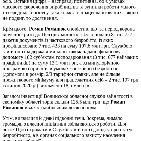
осіб. Остання цифра – насправді позитивна, бо в умовах
масового скорочення виробництва та зупинки роботи малого
та середнього бізнесу така кількість працевлаштованих – якщо
не подвиг, то досягнення.
Крім цього,
Роман Романюк
сповістив, що за період корона
вірусної кризи до Центрів зайнятості було подано 8 тис. 727
пакетів документів із часткового безробіття, із яких
профінансовано 7 тис. 433 на суму 107,6 млн грн. Службою
зайнятості за державний кошт також надано фінансову
допомогу 182 суб’єктам господарювання (3 тис. 677 найманих
працівників) на суму 13,1 млн грн, а за минулорічною
програмою сприяння в умовах часткового безробіття
(допомога в розмірі 2/3 тарифної ставки, але не більше
прожиткового мінімуму для працездатних осіб – 2 тис. 197 грн
із липня 2020 р.) виплачено 18,5 млн грн.
Загалом інвестиції Волинської обласної служби зайнятості в
економіку області торік склали 125,5 млн грн, що
Роман
Романюк
вважає найбільшим досягненням.
Утім, виявилися й деякі підводні течії. Зокрема, чимало
громадян з власної ініціативи звільняються з роботи. Для
чого? Щоб отримати в Службі зайнятості довідку про статус
безробітного, а в органах соціального захисту населення –
пільги та субсидії…