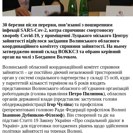
30 березня після перерви, пов’язаної з поширенням
інфекції SARS-Cov-2, котра спричиняє смертоносну
хворобу Covid-19, у приміщенні Луцького міського Центру
зайнятості відбулося засідання Волинського обласного
координаційного комітету сприяння зайнятості. На ньому
затверджено новий склад ВОККСЗ та обрано керівний
орган на чолі з Богданом Волчком.
Волинський обласний координаційний комітет сприяння
зайнятості – це постійно діючий незалежний тристоронній
орган у системі соціального партнерства у складі 15 осіб, куди
у паритетній кількості терміном на 6 років входять
представники Волинського обласного об’єднання організацій
роботодавців (голова правління
Петро Пилипюк
), обласних
органів державної влади (представляє заступник голови
облдержадміністрації
Ігор Чуліпа
) та профспілок
(репрезентовані головою Ради Федерації профспілок Волині
Іванною Дубинкою-Філозоф
). Він створений та діє на
підставі Статті 19 Закону України «Про соціальний діалог в
Україні» для підготовки погоджених рішень щодо здійснення
політики зайнятості на теренах Волині.