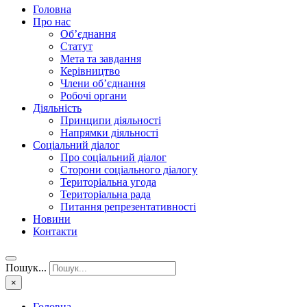
Головна
Про нас
Об’єднання
Статут
Мета та завдання
Керівництво
Члени об’єднання
Робочі органи
Діяльність
Принципи діяльності
Напрямки діяльності
Соціальний діалог
Про соціальний діалог
Сторони соціального діалогу
Територіальна угода
Територіальна рада
Питання репрезентативності
Новини
Контакти
Пошук...
×
Головна