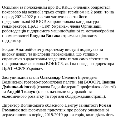
Оскільки за положенням про ВОККСЗ очільник обирається
почергово від кожної з трьох сторін терміном на 2 роки, то на
період 2021-2022 р. настав час очолювати його
представникові ВОООР. Запропонована кандидатура
гендиректора ПрАТ «СКФ Україна», члена Організації
роботодавців підприємств машинобудівної та металообробної
промисловості
Богдана Волчка
отримала цілковиту
підтримку.
Богдан Анатолійович у короткому виступі подякував за
високу довіру та висловив переконання, що успішно
справиться з додатковим завданням та так само ефективно
працюватиме як голова ВОККСЗ, як і на посаді гендиректора
ПрАТ «СКФ Україна».
Заступниками стали
Олександр Смолич
(президент
Волинської торгово-промислової палати, від ВОООР),
Іванна
Дубинка-Філозоф
(голова Ради Федерації профспілок області)
та
Андрій Ткачук
(т. в. о. начальника управління
економічного розвитку та торгівлі облдержадміністрації).
Директор Волинського обласного Центру зайнятості
Роман
Романюк
поінформував присутніх про роботу очолюваної
держустанови в період 2018-2019 рр. та торік, коли діяльність