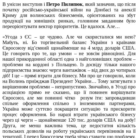
В унісон виступив і
Петро Пилипюк
, який зазначив, що після
початку російсько-української війни на Донбасі та анексії
Криму для волинських бізнесменів, орієнтованих на збут
продукції на зовнішніх ринках, головним завданням було
переорієнтувати вектор пріоритетів. Це вдалося. Але…
«Угода з ЄС – це чудово. Але чи скористалися ми нею?
Мабуть, ні. Бо торгівельний баланс України з країнами
Євросоюзу від’ємний щонайменше на 4 млрд доларів США.
Це говорить про те, що умови – не зовсім рівноцінні. Для
нашої прикордонної області одна з найголовніших проблем –
проблеми на кордоні з Польщею. Із досвіду тільки нашого
підприємства знаємо: черги вантажівок – від двох до чотирьох
діб! І це – прямі втрати для бізнесу. Ми про це говорили, коли
на Волинь приїжджав Президент України… Тому затягувати з
вирішенням проблеми – неприпустимо. Звичайно, в Угоді про
асоціацією прямо не сказано, що її повинен вирішувати
Євросоюз, але ми повинні чітко розум іти: запровадивши
спільне оформлення спільно з іноземними партнерами,
Україна може суттєво покращити ситуацію та прискорити
процес оформлення. Бо наразі втрати українського бізнесу
через ці черги – щонайменше 120 тис. доларів США на добу!
Друга, не менш важлива тема, це недостатня кількість
польських дозволів на роботу українських перевізників на її
території. І перед Брюсселем треба чітко ставити цю проблему,