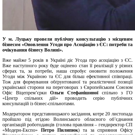
У м. Луцьку провели публічну консультацію з місцевим
бізнесом «Оновлення Угоди про Асоціацію з ЄС: потреби та
очікування бізнесу Волині».
Вже майже 5 років в Україні діє Угода про асоціацію з ЄС.
Вже наступного року буде оцінено стан її реалізації у різних
сферах та, за потреби, наша спробує оновити положення
Угоди між Україною та ЄС для більш ефективної співпраці.
Тож для формування обґрунтованої та реалістичної позиції
української сторони на переговорах з Європейським Союзом
Офіс Віцепрем’єрки
Ольги Стефанішиної
спільно з ГО
«Центр спільних дій» проводить серію публічних
консультацій із бізнес-спільнотами.
Модератором представницького засідання, котре 20 листопада
пройшло під егідою Волинського обласного об’єднання
організацій роботодавців (голова правління – гендиректор СП
«Модерн-Експо»
Петро Пилипюк
) та за сприяння Офісу