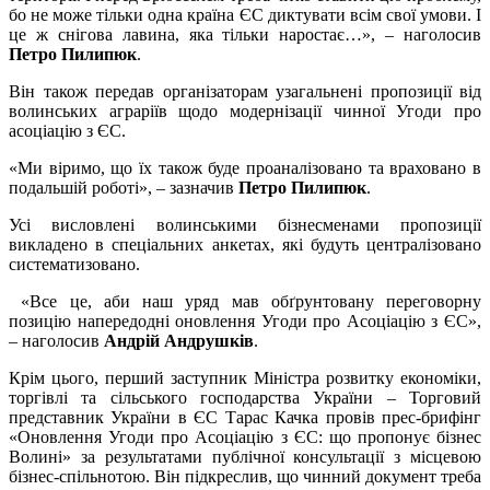
бо не може тільки одна країна ЄС диктувати всім свої умови. І
це ж снігова лавина, яка тільки наростає…», – наголосив
Петро Пилипюк
.
Він також передав організаторам узагальнені пропозиції від
волинських аграріїв щодо модернізації чинної Угоди про
асоціацію з ЄС.
«Ми віримо, що їх також буде проаналізовано та враховано в
подальшій роботі», – зазначив
Петро Пилипюк
.
Усі висловлені волинськими бізнесменами пропозиції
викладено в спеціальних анкетах, які будуть централізовано
систематизовано.
«Все це, аби наш уряд мав обґрунтовану переговорну
позицію напередодні оновлення Угоди про Асоціацію з ЄС»,
– наголосив
Андрій Андрушків
.
Крім цього, перший заступник Міністра розвитку економіки,
торгівлі та сільського господарства України – Торговий
представник України в ЄС Тарас Качка провів прес-брифінг
«Оновлення Угоди про Асоціацію з ЄС: що пропонує бізнес
Волині» за результатами публічної консультації з місцевою
бізнес-спільнотою. Він підкреслив, що чинний документ треба