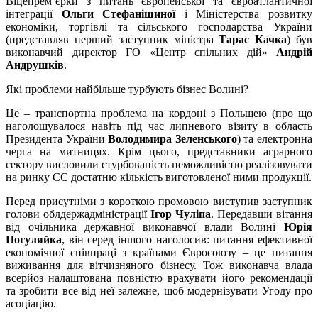
Віцепрем’єрки з питань європейської та євроатлантичної
інтеграції
Ольги Стефанішиної
і Міністерства розвитку
економіки, торгівлі та сільського господарства України
(представляв перший заступник міністра
Тарас Качка
) був
виконавчий директор ГО «Центр спільних дій»
Андрій
Андрушків
.
Які проблеми найбільше турбують бізнес Волині?
Це – транспортна проблема на кордоні з Польщею (про що
наголошувалося навіть під час липневого візиту в область
Президента України
Володимира Зеленського
) та електронна
черга на митницях. Крім цього, представники аграрного
сектору висловили стурбованість неможливістю реалізовувати
на ринку ЄС достатню кількість виготовленої ними продукції.
Перед присутніми з короткою промовою виступив заступник
голови облдержадміністрації
Ігор Чуліпа
. Передавши вітання
від очільника державної виконавчої влади Волині
Юрія
Погуляйка
, він серед іншого наголосив: питання ефективної
економічної співпраці з країнами Євросоюзу – це питання
виживання для вітчизняного бізнесу. Тож виконавча влада
всерйоз налаштована повністю врахувати його рекомендації
та зробити все від неї залежне, щоб модернізувати Угоду про
асоціацію.