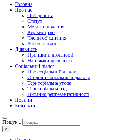
Головна
Про нас
Об’єднання
Статут
Мета та завдання
Керівництво
Члени об’єднання
Робочі органи
Діяльність
Принципи діяльності
Напрямки діяльності
Соціальний діалог
Про соціальний діалог
Сторони соціального діалогу
Територіальна угода
Територіальна рада
Питання репрезентативності
Новини
Контакти
Пошук...
×
Головна