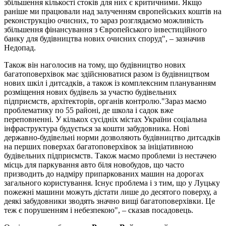
збільшення кількості стоків для них є критичними. Якщо
раніше ми працювали над залученням європейських коштів на
реконструкцію очисних, то зараз розглядаємо можливість
збільшення фінансування з Європейського інвестиційного
банку для будівництва нових очисних споруд", – зазначив
Недопад.
Також він наголосив на тому, що будівництво нових
багатоповерхівок має здійснюватися разом із будівництвом
нових шкіл і дитсадків, а також із комплексним плануванням
розміщення нових будівель за участю будівельних
підприємств, архітекторів, органів контролю."Зараз маємо
проблематику по 55 районі, де школа і садок вже
переповненні. У кількох сусідніх містах України соціальна
інфраструктура будується за кошти забудовника. Нові
державно-будівельні норми дозволяють будівництво дитсадків
на перших поверхах багатоповерхівок за ініціативною
будівельних підприємств. Також маємо проблеми із нестачею
місць для паркування авто біля новобудов, що часто
призводить до надміру припаркованих машин на дорогах
загального користування. Існує проблема і з тим, що у Луцьку
пожежні машини можуть дістати лише до десятого поверху, а
деякі забудовники зводять значно вищі багатоповерхівки. Це
теж є порушенням і небезпекою", – сказав посадовець.