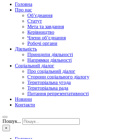
Головна
Про нас
Об’єднання
Статут
Мета та завдання
Керівництво
Члени об’єднання
Робочі органи
Діяльність
Принципи діяльності
Напрямки діяльності
Соціальний діалог
Про соціальний діалог
Сторони соціального діалогу
Територіальна угода
Територіальна рада
Питання репрезентативності
Новини
Контакти
Пошук...
×
Головна