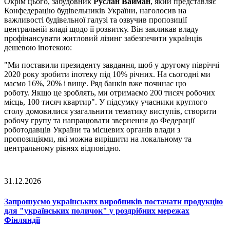
Окрім цього, забудовник
Руслан Вайман
, який представляє
Конфедерацію будівельників України, наголосив на
важливості будівельної галузі та озвучив пропозиції
центральній владі щодо її розвитку. Він закликав владу
профінансувати житловий лізинг забезпечити українців
дешевою іпотекою:
"Ми поставили президенту завдання, щоб у другому півріччі
2020 року зробити іпотеку під 10% річних. На сьогодні ми
маємо 16%, 20% і вище. Ряд банків вже починає цю
роботу. Якщо це зроблять, ми отримаємо 200 тисяч робочих
місць, 100 тисяч квартир". У підсумку учасники круглого
столу домовилися узагальнити тематику виступів, створити
робочу групу та напрацювати звернення до Федерації
роботодавців України та місцевих органів влади з
пропозиціями, які можна вирішити на локальному та
центральному рівнях відповідно.
31.12.2026
Запрошуємо українських виробників постачати продукцію
для "українських поличок" у роздрібних мережах
Фінляндії