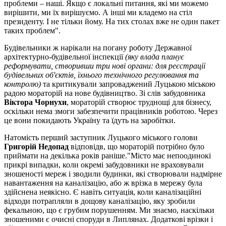
проблеми – наші. Якщо є локальні питання, які ми можемо
вирішити, ми їх вирішуємо. А інші ми кладемо на стіл
президенту. І не тільки йому. На тих столах вже не один пакет
таких проблем".
Будівельники ж нарікали на погану роботу Державної
архітектурно-будівельної інспекції
(яку влада планує
реформувати, створивши три нові органи: для реєстрації
будівельних об'єктів, їхнього технічного регулювання та
контролю)
та критикували запроваджений Луцькою міською
радою мораторій на нове будівництво. Зі слів забудовника
Віктора Чорнухи
, мораторій створює труднощі для бізнесу,
оскільки нема змоги забезпечити працівників роботою. Через
це вони покидають Україну та їдуть на заробітки.
Натомість перший заступник Луцького міського голови
Григорій Недопад
відповідв, що мораторій потрібно було
приймати на декілька років раніше."Місто має непоодинокі
прикрі випадки, коли окремі забудовники не враховували
зношеності мереж і зводили будинки, які створювали надмірне
навантаження на каналізацію, або ж врізка в мережу була
здійснена неякісно. Є навіть ситуація, коли каналізаційні
відходи потрапляли в дощову каналізацію, яку зробили
фекальною, що є грубим порушенням. Ми знаємо, наскільки
зношеними є очисні споруди в Липлянах. Додаткові врізки і