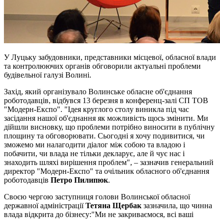
У Луцьку забудовники, представники місцевої, обласної влади
та контролюючих органів обговорили актуальні проблеми
будівельної галузі Волині.
Захід, який організувало Волинське обласне об'єднання
роботодавців, відбувся 13 березня в конференц-залі СП ТОВ
"Модерн-Експо". "Ідея круглого столу виникла під час
засідання нашої об'єднання як можливість щось змінити. Ми
дійшли висновку, що проблеми потрібно виносити в публічну
площину та обговорювати. Сьогодні я хочу подивитися, чи
зможемо ми налагодити діалог між собою та владою і
побачити, чи влада не тільки декларує, але й чує нас і
знаходить шляхі вирішення проблем", – зазначив генеральний
директор "Модерн-Експо" та очільник обласного об'єднання
роботодавців
Петро Пилипюк
.
Своєю чергою заступниця голови Волинської обласної
державної адміністрації
Тетяна Щербак
зазначила,
що чинна
влада відкрита до бізнесу:"Ми не закриваємося, всі ваші