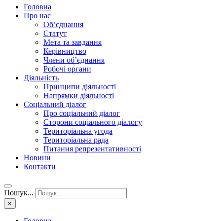
Головна
Про нас
Об’єднання
Статут
Мета та завдання
Керівництво
Члени об’єднання
Робочі органи
Діяльність
Принципи діяльності
Напрямки діяльності
Соціальний діалог
Про соціальний діалог
Сторони соціального діалогу
Територіальна угода
Територіальна рада
Питання репрезентативності
Новини
Контакти
Пошук...
×
Головна