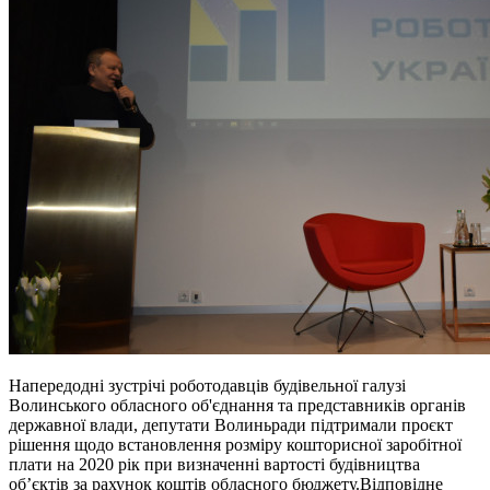
Напередодні зустрічі роботодавців будівельної галузі
Волинського обласного об'єднання та представників органів
державної влади, депутати Волиньради підтримали проєкт
рішення щодо встановлення розміру кошторисної заробітної
плати на 2020 рік при визначенні вартості будівництва
об’єктів за рахунок коштів обласного бюджету.Відповідне