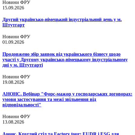
Новини ФРУ
15.09.2026
Другий українсько-німецький індустріальний день у м.
Штутгарт
Новини ФРУ
01.09.2026
Продовжено збір заявок від українського бізнесу щодо
участі у Другому українсько-німецькому індустріальному
дні у м. Штутгарті
Новини ФРУ
19.08.2026
АНОНС. Вебінар "Форс-мажор у господарських договорах:
умови застосування та межі звільнення від
відповідальності"
Новини ФРУ
13.08.2026
Анонс. Круглий стіл та Factory tour: EUDR і ESG для