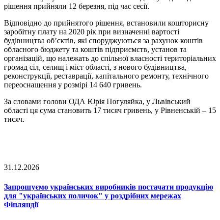
рішення прийняли 12 березня, під час сесії.
Відповідно до прийнятого рішення, встановили кошторисну
заробітну плату на 2020 рік при визначенні вартості
будівництва об’єктів, які споруджуються за рахунок коштів
обласного бюджету та коштів підприємств, установ та
організацій, що належать до спільної власності територіальних
громад сіл, селищ і міст області, з нового будівництва,
реконструкції, реставрації, капітального ремонту, технічного
переоснащення у розмірі 14 640 гривень.
За словами голови ОДА Юрія Погуляйка, у Львівський
області ця сума становить 17 тисяч гривень, у Рівненській – 15
тисяч.
31.12.2026
Запрошуємо українських виробників постачати продукцію
для "українських поличок" у роздрібних мережах
Фінляндії