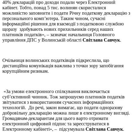
40% декларацій про доходи подали через Електронний
кабінет. Тобто, понад 5 тис. волинян скористалися
можливістю заповнити і подати Річну податкову декларацію з
персонального комп’ютера. Таким чином, сучасні
інформаційні рішення для взаємодії з податковою службою
щоразу здобувають нових прихильників серед наших
платників податків», – зазначає начальниця Головного
управління ДПС у Волинській області
Світлана Савчук
.
Очільниця волинських податківців підкреслила, що
дистанційна комунікація важлива з точки зору запобігання
корупційним ризикам.
«За умови електронного спілкування виключається
суб’єктивний чинник. Тож запрошуємо платників податків
звітуватися з використанням сучасних інформаційних
технологій. До речі, закон вимагає, що подати одноразову
добровільну декларацію можна лише в електронному вигляді.
Громадянам-декларантам для цього варто отримати
електронний цифровий підпис та зареєструватися в
Електронному кабінеті», – підсумувала
Світлана Савчук
.