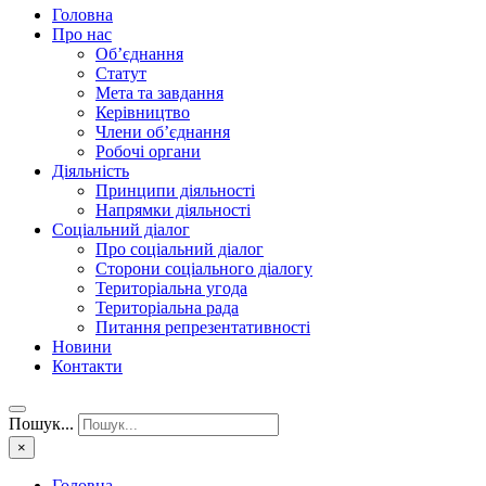
Головна
Про нас
Об’єднання
Статут
Мета та завдання
Керівництво
Члени об’єднання
Робочі органи
Діяльність
Принципи діяльності
Напрямки діяльності
Соціальний діалог
Про соціальний діалог
Сторони соціального діалогу
Територіальна угода
Територіальна рада
Питання репрезентативності
Новини
Контакти
Пошук...
×
Головна