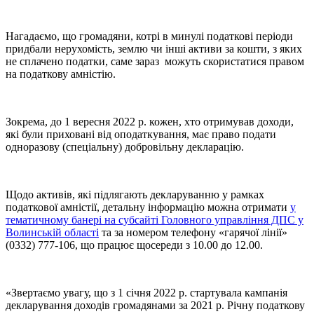
Нагадаємо, що громадяни, котрі в минулі податкові періоди
придбали нерухомість, землю чи інші активи за кошти, з яких
не сплачено податки, саме зараз можуть скористатися правом
на податкову амністію.
Зокрема, до 1 вересня 2022 р. кожен, хто отримував доходи,
які були приховані від оподаткування, має право подати
одноразову (спеціальну) добровільну декларацію.
Щодо активів, які підлягають декларуванню у рамках
податкової амністії, детальну інформацію можна отримати
у
тематичному банері на субсайті Головного управління ДПС у
Волинській області
та за номером телефону «гарячої лінії»
(0332) 777-106, що працює щосереди з 10.00 до 12.00.
«Звертаємо увагу, що з 1 січня 2022 р. стартувала кампанія
декларування доходів громадянами за 2021 р. Річну податкову