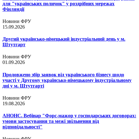
для "українських поличок" у роздрібних мережах
Фінляндії
Новини ФРУ
15.09.2026
Другий українсько-німецький індустріальний день у м.
Штутгарт
Новини ФРУ
01.09.2026
Продовжено збір заявок від українського бізнесу щодо
участі у Другому українсько-німецькому індустріальному
дні у м. Штутгарті
Новини ФРУ
19.08.2026
АНОНС. Вебінар "Форс-мажор у господарських договорах:
умови застосування та межі звільнення від
відповідальності"
Новини ФРУ