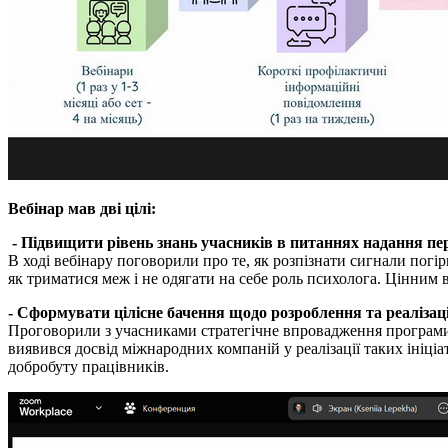
Вебінар мав дві цілі:
- Підвищити рівень знань учасників в питаннях надання пер
В ході вебінару поговорили про те, як розпізнати сигнали погі
як триматися меж і не одягати на себе роль психолога. Цінним
- Сформувати цілісне бачення щодо розроблення та реалізації
Проговорили з учасниками стратегічне впровадження програми П
виявився досвід міжнародних компаній у реалізації таких ініціа
добробуту працівників.