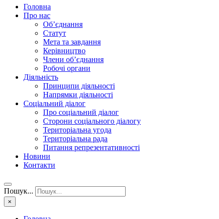
Головна
Про нас
Об’єднання
Статут
Мета та завдання
Керівництво
Члени об’єднання
Робочі органи
Діяльність
Принципи діяльності
Напрямки діяльності
Соціальний діалог
Про соціальний діалог
Сторони соціального діалогу
Територіальна угода
Територіальна рада
Питання репрезентативності
Новини
Контакти
Пошук...
×
Головна