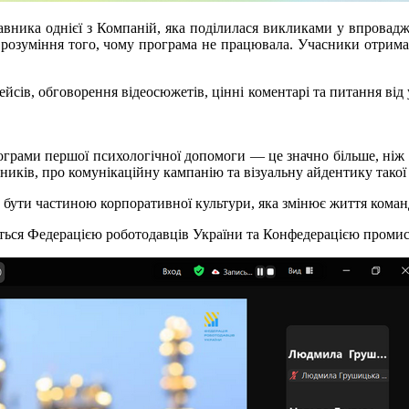
тавника однієї з Компаній, яка поділилася викликами у впровад
ли розуміння того, чому програма не працювала. Учасники отрима
ейсів, обговорення відеосюжетів, цінні коментарі та питання від
ограми першої психологічної допомоги — це значно більше, ніж 
чників, про комунікаційну кампанію та візуальну айдентику тако
 бути частиною корпоративної культури, яка змінює життя коман
ється Федерацією роботодавців України та Конфедерацією промислов