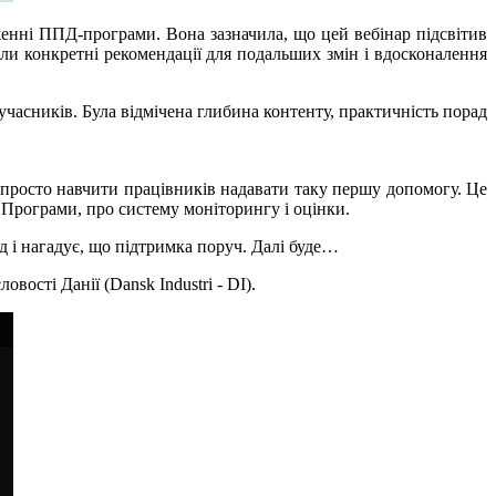
женні ППД-програми. Вона зазначила, що цей вебінар підсвітив
ли конкретні рекомендації для подальших змін і вдосконалення
 учасників. Була відмічена глибина контенту, практичність порад
просто навчити працівників надавати таку першу допомогу. Це
ї Програми, про систему моніторингу і оцінки.
д і нагадує, що підтримка поруч. Далі буде…
ості Данії (Dansk Industri - DI).