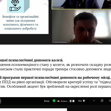
шої психологічної допомоги колезі.
ршення психоемоціного стану у колеги, як розпочати складну роз
 внеском стали практичні поради тренера стосовно допомоги люд
 програми першої психологічної допомоги на робочому місці, а
ПД на рівні організації. Обговорили критерії успіху та “підвод
тив. Особливий акцент був зроблений на окресленні ролі перших п