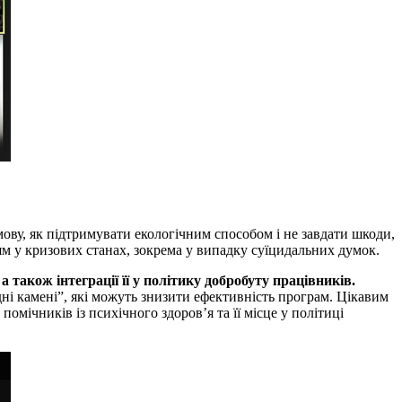
мову, як підтримувати екологічним способом і не завдати шкоди,
ям у кризових станах, зокрема у випадку суїцидальних думок.
 також інтеграції її у політику добробуту працівників.
ні камені”, які можуть знизити ефективність програм. Цікавим
омічників із психічного здоров’я та її місце у політиці