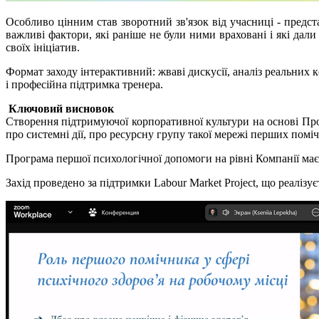
Особливо цінним став зворотний зв'язок від учасниці - предс
важливі фактори, які раніше не були ними враховані і які да
своїх ініціатив.
Формат заходу інтерактивний: жваві дискусії, аналіз реальних к
і професійна підтримка тренера.
Ключовий висновок
Створення підтримуючої корпоративної культури на основі Пр
про системні дії, про ресурсну групу такої мережі перших помі
Програма першої психологічної допомоги на рівні Компанії має
Захід проведено за підтримки Labour Market Project, що реалізу