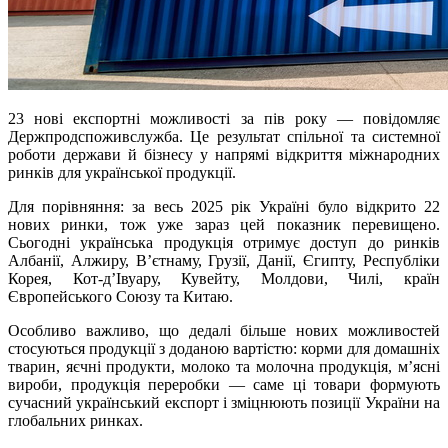
23 нові експортні можливості за пів року — повідомляє
Держпродспоживслужба. Це результат спільної та системної
роботи держави й бізнесу у напрямі відкриття міжнародних
ринків для української продукції.
Для порівняння: за весь 2025 рік Україні було відкрито 22
нових ринки, тож уже зараз цей показник перевищено.
Сьогодні українська продукція отримує доступ до ринків
Албанії, Алжиру, В’єтнаму, Грузії, Данії, Єгипту, Республіки
Корея, Кот-д’Івуару, Кувейту, Молдови, Чилі, країн
Європейського Союзу та Китаю.
Особливо важливо, що дедалі більше нових можливостей
стосуються продукції з доданою вартістю: корми для домашніх
тварин, яєчні продукти, молоко та молочна продукція, м’ясні
вироби, продукція переробки — саме ці товари формують
сучасний український експорт і зміцнюють позиції України на
глобальних ринках.