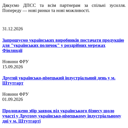
Дякуємо ДПСС та всім партнерам за спільні зусилля.
Попереду — нові ринки та нові можливості.
31.12.2026
Запрошуємо українських виробників постачати продукцію
для "українських поличок" у роздрібних мережах
Фінляндії
Новини ФРУ
15.09.2026
Другий українсько-німецький індустріальний день у м.
Штутгарт
Новини ФРУ
01.09.2026
Продовжено збір заявок від українського бізнесу щодо
участі у Другому українсько-німецькому індустріальному
дні у м. Штутгарті