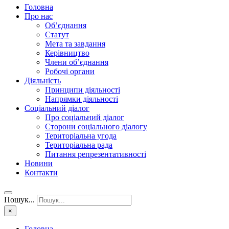
Головна
Про нас
Об’єднання
Статут
Мета та завдання
Керівництво
Члени об’єднання
Робочі органи
Діяльність
Принципи діяльності
Напрямки діяльності
Соціальний діалог
Про соціальний діалог
Сторони соціального діалогу
Територіальна угода
Територіальна рада
Питання репрезентативності
Новини
Контакти
Пошук...
×
Головна