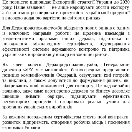
Це повністю відповідає Експортній стратегії України до 2030
року. Наше завдання — не лише нарощувати обсяги експорту,
а й системно розширювати присутність української продукції
з високою доданою вартістю на світових ринках.
Для Держпродспоживслужби відкриття нових ринків є одним
із ключових напрямів роботи: це щоденна взаємодія з
компетентними органами інших держав, підготовка та
погодження міжнародних сертифікатів, підтвердження
ефективності системи державного контролю та підтримка
українських виробників у виході на зовнішні ринки.
Як член колегії Держпродспоживслужби, Генеральний
директор ФРУ має можливість безпосередньо представляти
позицію компаній-членів Федерації, озвучувати їхні потреби
та виклики, а також долучатися до формування рішень, які
відкривають нові можливості для експорту. Це надзвичайно
важливо, адже саме партнерство держави та бізнесу дозволяє
швидше знімати бар’єри, підвищувати ефективність
регуляторних процесів і створювати реальні умови для
зростання українських виробників.
За кожним погодженим сертифікатом стоять нові контракти,
розвиток підприємств, створення робочих місць і посилення
економіки України.