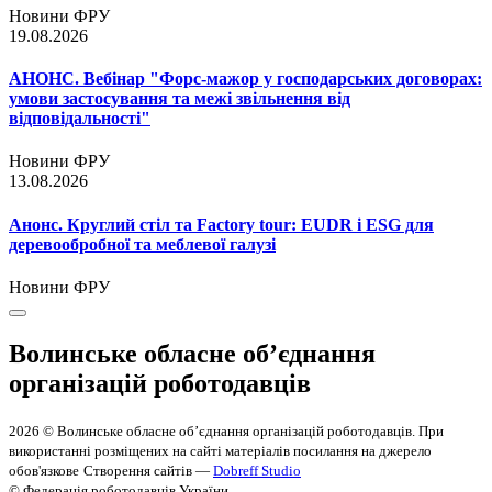
Новини ФРУ
19.08.2026
АНОНС. Вебінар "Форс-мажор у господарських договорах:
умови застосування та межі звільнення від
відповідальності"
Новини ФРУ
13.08.2026
Анонс. Круглий стіл та Factory tour: EUDR і ESG для
деревообробної та меблевої галузі
Новини ФРУ
Волинське обласне об’єднання
організацій роботодавців
2026 © Волинське обласне об’єднання організацій роботодавців. При
використанні розміщених на сайті матеріалів посилання на джерело
обов'язкове
Створення сайтів —
Dobreff Studio
© Федерація роботодавців України