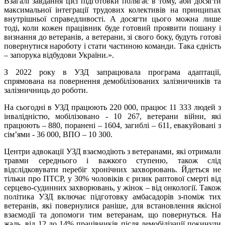
Взагалі завдання цієї підготовки полягає в тому, аби досягти
максимальної інтеграції трудових колективів на принципах
внутрішньої справедливості. А досягти цього можна лише
тоді, коли кожен працівник буде готовий проявити пошану і
визнання до ветеранів, а ветерани, зі свого боку, будуть готові
повернутися нароботу і стати частиною команди. Така єдність
– запорука відбудови України.».
З 2022 року в УЗД запрацювала програма адаптації,
спрямована на повернення демобілізованих залізничників та
залізничниць до роботи.
На сьогодні в УЗД працюють 220 000, працює 11 333 людей з
інвалідністю, мобілізовано - 10 267, ветерани війни, які
працюють – 880, поранені – 1604, загиблі – 611, евакуйовані з
сімʼями - 36 000, ВПО – 10 300.
Центри адвокації УЗД взаємодіють з ветеранами, які отримали
травми середнього і важкого ступеню, також слід
відслідковувати перебіг хронічних захворювань. Йдеться не
тільки про ПТСР, у 30% чоловіків є ризик раптової смерті від
серцево-судинних захворювань, у жінок – від онкології. Також
політика УЗД включає підготовку амбасадорів з-поміж тих
ветеранів, які повернулися раніше, для встановлення якісної
взаємодії та допомоги тим ветеранам, що повернуться. На
жаль, від 12 до 14% працівників після демобілізації покинули