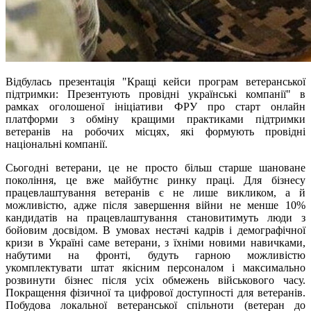
Відбулась презентація "Кращі кейси програм ветеранської
підтримки: Презентують провідні українські компанії" в
рамках оголошеної ініціативи ФРУ про старт онлайн
платформи з обміну кращими практиками підтримки
ветеранів на робочих місцях, які формують провідні
національні компанії.
Сьогодні ветерани, це не просто більш старше шановане
покоління, це вже майбутнє ринку праці. Для бізнесу
працевлаштування ветеранів є не лише викликом, а й
можливістю, адже після завершення війни не менше 10%
кандидатів на працевлаштування становитимуть люди з
бойовим досвідом. В умовах нестачі кадрів і демографічної
кризи в Україні саме ветерани, з їхніми новими навичками,
набутими на фронті, будуть гарною можливістю
укомплектувати штат якісним персоналом і максимально
розвинути бізнес після усіх обмежень військового часу.
Покращення фізичної та цифрової доступності для ветеранів.
Побудова локальної ветеранської спільноти (ветеран до