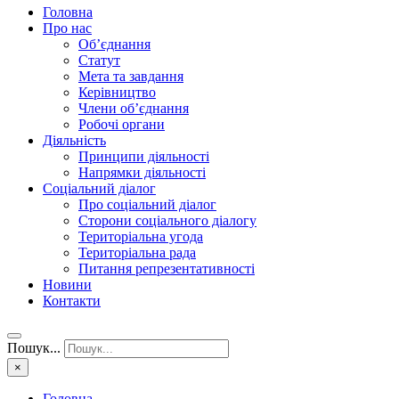
Головна
Про нас
Об’єднання
Статут
Мета та завдання
Керівництво
Члени об’єднання
Робочі органи
Діяльність
Принципи діяльності
Напрямки діяльності
Соціальний діалог
Про соціальний діалог
Сторони соціального діалогу
Територіальна угода
Територіальна рада
Питання репрезентативності
Новини
Контакти
Пошук...
×
Головна