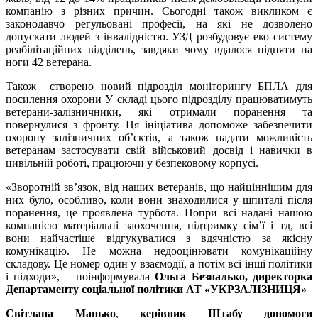
компанію з різних причин. Сьогодні також викликом є
законодавчо регульовані професії, на які не дозволено
допускати людей з інвалідністю. УЗД розбудовує еко систему
реабілітаційних відділень, завдяки чому вдалося підняти на
ноги 42 ветерана.
Також створено новий підрозділ моніторингу БПЛА для
посилення охорони У складі цього підрозділу працюватимуть
ветерани-залізничники, які отримали поранення та
повернулися з фронту. Ця ініціатива допоможе забезпечити
охорону залізничних обʼєктів, а також надати можливість
ветеранам застосувати свій військовий досвід і навички в
цивільній роботі, працюючи у безпековому корпусі.
«Зворотній звʼязок, від наших ветеранів, що найціннішим для
них було, особливо, коли вони знаходилися у шпиталі після
поранення, це проявлена турбота. Попри всі надані нашою
компанією матеріальні заохочення, підтримку сімʼї і тд, всі
вони найчастіше відгукувалися з вдячністю за якісну
комунікацію. Не можна недооцінювати комунікаційну
складову. Це номер один у взаємодії, а потім всі інші політики
і підходи», – поінформувала
Ольга Безпалько, директорка
Департаменту соціальної політики АТ «УКРЗАЛІЗНИЦЯ»
Світлана Манько
,
керівник Штабу допомоги