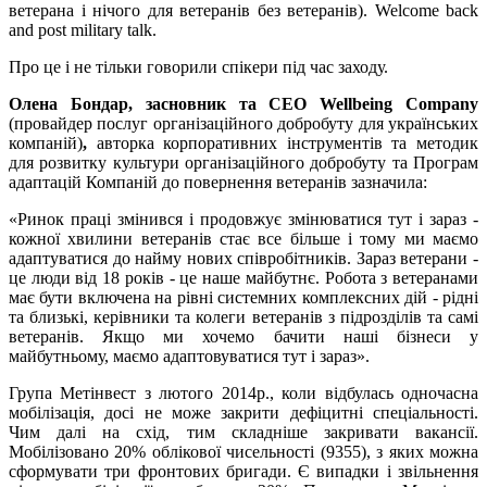
ветерана і нічого для ветеранів без ветеранів). Welcome back
and post military talk.
Про це і не тільки говорили cпікери під час заходу.
Олена Бондар, засновник та CEO Wellbeing Company
(провайдер послуг організаційного добробуту для українських
компаній)
,
авторка корпоративних інструментів та методик
для розвитку культури організаційного добробуту та Програм
адаптацій Компаній до повернення ветеранів зазначила:
«Ринок праці змінився і продовжує змінюватися тут і зараз -
кожної хвилини ветеранів стає все більше і тому ми маємо
адаптуватися до найму нових співробітників. Зараз ветерани -
це люди від 18 років - це наше майбутнє. Робота з ветеранами
має бути включена на рівні системних комплексних дій - рідні
та близькі, керівники та колеги ветеранів з підрозділів та самі
ветеранів. Якщо ми хочемо бачити наші бізнеси у
майбутньому, маємо адаптовуватися тут і зараз».
Група Метінвест з лютого 2014р., коли відбулась одночасна
мобілізація, досі не може закрити дефіцитні спеціальності.
Чим далі на схід, тим складніше закривати вакансії.
Мобілізовано 20% облікової чисельності (9355), з яких можна
сформувати три фронтових бригади. Є випадки і звільнення