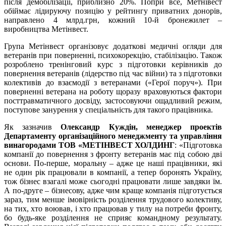
після демобілізації, приблизно 20%. Попри все, Метнівест
обіймає лідируючу позицію у рейтингу приватних донорів,
направлено 4 млрд.грн, кожний 10-й бронежилет –
виробництва Метінвест.
Група Метінвест організовує додаткові медичні огляди для
ветеранів при поверненні, психокорекцію, стабілізацію. Також
розроблено тренінговий курс з підготовки керівників до
повернення ветеранів (лідерство під час війни) та з підготовки
колективів до взаємодії з ветеранами («Герої поруч»). При
поверненні ветерана на роботу щоразу враховуються фактори
посттравматичного досвіду, застосовуючи ощадливий режим,
поступове занурення у спеціальність для такого працівника.
Як зазначив
Олександр Куждін,
м
енеджер проектів
Департаменту організаційного менеджменту
та управління
винагородами ТОВ «МЕТІНВЕСТ ХОЛДИНГ
: «Підготовка
компанії до повернення з фронту ветеранів має під собою дві
основи. По-перше, моральну – адже це наші працівники, які
не один рік працювали в компанії, а тепер боронять Україну,
тож бізнес взагалі може сьогодні працювати лише завдяки їм.
А по-друге – бізнесову, адже чим краще компанія підготується
зараз, тим менше імовірність розділення трудового колективу,
на тих, хто воював, і хто працював у тилу на потреби фронту,
бо будь-яке розділення не сприяє командному результату.