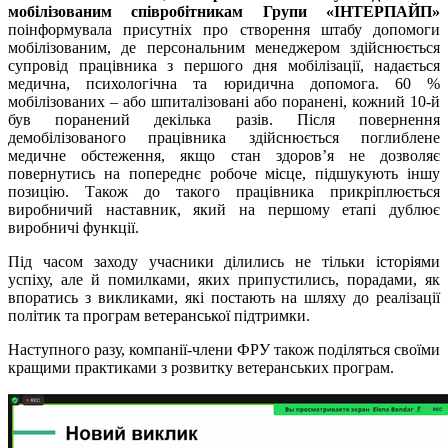
мобілізованим співробітникам Групи «ІНТЕРПАЙП»
поінформувала присутніх про створення штабу допомоги
мобілізованим, де персональним менеджером здійснюється
супровід працівника з першого дня мобілізації, надається
медична, психологічна та юридична допомога. 60 %
мобілізованих – або шпиталізовані або поранені, кожний 10-й
був поранений декілька разів. Після повернення
демобілізованого працівника здійснюється поглиблене
медичне обстеження, якщо стан здоров’я не дозволяє
повернутись на попереднє робоче місце, підшукують іншу
позицію. Також до такого працівника прикріплюється
виробничий наставник, який на першому етапі дублює
виробничі функції.
Під часом заходу учасники ділились не тільки історіями
успіху, але й помилками, яких припустились, порадами, як
впоратись з викликами, які постають на шляху до реалізації
політик та програм ветеранської підтримки.
Наступного разу, компанії-члени ФРУ також поділяться своїми
кращими практиками з розвитку ветеранських програм.