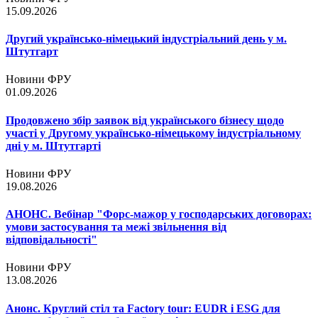
15.09.2026
Другий українсько-німецький індустріальний день у м.
Штутгарт
Новини ФРУ
01.09.2026
Продовжено збір заявок від українського бізнесу щодо
участі у Другому українсько-німецькому індустріальному
дні у м. Штутгарті
Новини ФРУ
19.08.2026
АНОНС. Вебінар "Форс-мажор у господарських договорах:
умови застосування та межі звільнення від
відповідальності"
Новини ФРУ
13.08.2026
Анонс. Круглий стіл та Factory tour: EUDR і ESG для