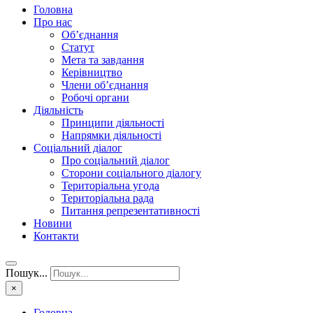
Головна
Про нас
Об’єднання
Статут
Мета та завдання
Керівництво
Члени об’єднання
Робочі органи
Діяльність
Принципи діяльності
Напрямки діяльності
Соціальний діалог
Про соціальний діалог
Сторони соціального діалогу
Територіальна угода
Територіальна рада
Питання репрезентативності
Новини
Контакти
Пошук...
×
Головна