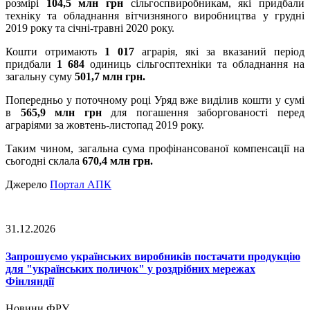
розмірі
104,5 млн грн
сільгоспвиробникам, які придбали
техніку та обладнання вітчизняного виробництва у грудні
2019 року та січні-травні 2020 року.
Кошти отримають
1 017
аграрія, які за вказаний період
придбали
1 684
одиниць сільгосптехніки та обладнання на
загальну суму
501,7 млн грн.
Попередньо у поточному році Уряд вже виділив кошти у сумі
в
565,9 млн грн
для погашення заборгованості перед
аграріями за жовтень-листопад 2019 року.
Таким чином, загальна сума профінансованої компенсації на
сьогодні склала
670,4 млн грн.
Джерело
Портал АПК
31.12.2026
Запрошуємо українських виробників постачати продукцію
для "українських поличок" у роздрібних мережах
Фінляндії
Новини ФРУ