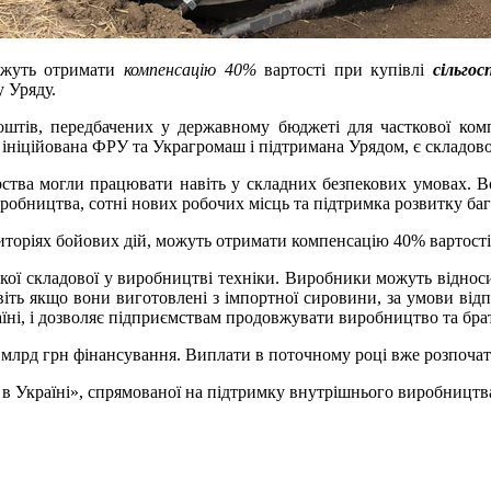
ожуть отримати
компенсацію 40%
вартості при купівлі
сільгос
у Уряду.
штів, передбачених у державному бюджеті для часткової компен
ніційована ФРУ та Украгромаш і підтримана Урядом, є складово
рства могли працювати навіть у складних безпекових умовах. 
робництва, сотні нових робочих місць та підтримка розвитку баг
ериторіях бойових дій, можуть отримати компенсацію 40% вартост
кої складової у виробництві техніки. Виробники можуть відноси
віть якщо вони виготовлені з імпортної сировини, за умови відп
раїні, і дозволяє підприємствам продовжувати виробництво та брат
8 млрд грн фінансування. Виплати в поточному році вже розпочат
 в Україні», спрямованої на підтримку внутрішнього виробництва