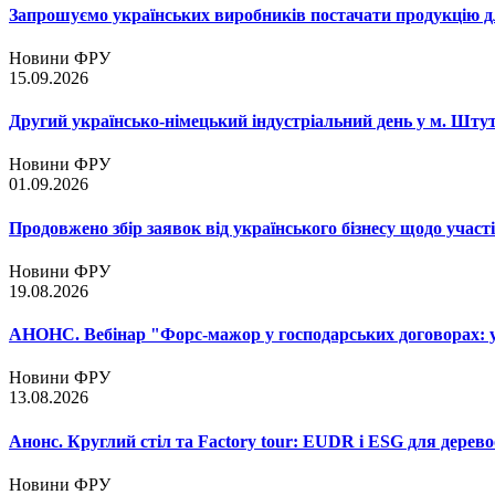
Запрошуємо українських виробників постачати продукцію д
Новини ФРУ
15.09.2026
Другий українсько-німецький індустріальний день у м. Шту
Новини ФРУ
01.09.2026
Продовжено збір заявок від українського бізнесу щодо участ
Новини ФРУ
19.08.2026
АНОНС. Вебінар "Форс-мажор у господарських договорах: ум
Новини ФРУ
13.08.2026
Анонс. Круглий стіл та Factory tour: EUDR і ESG для дерево
Новини ФРУ