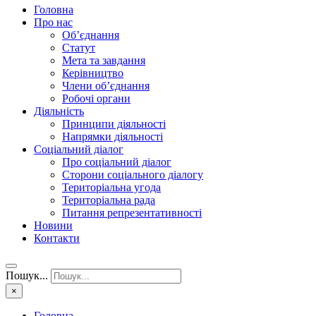
Головна
Про нас
Об’єднання
Статут
Мета та завдання
Керівництво
Члени об’єднання
Робочі органи
Діяльність
Принципи діяльності
Напрямки діяльності
Соціальний діалог
Про соціальний діалог
Сторони соціального діалогу
Територіальна угода
Територіальна рада
Питання репрезентативності
Новини
Контакти
Пошук...
×
Головна