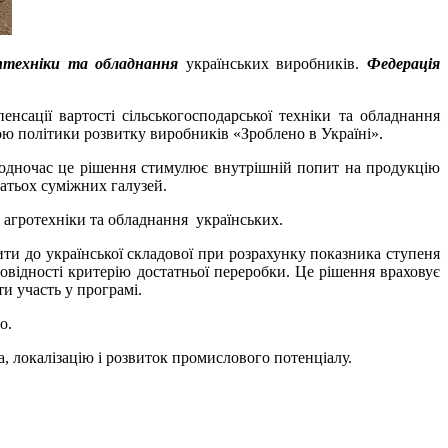
птехніки
та обладнання
українських виробників.
Федерація
сації вартості сільськогосподарської техніки та обладнання
ю політики розвитку виробників «Зроблено в Україні».
Водночас це рішення стимулює внутрішній попит на продукцію
атьох суміжних галузей.
і агротехніки та обладнання українських.
ти до української складової при розрахунку показника ступеня
овідності критерію достатньої переробки. Це рішення враховує
и участь у програмі.
о.
, локалізацію і розвиток промислового потенціалу.