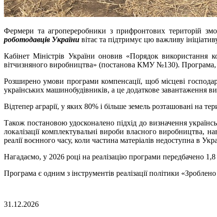
Фермери та агропереробники з прифронтових територій зм
роботодавців України
вітає та підтримує цю важливу ініціатив
Кабінет Міністрів України оновив «Порядок використання ко
вітчизняного виробництва» (постанова КМУ №130). Програма, і
Розширено умови програми компенсації, щоб місцеві господа
українських машинобудівників, а це додаткове завантаження ви
Відтепер аграрії, у яких 80% і більше земель розташовані на т
Також постановою удосконалено підхід до визначення українсь
локалізації комплектувальні вироби власного виробництва, на
реалії воєнного часу, коли частина матеріалів недоступна в Ук
Нагадаємо, у 2026 році на реалізацію програми передбачено 1,
Програма є одним з інструментів реалізації політики «Зроблено
31.12.2026