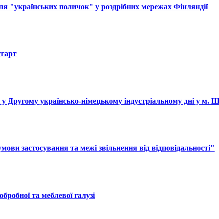
ля "українських поличок" у роздрібних мережах Фінляндії
тгарт
і у Другому українсько-німецькому індустріальному дні у м. 
ови застосування та межі звільнення від відповідальності"
обробної та меблевої галузі