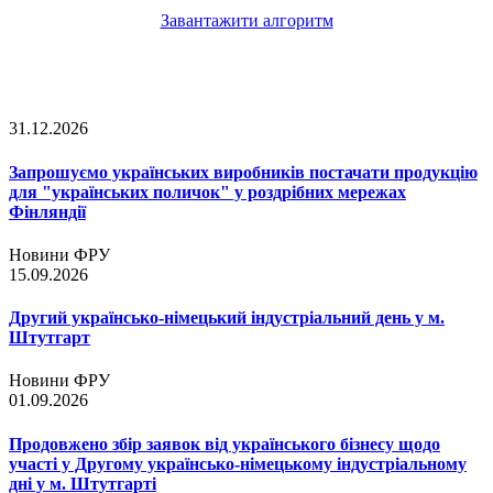
Завантажити алгоритм
31.12.2026
Запрошуємо українських виробників постачати продукцію
для "українських поличок" у роздрібних мережах
Фінляндії
Новини ФРУ
15.09.2026
Другий українсько-німецький індустріальний день у м.
Штутгарт
Новини ФРУ
01.09.2026
Продовжено збір заявок від українського бізнесу щодо
участі у Другому українсько-німецькому індустріальному
дні у м. Штутгарті