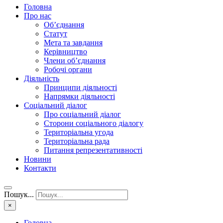
Головна
Про нас
Об’єднання
Статут
Мета та завдання
Керівництво
Члени об’єднання
Робочі органи
Діяльність
Принципи діяльності
Напрямки діяльності
Соціальний діалог
Про соціальний діалог
Сторони соціального діалогу
Територіальна угода
Територіальна рада
Питання репрезентативності
Новини
Контакти
Пошук...
×
Головна