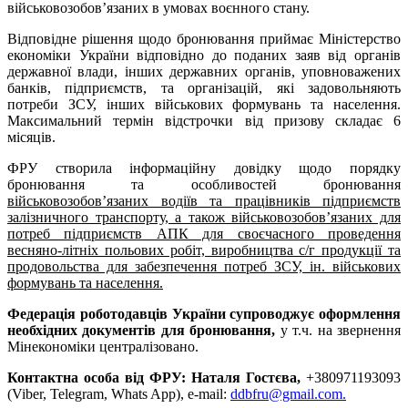
військовозобов’язаних в умовах воєнного стану.
Відповідне рішення щодо бронювання приймає Міністерство
економіки України відповідно до поданих заяв від органів
державної влади, інших державних органів, уповноважених
банків, підприємств, та організацій, які задовольняють
потреби ЗСУ, інших військових формувань та населення.
Максимальний термін відстрочки від призову складає 6
місяців.
ФРУ створила інформаційну довідку щодо порядку
бронювання та особливостей бронювання
військовозобов’язаних водіїв та працівників підприємств
залізничного транспорту, а також військовозобов’язаних для
потреб підприємств АПК для своєчасного проведення
весняно-літніх польових робіт, виробництва с/г продукції та
продовольства для забезпечення потреб ЗСУ, ін. військових
формувань та населення.
Федерація роботодавців України супроводжує оформлення
необхідних документів для бронювання,
у т.ч. на звернення
Мінекономіки централізовано.
Контактна особа від ФРУ: Наталя Гостєва,
+380971193093
(Viber, Telegram, Whats App), e-mail:
ddbfru@gmail.com
.