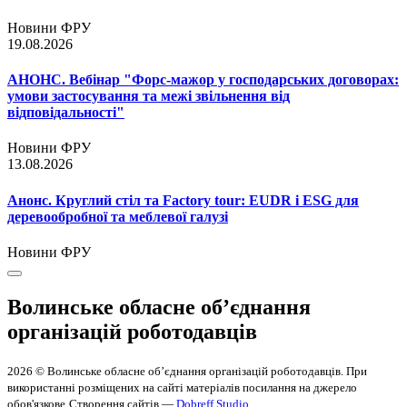
Новини ФРУ
19.08.2026
АНОНС. Вебінар "Форс-мажор у господарських договорах:
умови застосування та межі звільнення від
відповідальності"
Новини ФРУ
13.08.2026
Анонс. Круглий стіл та Factory tour: EUDR і ESG для
деревообробної та меблевої галузі
Новини ФРУ
Волинське обласне об’єднання
організацій роботодавців
2026 © Волинське обласне об’єднання організацій роботодавців. При
використанні розміщених на сайті матеріалів посилання на джерело
обов'язкове
Створення сайтів —
Dobreff Studio