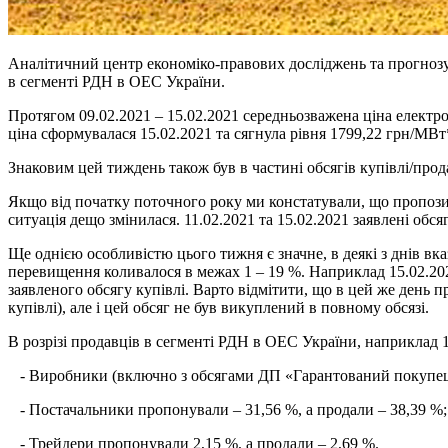
Аналітичний центр економіко-правових досліджень та прогнозу
в сегменті РДН в ОЕС України.
Протягом 09.02.2021 – 15.02.2021 середньозважена ціна електро
ціна сформувалася 15.02.2021 та сягнула рівня 1799,22 грн/МВт
Знаковим цей тиждень також був в частині обсягів купівлі/прод
Якщо від початку поточного року ми констатували, що пропозиц
ситуація дещо змінилася. 11.02.2021 та 15.02.2021 заявлені обс
Ще однією особливістю цього тижня є значне, в деякі з днів вк
перевищення коливалося в межах 1 – 19 %. Наприклад 15.02.20
заявленого обсягу купівлі. Варто відмітити, що в цей же день п
купівлі), але і цей обсяг не був викуплений в повному обсязі.
В розрізі продавців в сегменті РДН в ОЕС України, наприклад 14
- Виробники (включно з обсягами ДП «Гарантований покупець»)
- Постачальники пропонували – 31,56 %, а продали – 38,39 %;
- Трейдери пропонували 2,15 %, а продали – 2,69 %.