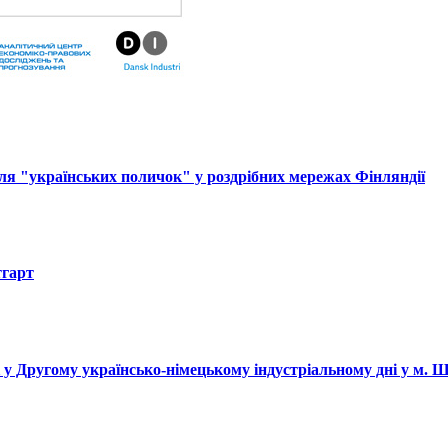
ля "українських поличок" у роздрібних мережах Фінляндії
тгарт
і у Другому українсько-німецькому індустріальному дні у м. 