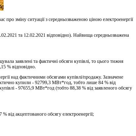
с про зміну ситуації з середньозваженою ціною електроенергії
3.02.2021 та 12.02.2021 відповідно). Найвища середньозважена
вала заявлені та фактичні обсяги купівлі, то цього тижня
,15 % відповідно.
нергії над фактичними обсягами купівлі/продажу. Зазначене
ктично купили - 92799,3 МВт*год, тобто лише 84 % від
купівлі - 97655,9 МВт*год (тобто 88,38 % від заявленого обсягу
 % від акцептованого обсягу електроенергії;