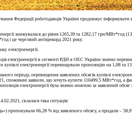
вання Федерації роботодавців України продовжує інформувати ва
енергії знижувалася до рівня 1265,39 та 1282,17 грн/МВт*год (1
*год і це черговий антирекорд 2021 року.
ажу електроенергії.
ія електроенергії в сегменті РДН в ОЕС України значно перевищу
яги купівлі електроенергії перевищували пропозицію на 1,08 та 13
азаного періоду, перевищення заявлених обсягів купівлі електрое
21, споживачі заявили, що хочуть купити 110499,5 МВт*год, а фа
ропозиція електроенергії була значно нижчою за заявлений обсяг 
.02.2021, склалася така ситуація:
 пропонували 66,28 % від заявленого обсягу, а продали – 58,97