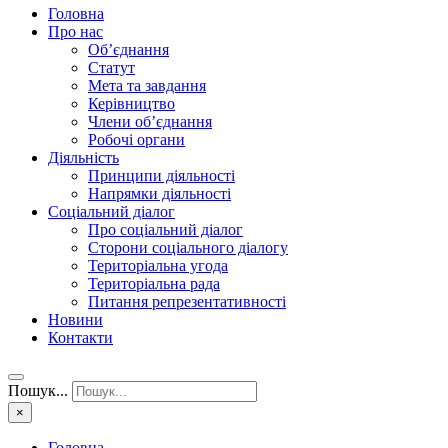
Головна
Про нас
Об’єднання
Статут
Мета та завдання
Керівництво
Члени об’єднання
Робочі органи
Діяльність
Принципи діяльності
Напрямки діяльності
Соціальний діалог
Про соціальний діалог
Сторони соціального діалогу
Територіальна угода
Територіальна рада
Питання репрезентативності
Новини
Контакти
Пошук...
×
Головна