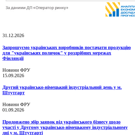
31.12.2026
Запрошуємо українських виробників постачати продукцію
для "українських поличок" у роздрібних мережах
Фінляндії
Новини ФРУ
15.09.2026
Другий українсько-німецький індустріальний день у м.
Штутгарт
Новини ФРУ
01.09.2026
Продовжено збір заявок від українського бізнесу щодо
участі у Другому українсько-німецькому індустріальному
дні у м. Штутгарті