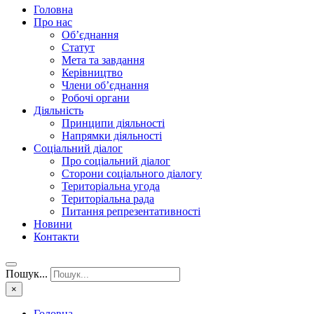
Головна
Про нас
Об’єднання
Статут
Мета та завдання
Керівництво
Члени об’єднання
Робочі органи
Діяльність
Принципи діяльності
Напрямки діяльності
Соціальний діалог
Про соціальний діалог
Сторони соціального діалогу
Територіальна угода
Територіальна рада
Питання репрезентативності
Новини
Контакти
Пошук...
×
Головна