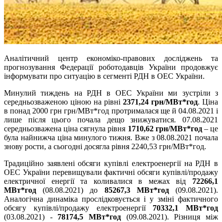
Аналітичний центр економіко-правових досліджень та
прогнозування Федерації роботодавців України продовжує
інформувати про ситуацію в сегменті РДН в ОЕС України.
Минулий тиждень на РДН в ОЕС України ми зустріли з
середньозваженою ціною на рівні
2371,24 грн/МВт*год
. Ціна
в понад 2000 грн грн/МВт*год протрималася ще й 04.08.2021 і
лише після цього почала дещо знижуватися. 07.08.2021
середньозважена ціна сягнула рівня
1710,62 грн/МВт*год
– це
була найнижча ціна минулого тижня. Вже з 08.08.2021 почала
знову рости, а сьогодні досягла рівня 2240,53 грн/МВт*год.
Традиційно заявлені обсяги купівлі електроенергії на РДН в
ОЕС України перевищували фактичні обсяги купівлі/продажу
електричної енергії та коливалися в межах від
72266,1
МВт*год
(08.08.2021) до
85267,3 МВт*год
(09.08.2021).
Аналогічна динаміка прослідковується і у зміні фактичного
обсягу купівлі/продажу електроенергії
70332,1 МВт*год
(03.08.2021) -
78174,5 МВт*год
(09.08.2021). Різниця між