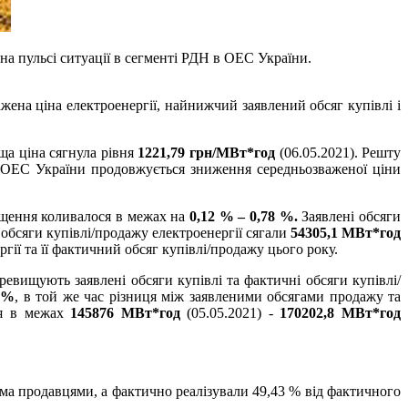
а пульсі ситуації в сегменті РДН в ОЕС України.
ена ціна електроенергії, найнижчий заявлений обсяг купівлі і
ща ціна сягнула рівня
1221,79 грн/МВт*год
(06.05.2021). Решту
 ОЕС України продовжується зниження середньозваженої ціни
вищення коливалося в межах на
0,12 % – 0,78 %.
Заявлені обсяги
 обсяги купівлі/продажу електроенергії сягали
54305,1 МВт*год
гії та її фактичний обсяг купівлі/продажу цього року.
евищують заявлені обсяги купівлі та фактичні обсяги купівлі/
6 %
, в той же час різниця між заявленими обсягами продажу та
ся в межах
145876 МВт*год
(05.05.2021) -
170202,8 МВт*год
а продавцями, а фактично реалізували 49,43 % від фактичного