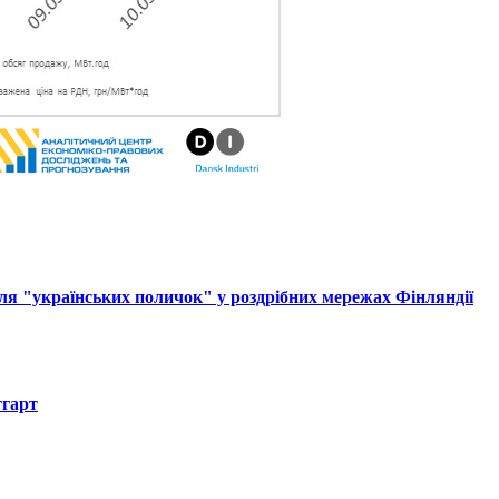
ля "українських поличок" у роздрібних мережах Фінляндії
тгарт