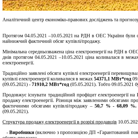
Аналітичний центр економіко-правових досліджень та прогнозу
Протягом 04.05.2021 –10.05.2021 на РДН в ОЕС України були о
найнижчий фактичний обсяг купівлі/продажу.
Мінімальна середньозважена ціна електроенергії на РДН в ОЕС
днів протягом 04.05.2021 –10.05.2021 ціна коливалася в меж
електроенергії.
Традиційно заявлені обсяги купівлі електроенергії перевищув
купівлі електроенергії коливалися в межах
54371,1 МВт*год
09
(09.05.2021) -
71910,2 МВт*год
(05.05.2021). Тобто 09.05.2021 б
Продовжує існувати традиційний профіцит електроенергії на Р
продажу електроенергії. Різниця між заявленими обсягами пр
фактичними обсягами купівлі/продажу –
50,7 % - 68,09 %.
(09.05.2021).
Структура продажу електроенергії в розрізі продавців
10.05.202
-
Виробники
(включно з пропозицією ДП «Гарантований покуп
обсягу продажу;