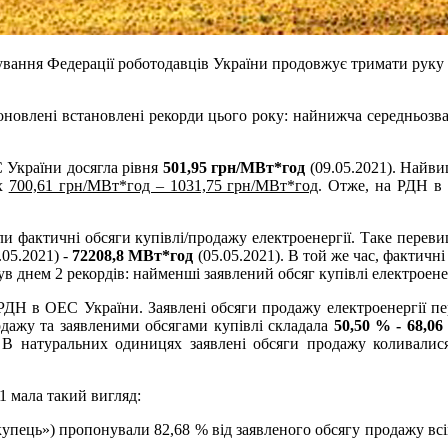
вання Федерації роботодавців України продовжує тримати руку н
новлені встановлені рекорди цього року: найнижча середньозваж
 України досягла рівня
501,95 грн/МВт*год
(09.05.2021). Найви
ах
700,61 грн/МВт*год – 1031,75 грн/МВт*год
. Отже, на РДН в
али фактичні обсяги купівлі/продажу електроенергії. Таке пере
.05.2021) -
72208,8 МВт*год
(05.05.2021). В той же час, фактичні
ув днем 2 рекордів: найменші заявлений обсяг купівлі електроенер
ДН в ОЕС України. Заявлені обсяги продажу електроенергії пер
одажу та заявленими обсягами купівлі складала
50,50 % - 68,0
В натуральних одиницях заявлені обсяги продажу коливали
1 мала такий вигляд:
ець») пропонували 82,68 % від заявленого обсягу продажу всім