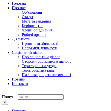
Головна
Про нас
Об’єднання
Статут
Мета та завдання
Керівництво
Члени об’єднання
Робочі органи
Діяльність
Принципи діяльності
Напрямки діяльності
Соціальний діалог
Про соціальний діалог
Сторони соціального діалогу
Територіальна угода
Територіальна рада
Питання репрезентативності
Новини
Контакти
Пошук...
×
Головна