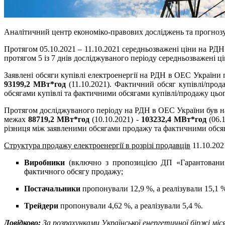
Аналітичний центр економіко-правових досліджень та прогнозу
Протягом 05.10.2021 – 11.10.2021 середньозважені ціни на РД
протягом 5 із 7 днів досліджуваного періоду середньозважені 
Заявлені обсяги купівлі електроенергії на РДН в ОЕС України 
93199,2 МВт*год
(11.10.2021). Фактичний обсяг купівлі/прод
обсягами купівлі та фактичними обсягами купівлі/продажу цьо
Протягом досліджуваного періоду на РДН в ОЕС України був на
межах
88719,2 МВт*год
(10.10.2021) -
103232,4 МВт*год
(06.
різниця між заявленими обсягами продажу та фактичними обся
Структура продажу електроенергії в розрізі продавців
11.10.202
Виробники
(включно з пропозицією ДП «Гарантований 
фактичного обсягу продажу;
Постачальники
пропонували 12,9 %, а реалізували 15,1 
Трейдери
пропонували 4,62 %, а реалізували 5,4 %.
Довідково:
За розрахунками Української енергетичної біржі міс