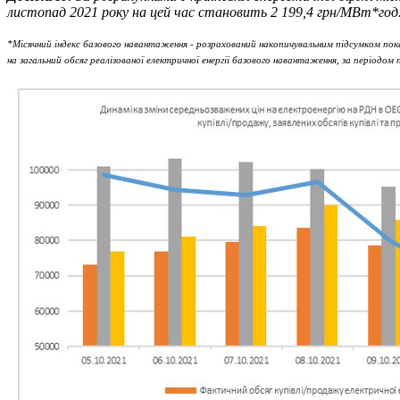
листопад 2021 року на цей час становить 2 199,4 грн/МВт*год
*Місячний індекс базового навантаження - розрахований накопичувальним підсумком показ
на загальний обсяг реалізованої електричної енергії базового навантаження, за періодо