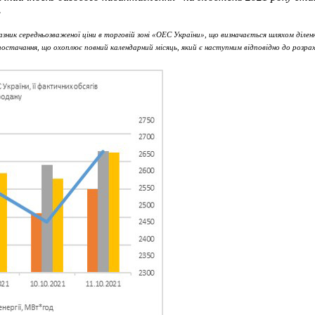
.
ник середньозваженої ціни в торговій зоні «ОЕС України», що визначається шляхом діленн
м постачання, що охоплює повний календарний місяць, який є наступним відповідно до розра