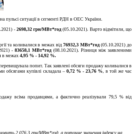
а пульсі ситуації в сегменті РДН в ОЕС України.
.2021) -
2698,32 грн/МВт*год
(05.10.2021). Варто відмітили, що
гії та коливалися в межах від
76932,3 МВт*год
(05.10.2021) до
2021) -
83658,1 МВт*год
(08.10.2021). Різниця між заявленими
я в межах
4,95 % - 14,92 %.
перевищувала попит. Так заявлені обсяги продажу коливалися в
ми обсягами купівлі складала –
0,72 % - 23,76 %
, в той же час
дажу всіма продавцями, а фактично реалізували 79,5 % від
овить 2 076,3 грн/МВт*год, а поточне значення індексу на