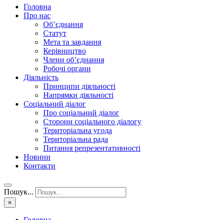
Головна
Про нас
Об’єднання
Статут
Мета та завдання
Керівництво
Члени об’єднання
Робочі органи
Діяльність
Принципи діяльності
Напрямки діяльності
Соціальний діалог
Про соціальний діалог
Сторони соціального діалогу
Територіальна угода
Територіальна рада
Питання репрезентативності
Новини
Контакти
Пошук...
×
Головна