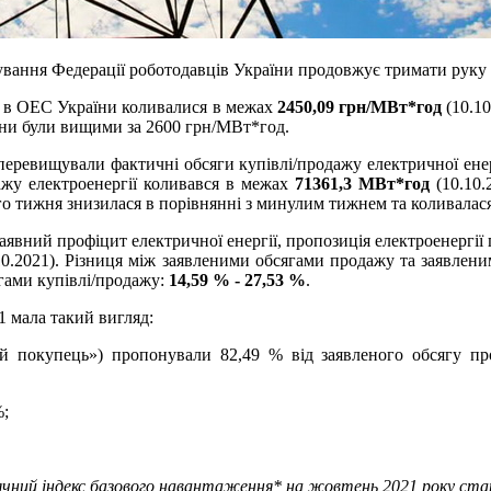
вання Федерації роботодавців України продовжує тримати руку н
Н в ОЕС України коливалися в межах
2450,09 грн/МВт*год
(10.10
ціни були вищими за 2600 грн/МВт*год.
перевищували фактичні обсяги купівлі/продажу електричної енер
ажу електроенергії коливався в межах
71361,3 МВт*год
(10.10.
го тижня знизилася в порівнянні з минулим тижнем та коливалас
явний профіцит електричної енергії, пропозиція електроенергії 
10.2021). Різниця між заявленими обсягами продажу та заявлени
гами купівлі/продажу:
14,59 % - 27,53 %
.
1 мала такий вигляд:
покупець») пропонували 82,49 % від заявленого обсягу про
%;
ячний індекс базового навантаження* на жовтень 2021 року стан