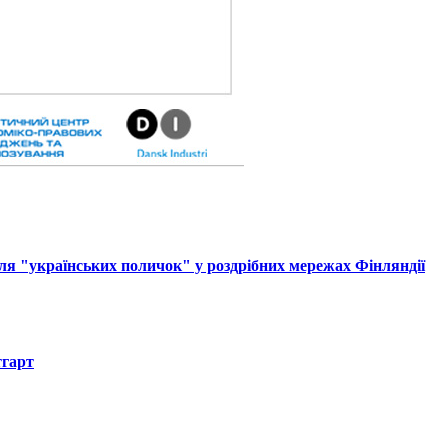
ля "українських поличок" у роздрібних мережах Фінляндії
тгарт