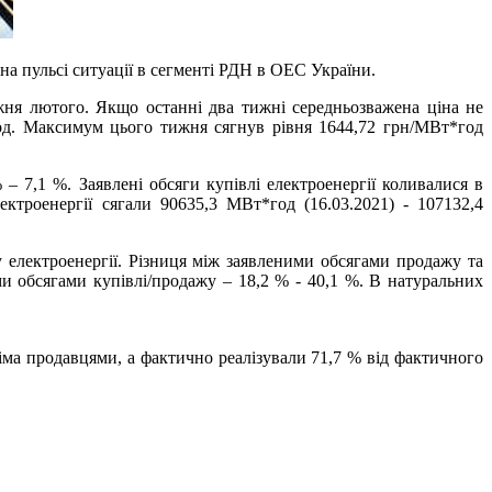
а пульсі ситуації в сегменті РДН в ОЕС України.
жня лютого. Якщо останні два тижні середньозважена ціна не
год. Максимум цього тижня сягнув рівня 1644,72 грн/МВт*год
– 7,1 %. Заявлені обсяги купівлі електроенергії коливалися в
ктроенергії сягали 90635,3 МВт*год (16.03.2021) - 107132,4
у електроенергії. Різниця між заявленими обсягами продажу та
и обсягами купівлі/продажу – 18,2 % - 40,1 %. В натуральних
а продавцями, а фактично реалізували 71,7 % від фактичного