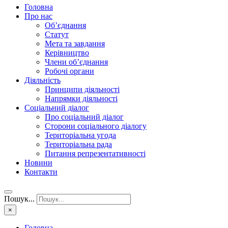
Головна
Про нас
Об’єднання
Статут
Мета та завдання
Керівництво
Члени об’єднання
Робочі органи
Діяльність
Принципи діяльності
Напрямки діяльності
Соціальний діалог
Про соціальний діалог
Сторони соціального діалогу
Територіальна угода
Територіальна рада
Питання репрезентативності
Новини
Контакти
Пошук...
×
Головна