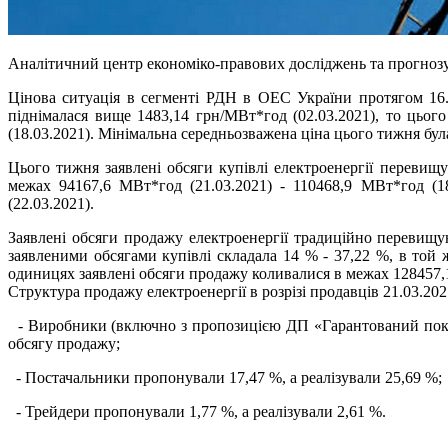
Аналітичний центр економіко-правових досліджень та прогнозу
Цінова ситуація в сегменті РДН в ОЕС України протягом 16.
піднімалася вище 1483,14 грн/МВт*год (02.03.2021), то цьо
(18.03.2021). Мінімальна середньозважена ціна цього тижня була
Цього тижня заявлені обсяги купівлі електроенергії перевищу
межах 94167,6 МВт*год (21.03.2021) - 110468,9 МВт*год (18
(22.03.2021).
Заявлені обсяги продажу електроенергії традиційно перевищую
заявленими обсягами купівлі складала 14 % - 37,22 %, в той
одиницях заявлені обсяги продажу коливалися в межах 128457,1
Структура продажу електроенергії в розрізі продавців 21.03.202
- Виробники (включно з пропозицією ДП «Гарантований покуп
обсягу продажу;
- Постачальники пропонували 17,47 %, а реалізували 25,69 %;
- Трейдери пропонували 1,77 %, а реалізували 2,61 %.