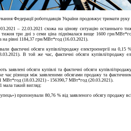
вання Федерації роботодавців України продовжує тримати руку н
03.2021 – 22.03.2021 схожа на цінову ситуацію останнього ти
го тижня три дні з семи ціна піднімалася вище 1600 грн/МВт*
 на рівні 1184,37 грн/МВт*год (16.03.2021).
вали фактичні обсяги купівлі/продажу електроенергії на 0,15 % 
.03.2021). В той же час, фактичні обсяги купівлі/продажу еле
ть заявлені обсяги купівлі та фактичні обсяги купівлі/продаж
 же час різниця між заявленими обсягами продажу та фактичним
 МВт*год (18.03.2021) - 156390,7 МВт*год (20.03.2021).
1 мала такий вигляд:
ець») пропонували 80,76 % від заявленого обсягу продажу всім