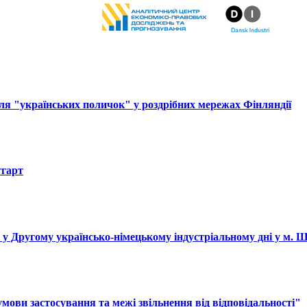
ля "українських поличок" у роздрібних мережах Фінляндії
тгарт
і у Другому українсько-німецькому індустріальному дні у м. 
ови застосування та межі звільнення від відповідальності"