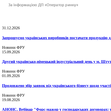
31.12.2026
Запрошуємо українських виробників постачати продукцію д
Новини ФРУ
15.09.2026
Другий українсько-німецький індустріальний день у м. Шту
Новини ФРУ
01.09.2026
Продовжено збір заявок від українського бізнесу щодо участ
Новини ФРУ
19.08.2026
АНОНС. Вебінар "Форс-мажор у господарських договорах: ум