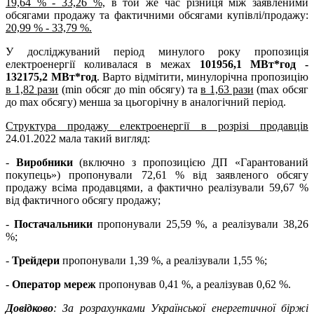
19,64 % - 33,26 %,
в той же час різниця між заявленими
обсягами продажу та фактичними обсягами купівлі/продажу:
20,99 % - 33,79 %.
У досліджуваний період минулого року пропозиція
електроенергії коливалася в межах
101956,1 МВт*год -
132175,2 МВт*год
. Варто відмітити, минулорічна пропозицію
в 1,82 рази
(min обсяг до min обсягу) та
в 1,63 рази
(max обсяг
до max обсягу) менша за цьогорічну в аналогічний період.
Структура продажу електроенергії в розрізі продавців
24.01.2022 мала такий вигляд:
-
Виробники
(включно з пропозицією ДП «Гарантований
покупець») пропонували 72,61 % від заявленого обсягу
продажу всіма продавцями, а фактично реалізували 59,67 %
від фактичного обсягу продажу;
-
Постачальники
пропонували 25,59 %, а реалізували 38,26
%;
-
Трейдери
пропонували 1,39 %, а реалізували 1,55 %;
-
Оператор мереж
пропонував 0,41 %, а реалізував 0,62 %.
Довідково
: За розрахунками Української енергетичної біржі