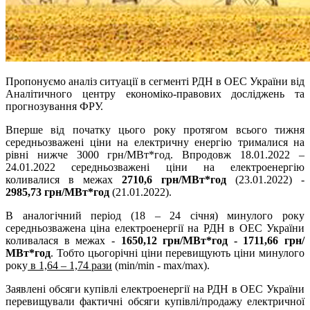
Пропонуємо аналіз ситуації в сегменті РДН в ОЕС України від
Аналітичного центру економіко-правових досліджень та
прогнозування ФРУ.
Вперше від початку цього року протягом всього тижня
середньозважені ціни на електричну енергію трималися на
рівні нижче 3000 грн/МВт*год. Впродовж 18.01.2022 –
24.01.2022 середньозважені ціни на електроенергію
коливалися в межах
2710,6 грн/МВт*год
(23.01.2022) -
2985,73 грн/МВт*год
(21.01.2022).
В аналогічний період (18 – 24 січня) минулого року
середньозважена ціна електроенергії на РДН в ОЕС України
коливалася в межах -
1650,12 грн/МВт*год - 1711,66 грн/
МВт*год
. Тобто цьогорічні ціни перевищують ціни минулого
року
в 1,64 – 1,74 рази
(min/min - max/max).
Заявлені обсяги купівлі електроенергії на РДН в ОЕС України
перевищували фактичні обсяги купівлі/продажу електричної