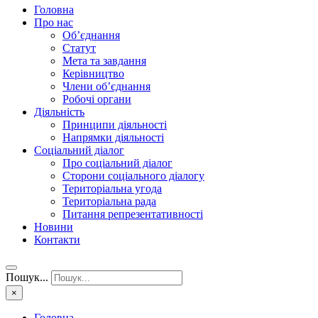
Головна
Про нас
Об’єднання
Статут
Мета та завдання
Керівництво
Члени об’єднання
Робочі органи
Діяльність
Принципи діяльності
Напрямки діяльності
Соціальний діалог
Про соціальний діалог
Сторони соціального діалогу
Територіальна угода
Територіальна рада
Питання репрезентативності
Новини
Контакти
Пошук...
×
Головна