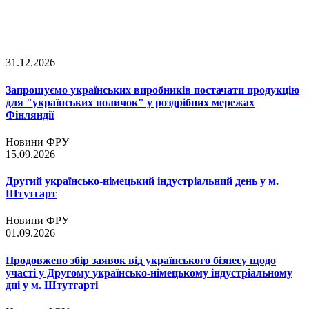
31.12.2026
Запрошуємо українських виробників постачати продукцію
для "українських поличок" у роздрібних мережах
Фінляндії
Новини ФРУ
15.09.2026
Другий українсько-німецький індустріальний день у м.
Штутгарт
Новини ФРУ
01.09.2026
Продовжено збір заявок від українського бізнесу щодо
участі у Другому українсько-німецькому індустріальному
дні у м. Штутгарті