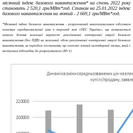
місячний індекс базового навантаження* на січень 2022 року
становить 2 520,1 грн/МВт*год. Станом на 25.01.2022 індекс
базового навантаження на лютий - 2 669,1 грн/МВт*год.
*Місячний індекс базового навантаження - розрахований накопичувальним підсумком
показник середньозваженої ціни в торговій зоні «ОЕС України», що визначається
шляхом ділення загальної вартості реалізованої електричної енергії базового
навантаження (без ПДВ) на загальний обсяг реалізованої електричної енергії базового
навантаження, за періодом постачання, що охоплює повний календарний місяць, який є
наступним відповідно до розрахункового (М+1).