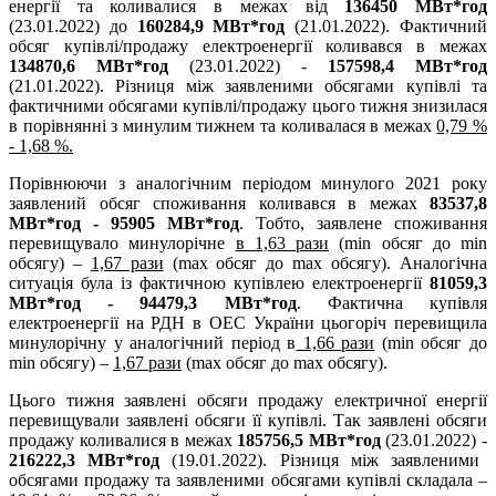
енергії та коливалися в межах від
136450 МВт*год
(23.01.2022) до
160284,9 МВт*год
(21.01.2022). Фактичний
обсяг купівлі/продажу електроенергії коливався в межах
134870,6 МВт*год
(23.01.2022) -
157598,4 МВт*год
(21.01.2022). Різниця між заявленими обсягами купівлі та
фактичними обсягами купівлі/продажу цього тижня знизилася
в порівнянні з минулим тижнем та коливалася в межах
0,79 %
- 1,68 %.
Порівнюючи з аналогічним періодом минулого 2021 року
заявлений обсяг споживання коливався в межах
83537,8
МВт*год - 95905 МВт*год
. Тобто, заявлене споживання
перевищувало минулорічне
в 1,63 рази
(min обсяг до min
обсягу) –
1,67 рази
(max обсяг до max обсягу). Аналогічна
ситуація була із фактичною купівлею електроенергії
81059,3
МВт*год - 94479,3 МВт*год
. Фактична купівля
електроенергії на РДН в ОЕС України цьогоріч перевищила
минулорічну у аналогічний період в
1,66 рази
(min обсяг до
min обсягу) –
1,67 рази
(max обсяг до max обсягу).
Цього тижня заявлені обсяги продажу електричної енергії
перевищували заявлені обсяги її купівлі. Так заявлені обсяги
продажу коливалися в межах
185756,5 МВт*год
(23.01.2022) -
216222,3 МВт*год
(19.01.2022). Різниця між заявленими
обсягами продажу та заявленими обсягами купівлі складала –