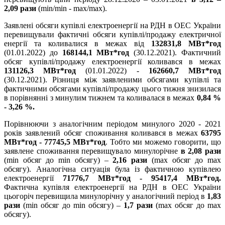
2,09 рази
(min/min - max/max).
Заявлені обсяги купівлі електроенергії на РДН в ОЕС України
перевищували фактичні обсяги купівлі/продажу електричної
енергії та коливалися в межах від
132831,8 МВт*год
(01.01.2022) до
168144,1 МВт*год
(30.12.2021). Фактичний
обсяг купівлі/продажу електроенергії коливався в межах
131126,3 МВт*год
(01.01.2022) -
162660,7 МВт*год
(30.12.2021). Різниця між заявленими обсягами купівлі та
фактичними обсягами купівлі/продажу цього тижня знизилася
в порівнянні з минулим тижнем та коливалася в межах
0,84 %
- 3,26 %.
Порівнюючи з аналогічним періодом минулого 2020 - 2021
років заявлений обсяг споживання коливався в межах
63795
МВт*год - 77745,5 МВт*год
. Тобто ми можемо говорити, що
заявлене споживання перевищувало минулорічне
в 2,08 рази
(min обсяг до min обсягу) –
2,16 рази
(max обсяг до max
обсягу). Аналогічна ситуація була із фактичною купівлею
електроенергії
71776,7 МВт*год - 95417,4 МВт*год.
Фактична купівля електроенергії на РДН в ОЕС України
цьогоріч перевищила минулорічну у аналогічний період в
1,83
рази
(min обсяг до min обсягу) –
1,7 рази
(max обсяг до max
обсягу).