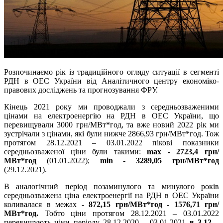
Розпочинаємо рік із традиційного огляду ситуації в сегменті
РДН в ОЕС України від Аналітичного центру економіко-
правових досліджень та прогнозування ФРУ.
Кінець 2021 року ми проводжали з середньозваженими
цінами на електроенергію на РДН в ОЕС України, що
перевищували 3000 грн/МВт*год, та вже новий 2022 рік ми
зустрічали з цінами, які були нижче 2866,93 грн/МВт*год. Тож
протягом 28.12.2021 – 03.01.2022 пікові показники
середньозваженої ціни були такими:
max - 2723,4 грн/
МВт*год
(01.01.2022);
min - 3289,05 грн/МВт*год
(29.12.2021).
В аналогічний період позаминулого та минулого років
середньозважена ціна електроенергії на РДН в ОЕС України
коливалася в межах -
872,15 грн/МВт*год - 1576,71 грн/
МВт*год.
Тобто ціни протягом 28.12.2021 – 03.01.2022
перевищують ціни періоду 28.12.2020 – 03.01.2021
в 3,12 –