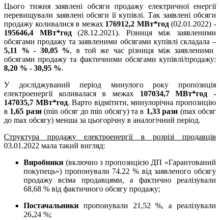
Цього тижня заявлені обсяги продажу електричної енергії
перевищували заявлені обсяги її купівлі. Так заявлені обсяги
продажу коливалися в межах
176912,2 МВт*год
(02.01.2022) -
195646,4 МВт*год
(28.12.2021). Різниця між заявленими
обсягами продажу та заявленими обсягами купівлі складала –
5,11 % - 30,05 %
, в той же час різниця між заявленими
обсягами продажу та фактичними обсягами купівлі/продажу:
8,20 % - 30,95 %
.
У досліджуваний період минулого року пропозиція
електроенергії коливалася в межах
107034,7 МВт*год -
147035,7 МВт*год
. Варто відмітити, минулорічна пропозицію
в
1,65 рази
(min обсяг до min обсягу) та в
1,33 рази
(max обсяг
до max обсягу) менша за цьогорічну в аналогічний період.
Структура продажу електроенергії в розрізі продавців
03.01.2022 мала такий вигляд:
Виробники
(включно з пропозицією ДП «Гарантований
покупець») пропонували 74.22 % від заявленого обсягу
продажу всіма продавцями, а фактично реалізували
68,68 % від фактичного обсягу продажу;
Постачальники
пропонували 21,52 %, а реалізували
26,24 %;