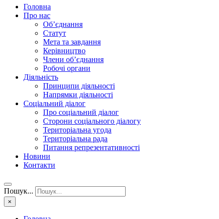
Головна
Про нас
Об’єднання
Статут
Мета та завдання
Керівництво
Члени об’єднання
Робочі органи
Діяльність
Принципи діяльності
Напрямки діяльності
Соціальний діалог
Про соціальний діалог
Сторони соціального діалогу
Територіальна угода
Територіальна рада
Питання репрезентативності
Новини
Контакти
Пошук...
×
Головна