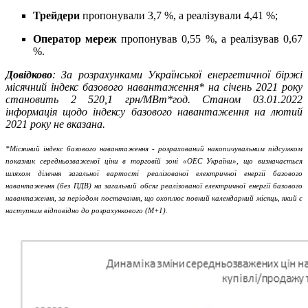
Трейдери
пропонували 3,7 %, а реалізували 4,41 %;
Оператор мереж
пропонував 0,55 %, а реалізував 0,67
%.
Довідково
: За розрахунками Української енергетичної біржі
місячний індекс базового навантаження* на січень 2021 року
становить 2 520,1 грн/МВт*год. Станом 03.01.2022
інформація щодо індексу базового навантаження на лютий
2021 року не вказана.
*Місячний індекс базового навантаження - розрахований накопичувальним підсумком
показник середньозваженої ціни в торговій зоні «ОЕС України», що визначається
шляхом ділення загальної вартості реалізованої електричної енергії базового
навантаження (без ПДВ) на загальний обсяг реалізованої електричної енергії базового
навантаження, за періодом постачання, що охоплює повний календарний місяць, який є
наступним відповідно до розрахункового (М+1).