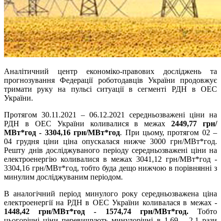
Аналітичний центр економіко-правових досліджень та
прогнозування Федерації роботодавців України продовжує
тримати руку на пульсі ситуації в сегменті РДН в ОЕС
України.
Протягом 30.11.2021 – 06.12.2021 середньозважені ціни на
РДН в ОЕС України коливалися в межах
2449,77 грн/
МВт*год - 3304,16 грн/МВт*год
. При цьому, протягом 02 –
04 грудня ціни ціна опускалася нижче 3000 грн/МВт*год.
Решту днів досліджуваного періоду середньозважені ціни на
електроенергію коливалися в межах 3041,12 грн/МВт*год -
3304,16 грн/МВт*год, тобто буда дещо нижчою в порівнянні з
минулим досліджуваним періодом.
В аналогічний період минулого року середньозважена ціна
електроенергії на РДН в ОЕС України коливалася в межах -
1448,42 грн/МВт*год - 1574,74 грн/МВт*год.
Тобто
цьогорічні ціни перевищують минулорічні в 1,69 – 2,1 рази