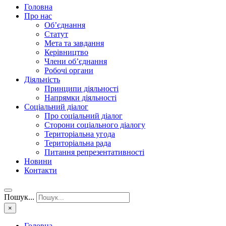
Головна
Про нас
Об’єднання
Статут
Мета та завдання
Керівництво
Члени об’єднання
Робочі органи
Діяльність
Принципи діяльності
Напрямки діяльності
Соціальний діалог
Про соціальний діалог
Сторони соціального діалогу
Територіальна угода
Територіальна рада
Питання репрезентативності
Новини
Контакти
Пошук...
×
Головна