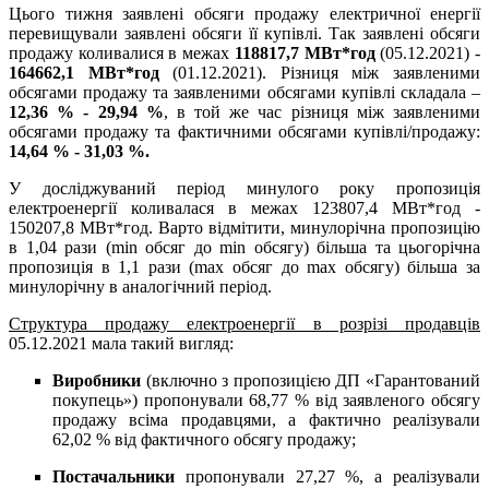
Цього тижня заявлені обсяги продажу електричної енергії
перевищували заявлені обсяги її купівлі. Так заявлені обсяги
продажу коливалися в межах
118817,7 МВт*год
(05.12.2021) -
164662,1 МВт*год
(01.12.2021). Різниця між заявленими
обсягами продажу та заявленими обсягами купівлі складала –
12,36 % - 29,94 %
, в той же час різниця між заявленими
обсягами продажу та фактичними обсягами купівлі/продажу:
14,64 % - 31,03 %.
У досліджуваний період минулого року пропозиція
електроенергії коливалася в межах 123807,4 МВт*год -
150207,8 МВт*год. Варто відмітити, минулорічна пропозицію
в 1,04 рази (min обсяг до min обсягу) більша та цьогорічна
пропозиція в 1,1 рази (max обсяг до max обсягу) більша за
минулорічну в аналогічний період.
Структура продажу електроенергії в розрізі продавців
05.12.2021 мала такий вигляд:
Виробники
(включно з пропозицією ДП «Гарантований
покупець») пропонували 68,77 % від заявленого обсягу
продажу всіма продавцями, а фактично реалізували
62,02 % від фактичного обсягу продажу;
Постачальники
пропонували 27,27 %, а реалізували