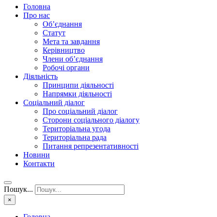
Головна
Про нас
Об’єднання
Статут
Мета та завдання
Керівництво
Члени об’єднання
Робочі органи
Діяльність
Принципи діяльності
Напрямки діяльності
Соціальний діалог
Про соціальний діалог
Сторони соціального діалогу
Територіальна угода
Територіальна рада
Питання репрезентативності
Новини
Контакти
Пошук...
×
Головна