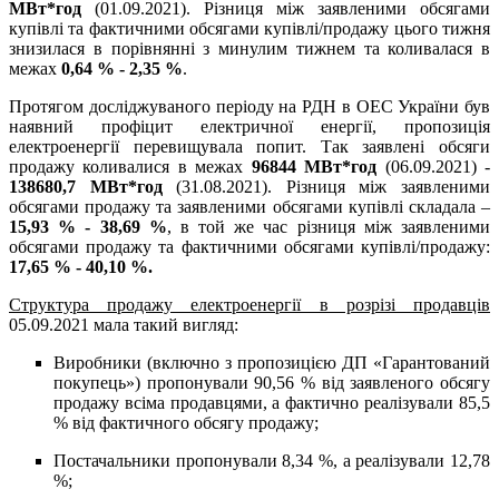
МВт*год
(01.09.2021). Різниця між заявленими обсягами
купівлі та фактичними обсягами купівлі/продажу цього тижня
знизилася в порівнянні з минулим тижнем та коливалася в
межах
0,64 % - 2,35 %
.
Протягом досліджуваного періоду на РДН в ОЕС України був
наявний профіцит електричної енергії, пропозиція
електроенергії перевищувала попит. Так заявлені обсяги
продажу коливалися в межах
96844 МВт*год
(06.09.2021) -
138680,7 МВт*год
(31.08.2021). Різниця між заявленими
обсягами продажу та заявленими обсягами купівлі складала –
15,93 % - 38,69 %
, в той же час різниця між заявленими
обсягами продажу та фактичними обсягами купівлі/продажу:
17,65 % - 40,10 %.
Структура продажу електроенергії в розрізі продавців
05.09.2021 мала такий вигляд:
Виробники (включно з пропозицією ДП «Гарантований
покупець») пропонували 90,56 % від заявленого обсягу
продажу всіма продавцями, а фактично реалізували 85,5
% від фактичного обсягу продажу;
Постачальники пропонували 8,34 %, а реалізували 12,78
%;