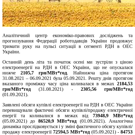
Аналітичний центр економіко-правових досліджень та
прогнозування Федерації роботодавців України продовжує
тримати руку на пульсі ситуації в сегменті РДН в ОЕС
України.
Останній день літа та початок осені ми зустріли з ціною
електроенергії на РДН в ОЕС України, що не опускалася
нижче
2105,7 грн/МВт*год
. Найнижча ціна протягом
31.08.2021 – 06.09.2021 була 05.09.2021. Решту днів протягом
вказаного проміжку часу ціна коливалася в межах
2184,53
грн/МВт*год
(31.08.2021) -
2305,56 грн/МВт*год
(01.09.2021).
Заявлені обсяги купівлі електроенергії на РДН в ОЕС України
перевищували фактичні обсяги купівлі/продажу електричної
енергії та коливалися в межах від
73948,9 МВт*год
(05.09.2021) до
86520,9 МВт*год
(01.09.2021). Аналогічна
динаміка прослідковується і у зміні фактичного обсягу купівлі/
продажу електроенергії
72594,5 МВт*год
(05.09.2021) -
84753