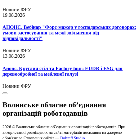
Новини ФРУ
19.08.2026
АНОНС. Вебінар "Форс-мажор у господарських договорах:
умови застосування та межі звільнення від
відповідальності"
Новини ФРУ
13.08.2026
Анонс. Круглий стіл та Factory tour: EUDR і ESG для
деревообробної та меблевої галузі
Новини ФРУ
Волинське обласне об’єднання
організацій роботодавців
2026 © Волинське обласне об’єднання організацій роботодавців. При
використанні розміщених на сайті матеріалів посилання на джерело
обов'язкове
Створення сайтів —
Dobreff Studio