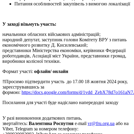
Питання особливостей закупівель з вимогою локалізації
У заході візьмуть участь:
начальники обласних військових адміністрацій;
народний депутат, заступник голови Комітету ВРУ з питань
економічного розвитку Д. Кисилевський;
представники Міністерства економіки, керівники Федерації
роботодавців, Асоціації міст України, представники громад,
виробники колісної техніки.
Формат участі:
офлайн/ онлайн
‼️Просимо підтвердити участь до 17.00 18 жовтня 2024 року,
зареєструвавшись за
формою:
https://docs.google.com/forms/d/1vdd_ZebX78d7o161a
Посилання для участі буде надіслано напередодні заходу
У разі виникнення додаткових питань,
звертайтесь:
Валентина Роспутня
e-mail
vr@fru.org.ua
або на
Viber, Telegram за номером телефону: