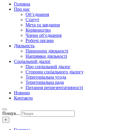
Головна
Про нас
Об’єднання
Статут
Мета та завдання
Керівництво
Члени об’єднання
Робочі органи
Діяльність
Принципи діяльності
Напрямки діяльності
Соціальний діалог
Про соціальний діалог
Сторони соціального діалогу
Територіальна угода
Територіальна рада
Питання репрезентативності
Новини
Контакти
Пошук...
×
Головна