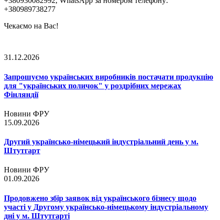
+380930082992, WhatsApp за номером телефону:
+380989738277
Чекаємо на Вас!
31.12.2026
Запрошуємо українських виробників постачати продукцію
для "українських поличок" у роздрібних мережах
Фінляндії
Новини ФРУ
15.09.2026
Другий українсько-німецький індустріальний день у м.
Штутгарт
Новини ФРУ
01.09.2026
Продовжено збір заявок від українського бізнесу щодо
участі у Другому українсько-німецькому індустріальному
дні у м. Штутгарті