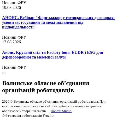
Новини ФРУ
19.08.2026
АНОНС. Вебінар "Форс-мажор у господарських договорах:
умови застосування та межі звільнення від
відповідальності"
Новини ФРУ
13.08.2026
Анонс. Круглий стіл та Factory tour: EUDR і ESG для
деревообробної та меблевої галузі
Новини ФРУ
Волинське обласне об’єднання
організацій роботодавців
2026 © Волинське обласне об’єднання організацій роботодавців. При
використанні розміщених на сайті матеріалів посилання на джерело
обов'язкове
Створення сайтів —
Dobreff Studio
© Федерація роботодавців України