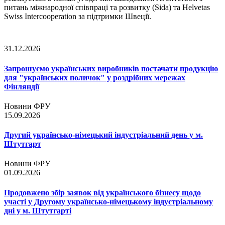
питань міжнародної співпраці та розвитку (Sida) та Helvetas
Swiss Intercooperation за підтримки Швеції.
31.12.2026
Запрошуємо українських виробників постачати продукцію
для "українських поличок" у роздрібних мережах
Фінляндії
Новини ФРУ
15.09.2026
Другий українсько-німецький індустріальний день у м.
Штутгарт
Новини ФРУ
01.09.2026
Продовжено збір заявок від українського бізнесу щодо
участі у Другому українсько-німецькому індустріальному
дні у м. Штутгарті