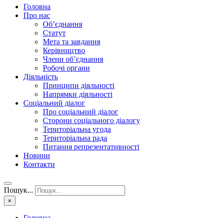
Головна
Про нас
Об’єднання
Статут
Мета та завдання
Керівництво
Члени об’єднання
Робочі органи
Діяльність
Принципи діяльності
Напрямки діяльності
Соціальний діалог
Про соціальний діалог
Сторони соціального діалогу
Територіальна угода
Територіальна рада
Питання репрезентативності
Новини
Контакти
Пошук...
×
Головна