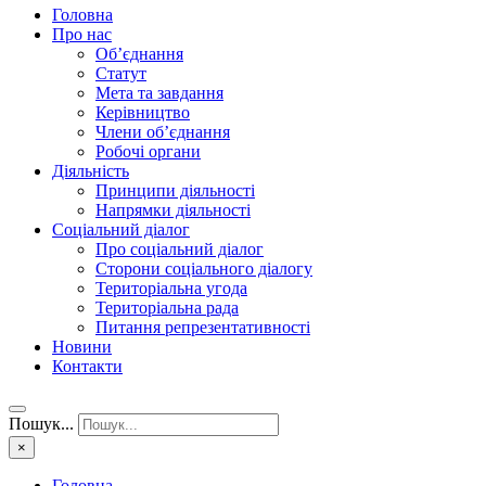
Головна
Про нас
Об’єднання
Статут
Мета та завдання
Керівництво
Члени об’єднання
Робочі органи
Діяльність
Принципи діяльності
Напрямки діяльності
Соціальний діалог
Про соціальний діалог
Сторони соціального діалогу
Територіальна угода
Територіальна рада
Питання репрезентативності
Новини
Контакти
Пошук...
×
Головна