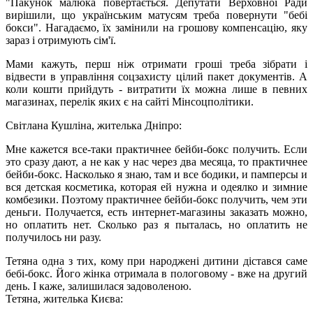
"Пакунок малюка повертається. Депутати Верховної Ради
вирішили, що українським матусям треба повернути "бебі
бокси". Нагадаємо, їх замінили на грошову компенсацію, яку
зараз і отримують сім'ї.
Мами кажуть, перш ніж отримати гроші треба зібрати і
відвести в управління соцзахисту цілий пакет документів. А
коли кошти прийдуть - витратити їх можна лише в певних
магазинах, перелік яких є на сайті Мінсоцполітики.
Світлана Кушліна, жителька Дніпро:
Мне кажется все-таки практичнее бейби-бокс получить. Если
это сразу дают, а не как у нас через два месяца, то практичнее
бейби-бокс. Насколько я знаю, там и все бодики, и памперсы и
вся детская косметика, которая ей нужна и одеялко и зимние
комбезики. Поэтому практичнее бейби-бокс получить, чем эти
деньги. Получается, есть интернет-магазины заказать можно,
но оплатить нет. Сколько раз я пыталась, но оплатить не
получилось ни разу.
Тетяна одна з тих, кому при народжені дитини дістався саме
бебі-бокс. Його жінка отримала в пологовому - вже на другий
день. І каже, залишилася задоволеною.
Тетяна, жителька Києва: