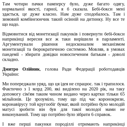
Там чотири пачки памперсу було, дуже багато одягу,
нормальної якості, гарної, я б сказала. Бебі-бокси мені
здається, це дуже класно. Нам дуже сподобалось. Там і
зимовий комбінезончик такий осінній на дитинку. Ну все те
що надо.
Відмовитися від монетизації пакунків і повернути бебі-бокси
наприкінці вересня все ж таки вирішили в парламенті.
Аргументували рішення недосконалим механізмом
монетизації та бюрократичною системою. Мовляв, в умовах
пандемії - збирати довідки новоспеченим батькам - доволі
складно.
Дмитро Олійник
, голова Ради Федерації роботодавців
України:
Ми попереджали уряд, що ця ідея не спрацює. так і трапилося.
Фактично з 1 млрд 200, які виділено на 2020 рік, на таку
допомогу сім'ям таким чином видано через картки тільки 65
мільйонів. Це зрозуміло, тому що під час коронокризи,
коронавірусу той кругообіг бумаг, який потрібно було молодій
матусі зробити він був для такої молодої мами не
виконуваний. Тому що потрібно було зібрати 6 справок.
І вже перші пакунки породіллі отримають наприкінці