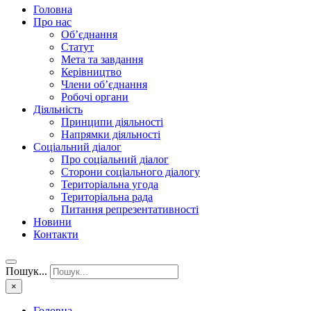
Головна
Про нас
Об’єднання
Статут
Мета та завдання
Керівництво
Члени об’єднання
Робочі органи
Діяльність
Принципи діяльності
Напрямки діяльності
Соціальний діалог
Про соціальний діалог
Сторони соціального діалогу
Територіальна угода
Територіальна рада
Питання репрезентативності
Новини
Контакти
Пошук...
×
Головна