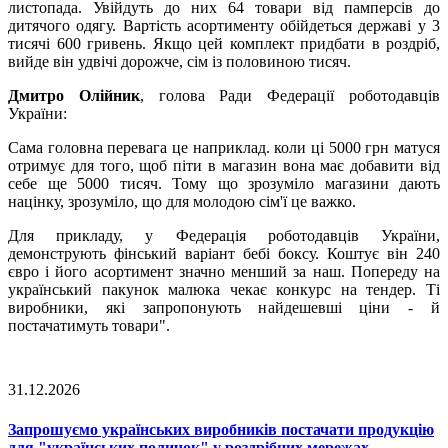
листопада. Увійдуть до них 64 товари від памперсів до
дитячого одягу. Вартість асортименту обійдеться державі у 3
тисячі 600 гривень. Якщо цей комплект придбати в роздріб,
вийде він удвічі дорожче, сім із половиною тисяч.
Дмитро Олійник
, голова Ради Федерації роботодавців
України:
Сама головна перевага це наприклад. коли ці 5000 грн матуся
отримує для того, щоб піти в магазин вона має добавити від
себе ще 5000 тисяч. Тому що зрозуміло магазини дають
націнку, зрозуміло, що для молодою сім'ї це важко.
Для прикладу, у Федерація роботодавців України,
демонструють фінський варіант бебі боксу. Коштує він 240
євро і його асортимент значно менший за наш. Попереду на
український пакунок малюка чекає конкурс на тендер. Ті
виробники, які запропонують найдешевші ціни - й
постачатимуть товари".
31.12.2026
Запрошуємо українських виробників постачати продукцію
для "українських поличок" у роздрібних мережах