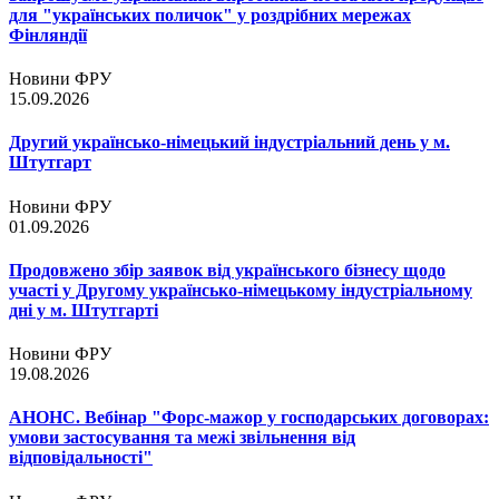
для "українських поличок" у роздрібних мережах
Фінляндії
Новини ФРУ
15.09.2026
Другий українсько-німецький індустріальний день у м.
Штутгарт
Новини ФРУ
01.09.2026
Продовжено збір заявок від українського бізнесу щодо
участі у Другому українсько-німецькому індустріальному
дні у м. Штутгарті
Новини ФРУ
19.08.2026
АНОНС. Вебінар "Форс-мажор у господарських договорах:
умови застосування та межі звільнення від
відповідальності"