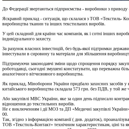
До Федерації звертаються підприємства - виробники з приводу 
Яскравий приклад - ситуація, що склалася з ТОВ «Текстиль- Ко
виробництва тканин та інших текстильних виробів.
У цей складний для країни час компанія, як і сотні інших вир
індивідуального захисту.
За рахунок власних інвестицій, без будь-якої підтримки держа
інвестували в сировину та матеріали для збільшення виробництв
Підтримуючи законодавчі зміни щодо спрощення порядку закупів
роботодавці, сьогодні змушені констатувати, що переважна біль
аналогічного вітчизняного виробництва.
Як приклад, Міноборони України придбало захисних засобів у 
китайського виробництва складала 573 грн. без ПДВ, у той же 
Або закупівлі МВС України, яке за один день підписало контрак
відношення до текстильних виробів.
Не є виключенням і дії МОЗ та ДП «Медичні закупівлі України»
00.
Так, згідно з інформацією компанії ( див. додаток), проаналіз
ТОВ «Текстиль-Контакт» технічним характеристикам, ціні та яко