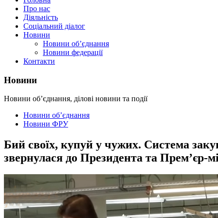
Про нас
Діяльність
Соціальний діалог
Новини
Новини об’єднання
Новини федерації
Контакти
Новини
Новини об’єднання, ділові новини та події
Новини об’єднання
Новини ФРУ
Бий своїх, купуй у чужих. Система зак
звернулася до Президента та Прем’єр-м