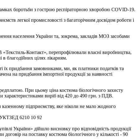
в рамках боротьби з гострою респіраторною хворобою COVID-19.
иємств легкої промисловості з багаторічним досвідом роботи і
чення населення України та, зокрема, закладів МОЗ засобами
ТОВ «Текстиль-Контакт», перепрофілювали власні виробництва,
і в благодійних цілях лікарням.
і їх придбання замовниками, ми, як платники податків та
ачена на придбання імпортної продукції за наявності
ередплатою. При цьому ціна костюма біологічного захисту
и характеристиками виріб від 420 до 490 грн. з ПДВ.
ми казенному підприємству, яке ніколи не мало жодного
д УКТЗЕД 6210 10 92
упівлі України» дійшло висновку про відповідність продукції
 договір на поставку костюма біологічного у кількості - 90