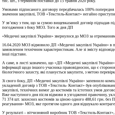
тис. шт., з терміном поставки до 15 травня 2020 року.
Умовами підписаного договору передбачалась 100% попередня о
значення закупівлі, ТОВ «Текстиль-Контакт» негайно приступи
У зв’язку з тим, що за сумою вищевказаний договір підпадав п
погодження з боку МОЗ. Того ж дня ДП
«Медичні закупівлі України» звернулося до МОЗ за отриманням
16.04.2020 МОЗ відмовило ДП «Медичні закупівлі України» в 
замовленим технічним характеристикам. Але зі змісту відпові
інші підстави.
А саме, в листі зазначено, що «ДП «Медичні закупівлі України
інформації щодо іншого учасника правовідносин, що є стороною
біологічного захисту, які планується закупити, з метою перевірк
Зі свого боку, ДП «Медичні закупівлі України» запевнило компа
укладений договір з ТОВ «Текстиль- Контакт» був опубліковани
закупівлі, технічних вимог до костюмів та істотних умов догово
Вже наступного дня після відмови в узгодженні правочину, укл
71 374 шт. захисних костюмів за ціною одного 488,61 грн. без
реагування» МОЗ, яке протягом одного дня відшукало контраген
У результаті – вітчизняний виробник ТОВ «Текстиль-Контакт»,