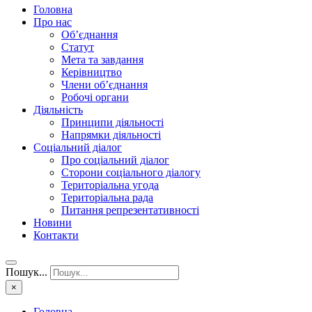
Головна
Про нас
Об’єднання
Статут
Мета та завдання
Керівництво
Члени об’єднання
Робочі органи
Діяльність
Принципи діяльності
Напрямки діяльності
Соціальний діалог
Про соціальний діалог
Сторони соціального діалогу
Територіальна угода
Територіальна рада
Питання репрезентативності
Новини
Контакти
Пошук...
×
Головна