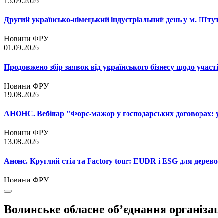
15.09.2026
Другий українсько-німецький індустріальний день у м. Шту
Новини ФРУ
01.09.2026
Продовжено збір заявок від українського бізнесу щодо участ
Новини ФРУ
19.08.2026
АНОНС. Вебінар "Форс-мажор у господарських договорах: ум
Новини ФРУ
13.08.2026
Анонс. Круглий стіл та Factory tour: EUDR і ESG для дерево
Новини ФРУ
Волинське обласне об’єднання організа