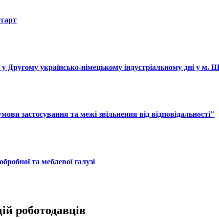
тгарт
і у Другому українсько-німецькому індустріальному дні у м. 
ови застосування та межі звільнення від відповідальності"
обробної та меблевої галузі
цій роботодавців