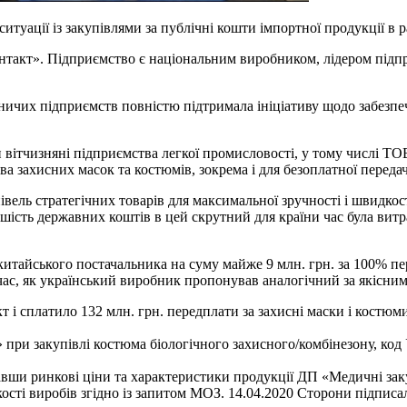
ситуації із закупівлями за публічні кошти імпортної продукції 
нтакт». Підприємство є національним виробником, лідером підпр
обничих підприємств повністю підтримала ініціативу щодо забезпе
ви вітчизняні підприємства легкої промисловості, у тому числі 
а захисних масок та костюмів, зокрема і для безоплатної передач
ель стратегічних товарів для максимальної зручності і швидкост
шість державних коштів в цей скрутний для країни час була витр
китайського постачальника на суму майже 9 млн. грн. за 100% п
час, як український виробник пропонував аналогічний за якісним
т і сплатило 132 млн. грн. передплати за захисні маски і костю
 при закупівлі костюма біологічного захисного/комбінезону, ко
увавши ринкові ціни та характеристики продукції ДП «Медичні зак
сті виробів згідно із запитом МОЗ. 14.04.2020 Сторони підписали