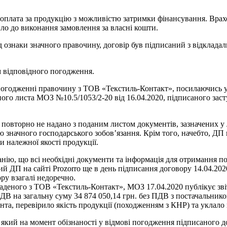
плата за продукцію з можливістю затримки фінансування. Врахо
ло до виконання замовлення за власні кошти.
ід ознаки значного правочину, договір був підписаний з відклад
 відповідного погодження.
погодженні правочину з ТОВ «Текстиль-Контакт», посилаючись у
дного листа МОЗ №10.5/1053/2-20 від 16.04.2020, підписаного з
» повторно не надано з поданим листом документів, зазначених у
 значного господарського зобов’язання. Крім того, начебто, ДП
и належної якості продукції.
нію, що всі необхідні документи та інформація для отримання по
й ДП на сайті Prozorro ще в день підписання договору 14.04.20
ру взагалі недоречно.
аденого з ТОВ «Текстиль-Контакт», МОЗ 17.04.2020 публікує зві
 ПДВ на загальну суму 34 874 050,14 грн. без ПДВ з постачальн
та, перевірило якість продукції (походженням з КНР) та уклало
 який на момент обізнаності у відмові погодження підписаного 