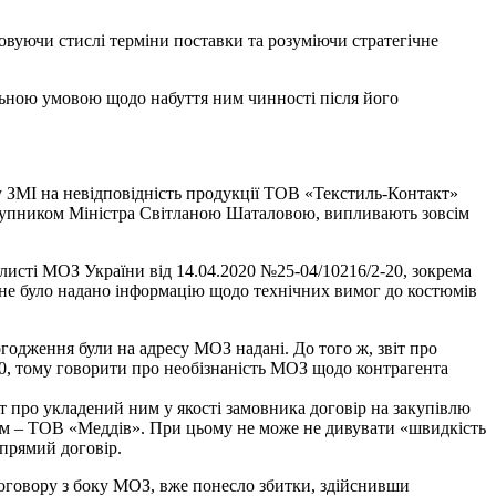
вуючи стислі терміни поставки та розуміючи стратегічне
альною умовою щодо набуття ним чинності після його
 ЗМІ на невідповідність продукції ТОВ «Текстиль-Контакт»
аступником Міністра Світланою Шаталовою, випливають зовсім
 листі МОЗ України від 14.04.2020 №25-04/10216/2-20, зокрема
 не було надано інформацію щодо технічних вимог до костюмів
годження були на адресу МОЗ надані. До того ж, звіт про
20, тому говорити про необізнаність МОЗ щодо контрагента
т про укладений ним у якості замовника договір на закупівлю
иком – ТОВ «Меддів». При цьому не може не дивувати «швидкість
 прямий договір.
договору з боку МОЗ, вже понесло збитки, здійснивши