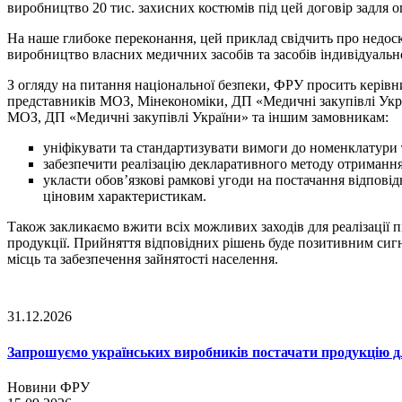
виробництво 20 тис. захисних костюмів під цей договір задля 
На наше глибоке переконання, цей приклад свідчить про недоск
виробництво власних медичних засобів та засобів індивідуально
З огляду на питання національної безпеки, ФРУ просить керівн
представників МОЗ, Мінекономіки, ДП «Медичні закупівлі Укра
МОЗ, ДП «Медичні закупівлі України» та іншим замовникам:
уніфікувати та стандартизувати вимоги до номенклатури т
забезпечити реалізацію декларативного методу отримання
укласти обов’язкові рамкові угоди на постачання відпові
ціновим характеристикам.
Також закликаємо вжити всіх можливих заходів для реалізації 
продукції. Прийняття відповідних рішень буде позитивним сигн
місць та забезпечення зайнятості населення.
31.12.2026
Запрошуємо українських виробників постачати продукцію д
Новини ФРУ