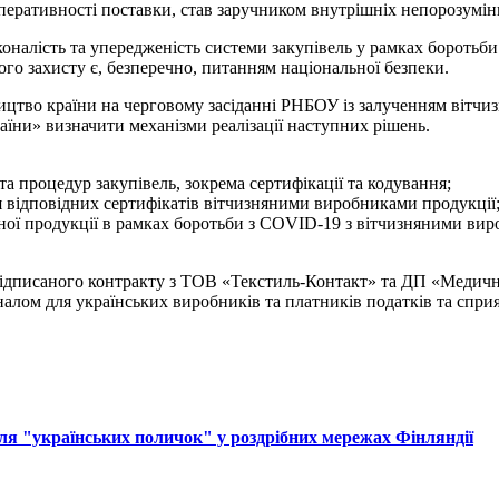
оперативності поставки, став заручником внутрішніх непорозумін
оналість та упередженість системи закупівель у рамках боротьб
го захисту є, безперечно, питанням національної безпеки.
ицтво країни на черговому засіданні РНБОУ із залученням вітчиз
їни» визначити механізми реалізації наступних рішень.
а процедур закупівель, зокрема сертифікації та кодування;
 відповідних сертифікатів вітчизняними виробниками продукції
дної продукції в рамках боротьби з COVID-19 з вітчизняними виро
підписаного контракту з ТОВ «Текстиль-Контакт» та ДП «Медичні
алом для українських виробників та платників податків та сприя
ля "українських поличок" у роздрібних мережах Фінляндії