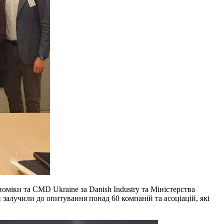
міки та CMD Ukraine за Danish Industry та Міністерства
 залучили до опитування понад 60 компаній та асоціацій, які