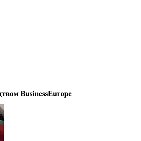
цтвом BusinessEurope