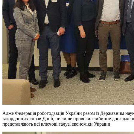
Адже Федерація роботодавців України разом із Державним наук
закордонних справ Данії, не лише провели глибинне дослідженн
представляють всі ключові галузі економіки України.