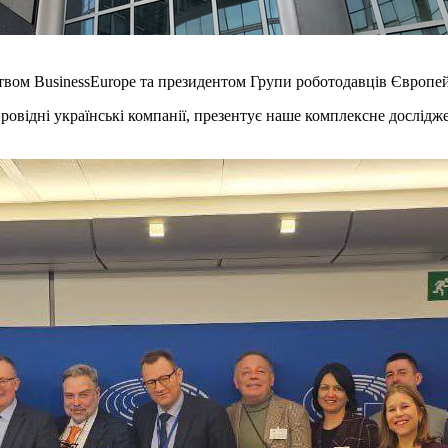
твом BusinessEurope та президентом Групи роботодавців Європей
 провідні українські компанії, презентує наше комплексне дослід