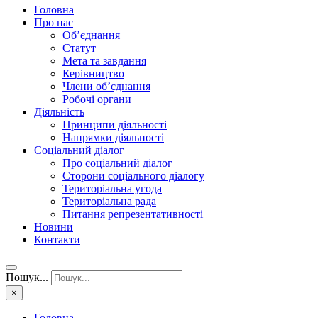
Головна
Про нас
Об’єднання
Статут
Мета та завдання
Керівництво
Члени об’єднання
Робочі органи
Діяльність
Принципи діяльності
Напрямки діяльності
Соціальний діалог
Про соціальний діалог
Сторони соціального діалогу
Територіальна угода
Територіальна рада
Питання репрезентативності
Новини
Контакти
Пошук...
×
Головна