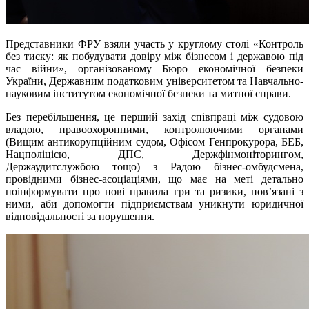
Представники ФРУ взяли участь у круглому столі «Контроль
без тиску: як побудувати довіру між бізнесом і державою під
час війни», організованому Бюро економічної безпеки
України, Державним податковим університетом та Навчально-
науковим інститутом економічної безпеки та митної справи.
Без перебільшення, це перший захід співпраці між судовою
владою, правоохоронними, контролюючими органами
(Вищим антикорупційним судом, Офісом Генпрокурора, БЕБ,
Нацполіцією, ДПС, Держфінмоніторингом,
Держаудитслужбою тощо) з Радою бізнес-омбудсмена,
провідними бізнес-асоціаціями, що має на меті детально
поінформувати про нові правила гри та ризики, пов’язані з
ними, аби допомогти підприємствам уникнути юридичної
відповідальності за порушення.