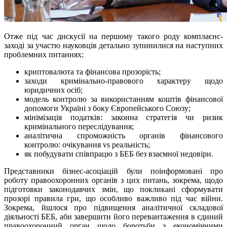
Отже під час дискусії на першому такого роду комплаєнс-
заході за участю науковців детально зупинилися на наступних
проблемних питаннях:
криптовалюта та фінансова прозорість;
заходи кримінально-правового характеру щодо
юридичних осіб;
модель контролю за використанням коштів фінансової
допомоги Україні з боку Європейського Союзу;
мінімізація податків: законна стратегія чи ризик
кримінального переслідування;
аналітична спроможність органів фінансового
контролю: очікування vs реальність;
як побудувати співпрацю з БЕБ без взаємної недовіри.
Представники бізнес-асоціацій були поінформовані про
роботу правоохоронних органів з цих питань, зокрема, щодо
підготовки законодавчих змін, що покликані сформувати
прозорі правила гри, що особливо важливо під час війни.
Зокрема, йшлося про підвищення аналітичної складової
діяльності БЕБ, аби завершити його перевантаження в єдиний
правоохоронний орган щодо боротьби з економічними