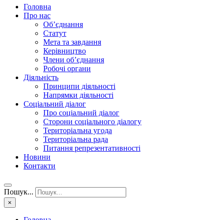
Головна
Про нас
Об’єднання
Статут
Мета та завдання
Керівництво
Члени об’єднання
Робочі органи
Діяльність
Принципи діяльності
Напрямки діяльності
Соціальний діалог
Про соціальний діалог
Сторони соціального діалогу
Територіальна угода
Територіальна рада
Питання репрезентативності
Новини
Контакти
Пошук...
×
Головна