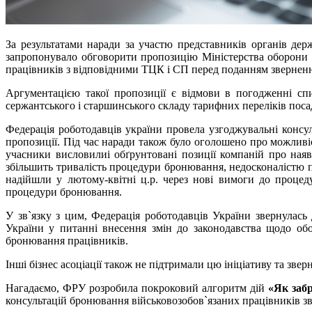
За результатами наради за участю представників органів дер
запропонувало обговорити пропозицію Міністерства оборони У
працівників з відповідними ТЦК і СП перед поданням звернен
Аргументацією такої пропозиції є відмови в погодженні сп
сержантського і старшинського складу тарифних переліків пос
Федерація роботодавців україни провела узгоджувальні консул
пропозиції. Під час наради також було оголошено про можливіс
учасники висловилиі обґрунтовані позиції компаній про ная
збільшить тривалість процедури бронювання, недосконалістю пр
надійшли у лютому-квітні ц.р. через нові вимоги до проце
процедури бронювання.
У зв`язку з цим, Федерація роботодавців України звернулась
України у питанні внесення змін до законодавства щодо обо
бронювання працівників.
Інші бізнес асоціації також не підтримали цю ініціативу та зв
Нагадаємо, ФРУ розробила покроковий алгоритм дій
«Як заб
консультацій бронювання військовозобов`язаних працівників зв