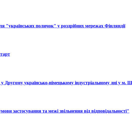
ля "українських поличок" у роздрібних мережах Фінляндії
тгарт
і у Другому українсько-німецькому індустріальному дні у м. 
ови застосування та межі звільнення від відповідальності"