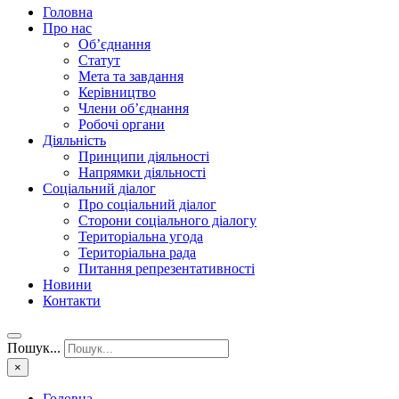
Головна
Про нас
Об’єднання
Статут
Мета та завдання
Керівництво
Члени об’єднання
Робочі органи
Діяльність
Принципи діяльності
Напрямки діяльності
Соціальний діалог
Про соціальний діалог
Сторони соціального діалогу
Територіальна угода
Територіальна рада
Питання репрезентативності
Новини
Контакти
Пошук...
×
Головна