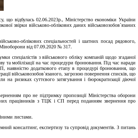
, що відбулась 02.06.2023р., Міністерство економіки України
ової звірки військово-облікових даних військовозобов`язаних
йськово-облікових спеціальностей і шатних посад рядового,
Міноборони від 07.09.2020 № 317.
мки спеціалістів з військового обліку компаній щодо згаданої
ву та мобілізації на час процедури бронювання. Під час наради
СП, наявністю додаткового етапу в процедурі бронювання, що
рації військовозобов`язаного, загрозою повернення списків, що
 на ризиках суттєвого затягування і бюрократизації діючої
зверненням про не підтримку пропозиції Міністерства оборони
язаних працівників з ТЦК і СП перед поданням звернення про
ійними листами.
емний консалтинг, експертизу та супровід документів. З питань