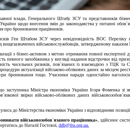
жавної влади, Генерального Штабу ЗСУ та представників бізнесу
країни щодо внесення змін до законодавства у питанні обов`язк
ня про бронювання працівників.
исків Ген Штабом ЗСУ через невідповідність ВОС Переліку ві
ад вищезазначених військовослужбовців, затвердженому наказом 
ьтації з бізнес-активом з метою отримання повної експертної ду
ть певного запобіжника у вигляді надання відстрочки від призо
вність чисельних ризиків, пов`язаних із взаємодією з ТЦК та 
оцедури актуалізації військово-облікових даних за місцем реєст
дури бронювання тощо. Учасники наради одностайно наголосили
 до заступника Міністра економіки України Ігоря Фоменка зі 
в`язкової звірки військово-облікових даних військовозобов`
ернулись до Міністерства економіки України з відповідними позиц
ронювати військовозобов`язаного працівника»
, здійснює сист
ертатись до Наталії Гостєвої,
ddb@fru.org.ua
.