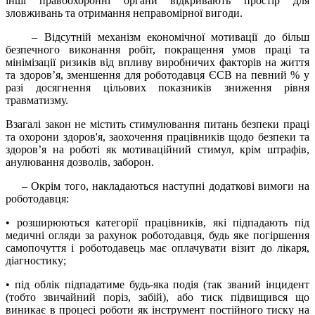
інші правоохоронні органи відкривають простір для
зловживань та отримання неправомірної вигоди.
– Відсутній механізм економічної мотивації до більш
безпечного виконання робіт, покращення умов праці та
мінімізації ризиків від впливу виробничих факторів на життя
та здоров’я, зменшення для роботодавця ЄСВ на певний % у
разі досягнення цільових показників зниження рівня
травматизму.
Взагалі закон не містить стимулювання питань безпеки праці
та охорони здоров'я, заохочення працівників щодо безпеки та
здоров’я на роботі як мотиваційний стимул, крім штрафів,
анулювання дозволів, заборон.
– Окрім того, накладаються наступні додаткові вимоги на
роботодавця:
• розширюються категорії працівників, які підпадають під
медичні огляди за рахунок роботодавця, будь яке погіршення
самопочуття і роботодавець має оплачувати візит до лікаря,
діагностику;
• під облік підпадатиме будь-яка подія (так званий інцидент
(тобто звичайний поріз, забій), або тиск підвищився що
виникає в процесі роботи як інструмент постійного тиску на