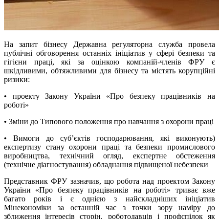
На запит бізнесу Державна регуляторна служба провела
публічні обговорення останніх ініціатив у сфері безпеки та
гігієни праці, які за оцінкою компаній-членів ФРУ є
шкідливими, обтяжливими для бізнесу та містять корупційні
ризики:
• проекту Закону України «Про безпеку працівників на
роботі»
• Зміни до Типового положення про навчання з охорони праці
• Вимоги до суб’єктів господарювання, які виконують)
експертизу стану охорони праці та безпеки промислового
виробництва, технічний огляд, експертне обстеження
(технічне діагностування) обладнання підвищеної небезпеки
Представник ФРУ зазначив, що робота над проектом Закону
України «Про безпеку працівників на роботі» триває вже
багато років і є однією з найскладніших ініціатив
Мінекономіки за останній час з точки зору наміру до
зближення інтересів сторін, роботодавців і профспілок як