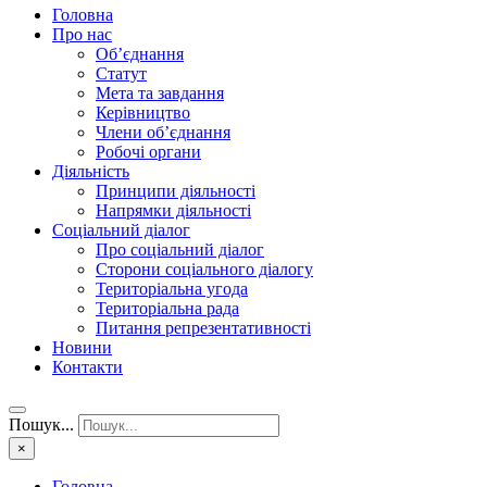
Головна
Про нас
Об’єднання
Статут
Мета та завдання
Керівництво
Члени об’єднання
Робочі органи
Діяльність
Принципи діяльності
Напрямки діяльності
Соціальний діалог
Про соціальний діалог
Сторони соціального діалогу
Територіальна угода
Територіальна рада
Питання репрезентативності
Новини
Контакти
Пошук...
×
Головна