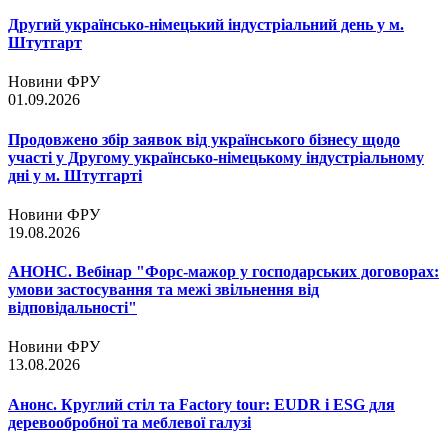
Другий українсько-німецький індустріальний день у м.
Штутгарт
Новини ФРУ
01.09.2026
Продовжено збір заявок від українського бізнесу щодо
участі у Другому українсько-німецькому індустріальному
дні у м. Штутгарті
Новини ФРУ
19.08.2026
АНОНС. Вебінар "Форс-мажор у господарських договорах:
умови застосування та межі звільнення від
відповідальності"
Новини ФРУ
13.08.2026
Анонс. Круглий стіл та Factory tour: EUDR і ESG для
деревообробної та меблевої галузі