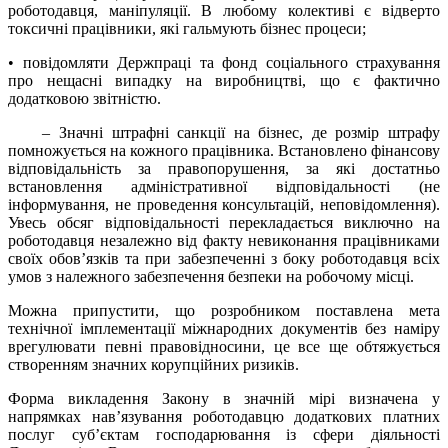
роботодавця, маніпуляції. В любому колективі є відверто
токсичні працівники, які гальмують бізнес процеси;
• повідомляти Держпраці та фонд соціального страхування
про нещасні випадку на виробництві, що є фактично
додатковою звітністю.
– Значні штрафні санкції на бізнес, де розмір штрафу
помножується на кожного працівника. Встановлено фінансову
відповідальність за правопорушення, за які достатньо
встановлення адміністративної відповідальності (не
інформування, не проведення консультацій, неповідомлення).
Увесь обсяг відповідальності перекладається виключно на
роботодавця незалежно від факту невиконання працівниками
своїх обов’язків та при забезпеченні з боку роботодавця всіх
умов з належного забезпечення безпеки на робочому місці.
Можна припустити, що розробником поставлена мета
технічної імплементації міжнародних документів без наміру
врегулювати певні правовідносини, це все ще обтяжується
створенням значних корупційних ризиків.
Форма викладення Закону в значній мірі визначена у
напрямках нав’язування роботодавцю додаткових платних
послуг суб’єктам господарювання із сфери діяльності