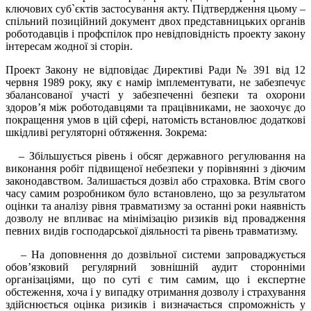
ключових суб`єктів застосування акту. Підтвердження цьому –
спільний позиційний документ двох представницьких органів
роботодавців і профспілок про невідповідність проекту закону
інтересам жодної зі сторін.
Проект Закону не відповідає Директиві Ради № 391 від 12
червня 1989 року, яку є намір імплементувати, не забезпечує
збалансованої участі у забезпеченні безпеки та охорони
здоров’я між роботодавцями та працівниками, не заохочує до
покращення умов в цій сфері, натомість встановлює додаткові
шкідливі регуляторні обтяження. Зокрема:
– Збільшується рівень і обсяг державного регулювання на
виконання робіт підвищеної небезпеки у порівнянні з діючим
законодавством. Залишається дозвіл або страховка. Втім свого
часу самим розробником було встановлено, що за результатом
оцінки та аналізу рівня травматизму за останні роки наявність
дозволу не впливає на мінімізацію ризиків від провадження
певних видів господарської діяльності та рівень травматизму.
– На доповнення до дозвільної системи запроваджується
обов’язковий регулярний зовнішній аудит сторонніми
організаціями, що по суті є тим самим, що і експертне
обстеження, хоча і у випадку отримання дозволу і страхування
здійснюється оцінка ризиків і визначається спроможність у