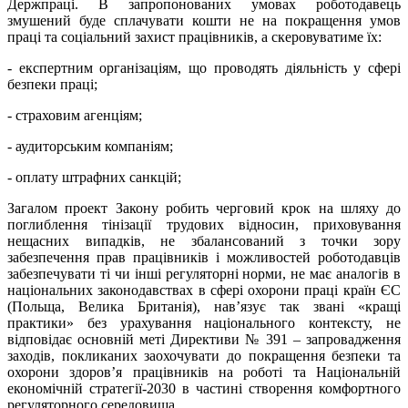
Держпраці. В запропонованих умовах роботодавець
змушений буде сплачувати кошти не на покращення умов
праці та соціальний захист працівників, а скеровуватиме їх:
- експертним організаціям, що проводять діяльність у сфері
безпеки праці;
- страховим агенціям;
- аудиторським компаніям;
- оплату штрафних санкцій;
Загалом проект Закону робить черговий крок на шляху до
поглиблення тінізації трудових відносин, приховування
нещасних випадків, не збалансований з точки зору
забезпечення прав працівників і можливостей роботодавців
забезпечувати ті чи інші регуляторні норми, не має аналогів в
національних законодавствах в сфері охорони праці країн ЄС
(Польща, Велика Британія), нав’язує так звані «кращі
практики» без урахування національного контексту, не
відповідає основній меті Директиви № 391 – запровадження
заходів, покликаних заохочувати до покращення безпеки та
охорони здоров’я працівників на роботі та Національній
економічній стратегії-2030 в частині створення комфортного
регуляторного середовища.