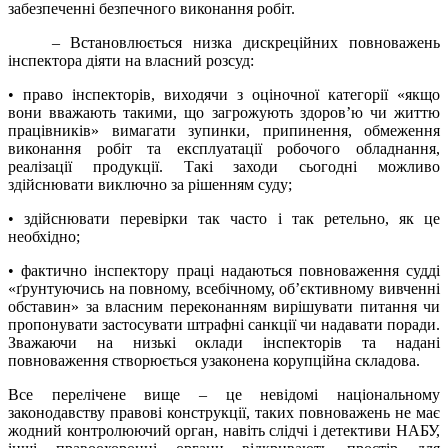
забезпеченні безпечного виконання робіт.
– Встановлюється низка дискреційних повноважень
інспектора діяти на власний розсуд:
• право інспекторів, виходячи з оціночної категорії «якщо
вони вважають такими, що загрожують здоров’ю чи життю
працівників» вимагати зупинки, припинення, обмеження
виконання робіт та експлуатації робочого обладнання,
реалізації продукції. Такі заходи сьогодні можливо
здійснювати виключно за рішенням суду;
• здійснювати перевірки так часто і так ретельно, як це
необхідно;
• фактично інспектору праці надаються повноваження судді
«ґрунтуючись на повному, всебічному, об’єктивному вивченні
обставин» за власним переконанням вирішувати питання чи
пропонувати застосувати штрафні санкції чи надавати поради.
Зважаючи на низькі оклади інспекторів та надані
повноваження створюється узаконена корупційна складова.
Все перелічене вище – це невідомі національному
законодавству правові конструкції, таких повноважень не має
жодний контролюючий орган, навіть слідчі і детективи НАБУ,