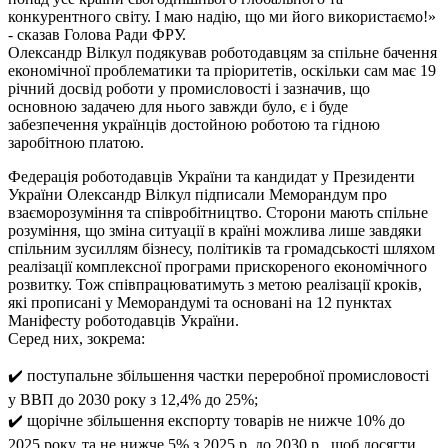
конкурентного світу. І маю надію, що ми його використаємо!»
- сказав Голова Ради ФРУ.
Олександр Вілкул подякував роботодавцям за спільне бачення
економічної проблематики та пріоритетів, оскільки сам має 19
річний досвід роботи у промисловості і зазначив, що
основною задачею для нього завжди було, є і буде
забезпечення українців достойною роботою та гідною
заробітною платою.
Федерація роботодавців України та кандидат у Президенти
України Олександр Вілкул підписали Меморандум про
взаєморозуміння та співробітництво. Сторони мають спільне
розуміння, що зміна ситуації в країні можлива лише завдяки
спільним зусиллям бізнесу, політиків та громадськості шляхом
реалізації комплексної програми прискореного економічного
розвитку. Тож співпрацюватимуть з метою реалізації кроків,
які прописані у Меморандумі та основані на 12 пунктах
Маніфесту роботодавців України.
Серед них, зокрема:
✔️ поступальне збільшення частки переробної промисловості
у ВВП до 2030 року з 12,4% до 25%;
✔️ щорічне збільшення експорту товарів не нижче 10% до
2025 року, та не нижче 5% з 2025 р. до 2030 р., щоб досягти