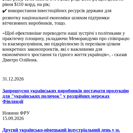
рівня $110 млрд. на рік;
✔️ використання інвестиційних ресурсів держави для
розвитку національної економіки шляхом підтримки
вітчизняних виробників, тощо.
«Щоб ефективніше переводити наші зустрічі з політиками у
практичну площину, укладаючи Меморандуми про співпрацю
та взаєморозуміння, ми підкріплюємо їх переліком цілком
конкретних законопроектів, які є важливими для
економічного зростання та гідного життя українців», - сказав
Дмитро Олійник.
31.12.2026
Запрошуємо українських виробників постачати продукцію
для "українських поличок" у роздрібних мережах
Фінляндії
Новини ФРУ
15.09.2026
Другий українсько-німецький індустріальний день у м.