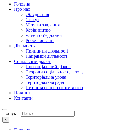
Головна
Про нас
Об’єднання
Статут
Мета та завдання
Керівництво
Члени об’єднання
Робочі органи
Діяльність
Принципи діяльності
Напрямки діяльності
Соціальний діалог
Про соціальний діалог
Сторони соціального діалогу
Територіальна угода
Територіальна рада
Питання репрезентативності
Новини
Контакти
Пошук...
×
Головна