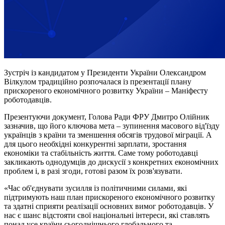
Зустріч із кандидатом у Президенти України Олександром
Вілкулом традиційно розпочалася із презентації плану
прискореного економічного розвитку України – Маніфесту
роботодавців.
Презентуючи документ, Голова Ради ФРУ Дмитро Олійник
зазначив, що його ключова мета – зупинення масового від'їзду
українців з країни та зменшення обсягів трудової міграції. А
для цього необхідні конкурентні зарплати, зростання
економіки та стабільність життя. Саме тому роботодавці
закликають однодумців до дискусії з конкретних економічних
проблем і, в разі згоди, готові разом їх розв'язувати.
«Час об'єднувати зусилля із політичними силами, які
підтримують наш план прискореного економічного розвитку
та здатні сприяти реалізації основних вимог роботодавців. У
нас є шанс відстояти свої національні інтереси, які ставлять
понад усе країни сьогоднішнього глобального та