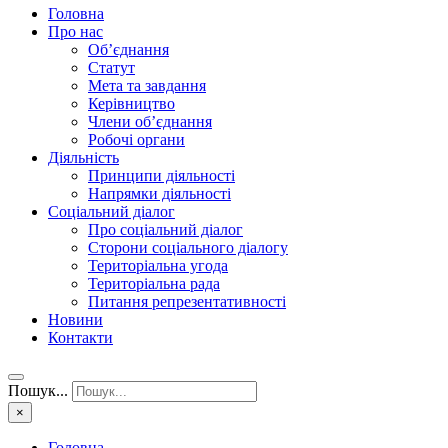
Головна
Про нас
Об’єднання
Статут
Мета та завдання
Керівництво
Члени об’єднання
Робочі органи
Діяльність
Принципи діяльності
Напрямки діяльності
Соціальний діалог
Про соціальний діалог
Сторони соціального діалогу
Територіальна угода
Територіальна рада
Питання репрезентативності
Новини
Контакти
Пошук...
×
Головна