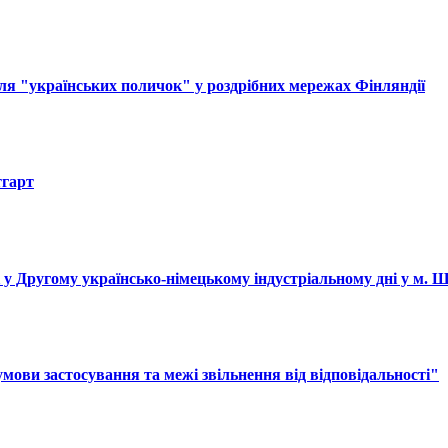
ля "українських поличок" у роздрібних мережах Фінляндії
тгарт
і у Другому українсько-німецькому індустріальному дні у м. 
ови застосування та межі звільнення від відповідальності"