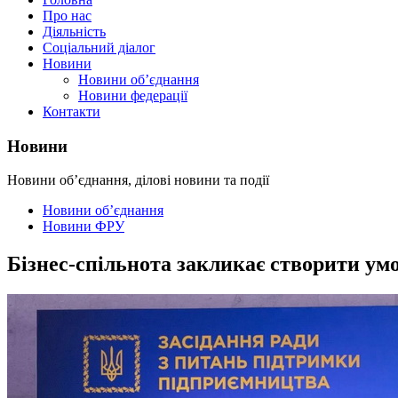
Про нас
Діяльність
Соціальний діалог
Новини
Новини об’єднання
Новини федерації
Контакти
Новини
Новини об’єднання, ділові новини та події
Новини об’єднання
Новини ФРУ
Бізнес-спільнота закликає створити ум