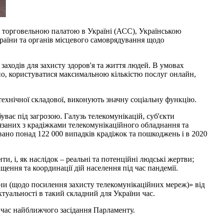
ю торговельною палатою в Україні (АСС), Українською
країни та органів місцевого самоврядування щодо
заходів для захисту здоров'я та життя людей. В умовах
но, користуватися максимальною кількістю послуг онлайн,
м технічної складової, виконують значну соціальну функцію.
ває під загрозою. Галузь телекомунікацій, суб'єкти
'язаних з крадіжками телекомунікаційного обладнання та
вано понад 122 000 випадків крадіжок та пошкоджень і в 2020
, і, як наслідок – реальні та потенційні людські жертви;
щення та координації дій населення під час пандемії.
їни (щодо посилення захисту телекомунікаційних мереж)» від
туальності в такий складний для України час.
 час найближчого засідання Парламенту.