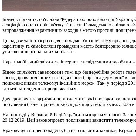
Бізнес-спільнота, об'єднана Федерацією роботодавців України
асоціацією операторів зв'язку «Телас», Громадською спілкою «
запровадження карантинних заходів з метою протидії поширен
Це надзвичайна загроза для громадян України, тому органи держ
карантину та самоізоляції громадяни мають безперервно залиш
уникаючи персональних контактів.
Наразі мобільний зв'язок та інтернет є невід'ємними засобами к
Бізнес-спільнота занепокоєна тим, що безперебійна робота теле
господарювання інших сфер діяльності, органи державної влади
пошкодженнями телекомунікаційних мереж. Так, у період з 2015
зазначена тенденція продовжується.
Для громадян та держави це може мати такі наслідки, як: немож
порушення бізнес-процесів внаслідок відсутності зв'язку; збої 
На розгляді у Верховній Раді України знаходиться проект Зако
20.12.2019. Цей законопроект покликаний захистити телекомуні
Враховуючи вищевикладене, бізнес-спільнота закликає Верховн