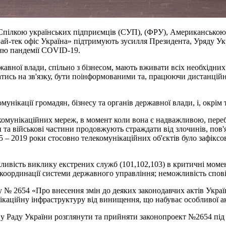
, Спілкою українських підприємців (СУП), (ФРУ), Американсько
Хай-тек офіс Україна» підтримують зусилля Президента, Уряду У
ню пандемії COVID-19.
авної влади, спільно з бізнесом, мають вживати всіх необхідних 
атись на зв'язку, бути поінформованими та, працюючи дистанцій
омунікації громадян, бізнесу та органів державної влади, і, окрі
комунікаційних мереж, в момент коли вона є надважливою, перебу
 та військові частини продовжують страждати від злочинів, пов
 – 2019 роки стосовно телекомунікаційних об'єктів було зафіксо
ливість виклику екстрених служб (101,102,103) в критичні моменти
в координації системи державного управління; неможливість спові
ну № 2654 «Про внесення змін до деяких законодавчих актів Укра
каційну інфраструктуру від винищення, що набуває особливої ак
у Раду України розглянути та прийняти законопроект №2654 під