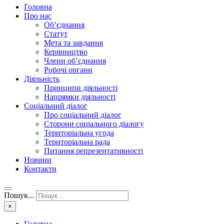
Головна
Про нас
Об’єднання
Статут
Мета та завдання
Керівництво
Члени об’єднання
Робочі органи
Діяльність
Принципи діяльності
Напрямки діяльності
Соціальний діалог
Про соціальний діалог
Сторони соціального діалогу
Територіальна угода
Територіальна рада
Питання репрезентативності
Новини
Контакти
Пошук...
×
Головна