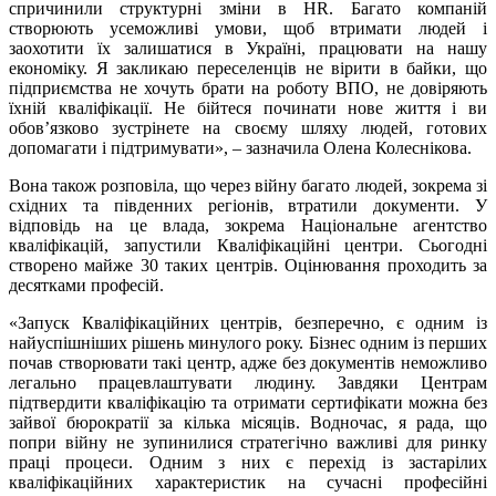
спричинили структурні зміни в HR. Багато компаній
створюють усеможливі умови, щоб втримати людей і
заохотити їх залишатися в Україні, працювати на нашу
економіку. Я закликаю переселенців не вірити в байки, що
підприємства не хочуть брати на роботу ВПО, не довіряють
їхній кваліфікації. Не бійтеся починати нове життя і ви
обов’язково зустрінете на своєму шляху людей, готових
допомагати і підтримувати», – зазначила Олена Колеснікова.
Вона також розповіла, що через війну багато людей, зокрема зі
східних та південних регіонів, втратили документи. У
відповідь на це влада, зокрема Національне агентство
кваліфікацій, запустили Кваліфікаційні центри. Сьогодні
створено майже 30 таких центрів. Оцінювання проходить за
десятками професій.
«Запуск Кваліфікаційних центрів, безперечно, є одним із
найуспішніших рішень минулого року. Бізнес одним із перших
почав створювати такі центр, адже без документів неможливо
легально працевлаштувати людину. Завдяки Центрам
підтвердити кваліфікацію та отримати сертифікати можна без
зайвої бюрократії за кілька місяців. Водночас, я рада, що
попри війну не зупинилися стратегічно важливі для ринку
праці процеси. Одним з них є перехід із застарілих
кваліфікаційних характеристик на сучасні професійні