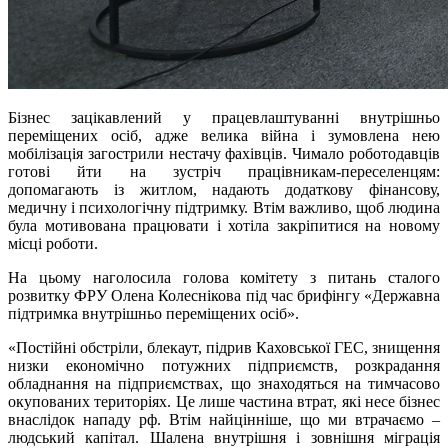
Бізнес зацікавлений у працевлаштуванні внутрішньо
переміщених осіб, адже велика війна і зумовлена нею
мобілізація загострили нестачу фахівців. Чимало роботодавців
готові йти на зустріч працівникам-переселенцям:
допомагають із житлом, надають додаткову фінансову,
медичну і психологічну підтримку. Втім важливо, щоб людина
була мотивована працювати і хотіла закріпитися на новому
місці роботи.
На цьому наголосила голова комітету з питань сталого
розвитку ФРУ Олена Колеснікова під час брифінгу «Державна
підтримка внутрішньо переміщених осіб».
«Постійні обстріли, блекаут, підрив Каховської ГЕС, знищення
низки економічно потужних підприємств, розкрадання
обладнання на підприємствах, що знаходяться на тимчасово
окупованих територіях. Це лише частина втрат, які несе бізнес
внаслідок нападу рф. Втім найцінніше, що ми втрачаємо –
людський капітал. Шалена внутрішня і зовнішня міграція