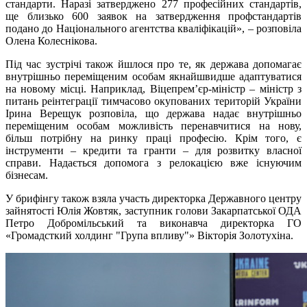
стандарти. Наразі затверджено 277 професійних стандартів,
ще близько 600 заявок на затвердження профстандартів
подано до Національного агентства кваліфікацій», – розповіла
Олена Колеснікова.
Під час зустрічі також йшлося про те, як держава допомагає
внутрішньо переміщеним особам якнайшвидше адаптуватися
на новому місці. Наприклад, Віцепрем’єр-міністр ‒ міністр з
питань реінтеграції тимчасово окупованих територій України
Ірина Верещук розповіла, що держава надає внутрішньо
переміщеним особам можливість перенавчитися на нову,
більш потрібну на ринку праці професію. Крім того, є
інструменти – кредити та гранти – для розвитку власної
справи. Надається допомога з релокацією вже існуючим
бізнесам.
У брифінгу також взяла участь директорка Державного центру
зайнятості Юлія Жовтяк, заступник голови Закарпатської ОДА
Петро Добромільський та виконавча директорка ГО
«Громадсткий холдинг "Група впливу"» Вікторія Золотухіна.