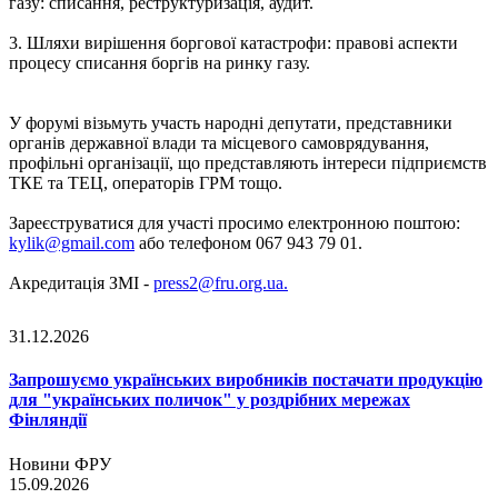
газу: списання, реструктуризація, аудит.
3. Шляхи вирішення боргової катастрофи: правові аспекти
процесу списання боргів на ринку газу.
У форумі візьмуть участь народні депутати, представники
органів державної влади та місцевого самоврядування,
профільні організації, що представляють інтереси підприємств
ТКЕ та ТЕЦ, операторів ГРМ тощо.
Зареєструватися для участі просимо електронною поштою:
kylik@gmail.com
або телефоном 067 943 79 01.
Акредитація ЗМІ -
press2@fru.org.ua
.
31.12.2026
Запрошуємо українських виробників постачати продукцію
для "українських поличок" у роздрібних мережах
Фінляндії
Новини ФРУ
15.09.2026