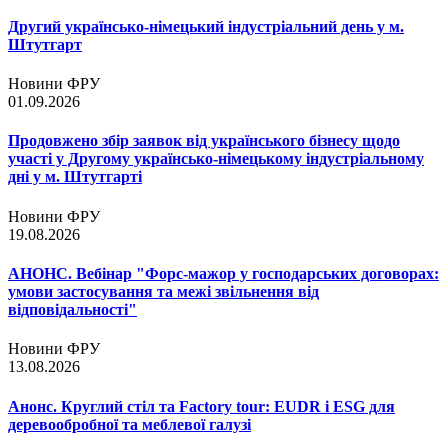
Другий українсько-німецький індустріальний день у м.
Штутгарт
Новини ФРУ
01.09.2026
Продовжено збір заявок від українського бізнесу щодо
участі у Другому українсько-німецькому індустріальному
дні у м. Штутгарті
Новини ФРУ
19.08.2026
АНОНС. Вебінар "Форс-мажор у господарських договорах:
умови застосування та межі звільнення від
відповідальності"
Новини ФРУ
13.08.2026
Анонс. Круглий стіл та Factory tour: EUDR і ESG для
деревообробної та меблевої галузі