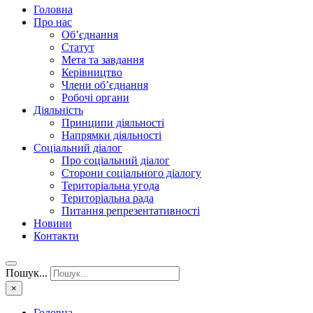
Головна
Про нас
Об’єднання
Статут
Мета та завдання
Керівництво
Члени об’єднання
Робочі органи
Діяльність
Принципи діяльності
Напрямки діяльності
Соціальний діалог
Про соціальний діалог
Сторони соціального діалогу
Територіальна угода
Територіальна рада
Питання репрезентативності
Новини
Контакти
Пошук...
×
Головна