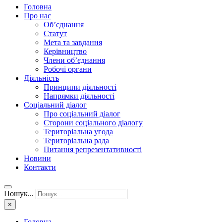
Головна
Про нас
Об’єднання
Статут
Мета та завдання
Керівництво
Члени об’єднання
Робочі органи
Діяльність
Принципи діяльності
Напрямки діяльності
Соціальний діалог
Про соціальний діалог
Сторони соціального діалогу
Територіальна угода
Територіальна рада
Питання репрезентативності
Новини
Контакти
Пошук...
×
Головна