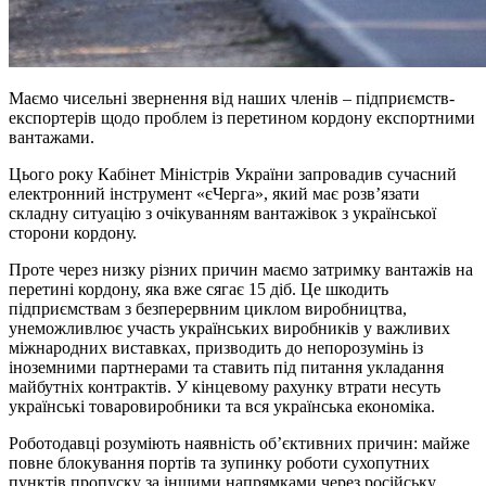
Маємо чисельні звернення від наших членів – підприємств-
експортерів щодо проблем із перетином кордону експортними
вантажами.
Цього року Кабінет Міністрів України запровадив сучасний
електронний інструмент «єЧерга», який має розв’язати
складну ситуацію з очікуванням вантажівок з української
сторони кордону.
Проте через низку різних причин маємо затримку вантажів на
перетині кордону, яка вже сягає 15 діб. Це шкодить
підприємствам з безперервним циклом виробництва,
унеможливлює участь українських виробників у важливих
міжнародних виставках, призводить до непорозумінь із
іноземними партнерами та ставить під питання укладання
майбутніх контрактів. У кінцевому рахунку втрати несуть
українські товаровиробники та вся українська економіка.
Роботодавці розуміють наявність об’єктивних причин: майже
повне блокування портів та зупинку роботи сухопутних
пунктів пропуску за іншими напрямками через російську