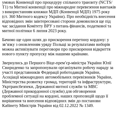
умовах Конвенції про процедуру спільного транзиту (NCTS/
Т1) та Митної конвенції про міжнародне перевезення вантажів
з використанням книжки МДП (Конвенції МДП) 1975 року
(ст. 360 Митного кодексу України). Про необхідність внесення
відповідних змін заінтересовані сторони домовилися ще під
час засідання Комітету ВРУ з питань фінансів, податкової та
митної політики 6 липня 2023 року.
Бачимо ще один шлях до прискорення перетину кордону: у
зв’язку з оновленням уряду Польщі за результатами виборів
можна активізувати переговори про прискорення відкриття
нового пункту пропуску між нашими країнами.
Звернулись до Першого Віце-прем’єр-міністра України Юлії
Свириденко та запропонували організувати робочу нараду за
участі представників Федерації роботодавців України,
Асоціації міжнародних автомобільних перевізників України,
Міністерства розвитку громад, територій та інфраструктури,
Укртрансбезпеки, Державної митної служби та МВС
(Державної прикордонної служби) для обговорення
проблемної ситуації на кордоні, наших пропозицій щодо її
вирішення та внесення відповідних змін до постанови
Кабінету Міністрів України від 02.12.2022 № 1349.