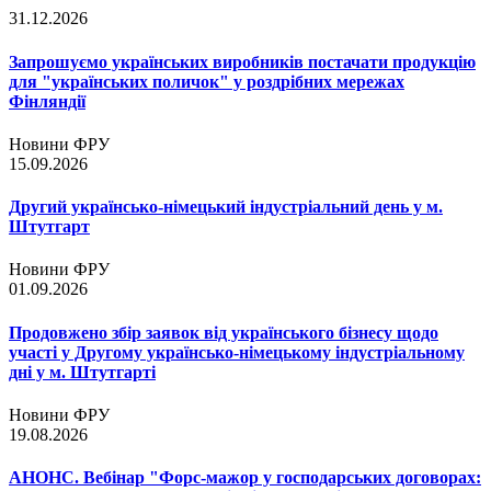
31.12.2026
Запрошуємо українських виробників постачати продукцію
для "українських поличок" у роздрібних мережах
Фінляндії
Новини ФРУ
15.09.2026
Другий українсько-німецький індустріальний день у м.
Штутгарт
Новини ФРУ
01.09.2026
Продовжено збір заявок від українського бізнесу щодо
участі у Другому українсько-німецькому індустріальному
дні у м. Штутгарті
Новини ФРУ
19.08.2026
АНОНС. Вебінар "Форс-мажор у господарських договорах: