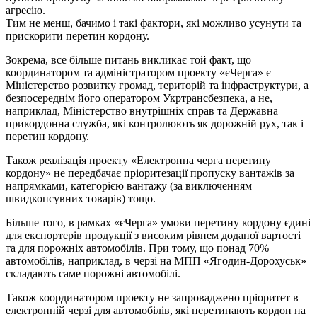
агресію.
Тим не менш, бачимо і такі фактори, які можливо усунути та
прискорити перетин кордону.
Зокрема, все більше питань викликає той факт, що
координатором та адміністратором проекту «єЧерга» є
Міністерство розвитку громад, територій та інфраструктури, а
безпосереднім його оператором Укртрансбезпека, а не,
наприклад, Міністерство внутрішніх справ та Державна
прикордонна служба, які контролюють як дорожній рух, так і
перетин кордону.
Також реалізація проекту «Електронна черга перетину
кордону» не передбачає пріоритезації пропуску вантажів за
напрямками, категорією вантажу (за виключенням
швидкопсувних товарів) тощо.
Більше того, в рамках «єЧерга» умови перетину кордону єдині
для експортерів продукції з високим рівнем доданої вартості
та для порожніх автомобілів. При тому, що понад 70%
автомобілів, наприклад, в черзі на МПП «Ягодин-Дорохуськ»
складають саме порожні автомобілі.
Також координатором проекту не запроваджено пріоритет в
електронній черзі для автомобілів, які перетинають кордон на