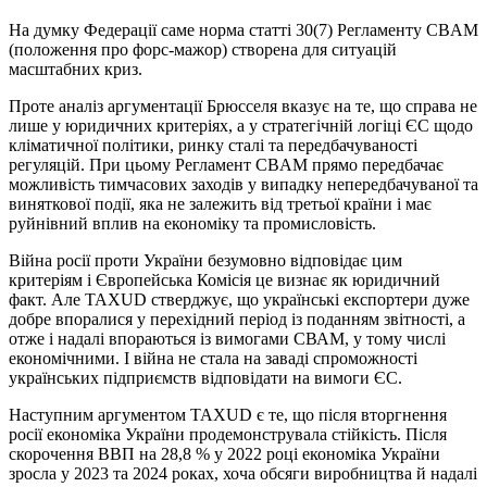
На думку Федерації саме норма статті 30(7) Регламенту CBAM
(положення про форс-мажор) створена для ситуацій
масштабних криз.
Проте аналіз аргументації Брюсселя вказує на те, що справа не
лише у юридичних критеріях, а у стратегічній логіці ЄС щодо
кліматичної політики, ринку сталі та передбачуваності
регуляцій. При цьому Регламент CBAM прямо передбачає
можливість тимчасових заходів у випадку непередбачуваної та
виняткової події, яка не залежить від третьої країни і має
руйнівний вплив на економіку та промисловість.
Війна росії проти України безумовно відповідає цим
критеріям і Європейська Комісія це визнає як юридичний
факт. Але TAXUD стверджує, що українські експортери дуже
добре впоралися у перехідний період із поданням звітності, а
отже і надалі впораються із вимогами СВАМ, у тому числі
економічними. І війна не стала на заваді спроможності
українських підприємств відповідати на вимоги ЄС.
Наступним аргументом TAXUD є те, що після вторгнення
росії економіка України продемонструвала стійкість. Після
скорочення ВВП на 28,8 % у 2022 році економіка України
зросла у 2023 та 2024 роках, хоча обсяги виробництва й надалі