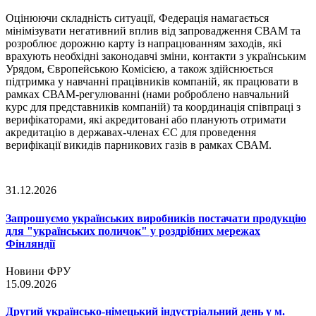
Оцінюючи складність ситуації, Федерація намагається
мінімізувати негативний вплив від запровадження СВАМ та
розроблює дорожню карту із напрацюванням заходів, які
врахують необхідні законодавчі зміни, контакти з українським
Урядом, Європейською Комісією, а також здійснюється
підтримка у навчанні працівників компаній, як працювати в
рамках СВАМ-регулюванні (нами роброблено навчальний
курс для представників компаній) та координація співпраці з
верифікаторами, які акредитовані або планують отримати
акредитацію в державах-членах ЄС для проведення
верифікації викидів парникових газів в рамках СВАМ.
31.12.2026
Запрошуємо українських виробників постачати продукцію
для "українських поличок" у роздрібних мережах
Фінляндії
Новини ФРУ
15.09.2026
Другий українсько-німецький індустріальний день у м.