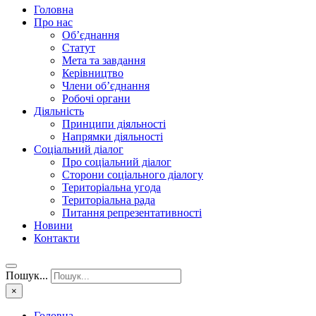
Головна
Про нас
Об’єднання
Статут
Мета та завдання
Керівництво
Члени об’єднання
Робочі органи
Діяльність
Принципи діяльності
Напрямки діяльності
Соціальний діалог
Про соціальний діалог
Сторони соціального діалогу
Територіальна угода
Територіальна рада
Питання репрезентативності
Новини
Контакти
Пошук...
×
Головна