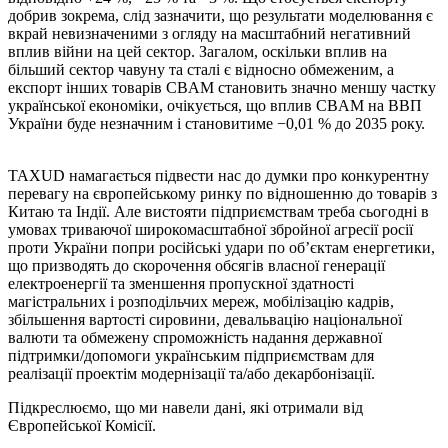
добрив зокрема, слід зазначити, що результати моделювання є
вкрай невизначеними з огляду на масштабний негативний
вплив війни на цей сектор. Загалом, оскільки вплив на
більший сектор чавуну та сталі є відносно обмеженим, а
експорт інших товарів CBAM становить значно меншу частку
української економіки, очікується, що вплив CBAM на ВВП
України буде незначним і становитиме −0,01 % до 2035 року.
TAXUD намагається підвести нас до думки про конкурентну
перевагу на європейському ринку по відношенню до товарів з
Китаю та Індії. Але вистояти підприємствам треба сьогодні в
умовах триваючої широкомасштабної збройної агресії росії
проти України попри російські удари по об’єктам енергетики,
що призводять до скорочення обсягів власної генерації
електроенергії та зменшення пропускної здатності
магістральних і розподільчих мереж, мобілізацію кадрів,
збільшення вартості сировини, девальвацію національної
валюти та обмежену спроможність надання державної
підтримки/допомоги українським підприємствам для
реалізації проектім модернізації та/або декарбонізації.
Підкреслюємо, що ми навели дані, які отримали від
Європейської Комісії.