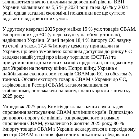
залишаються значно нижчими за довоєнний рівень. ВВП
України збільшився на 5,5 % у 2023 році та на 3,6 % у 2024
році, однак загальні економічні показники все ще суттєво
відстають від довоєнних умов.
У другому кварталі 2025 року майже 15 % усіх товарів CBAM,
імпортованих до ЄС (у перерахунку на обсяг у тоннах),
надійшли з України. У цей період 18,4 % імпорту ЄС чавуну
та сталі, а також 17,4 % імпорту цементу припадали на
Україну, що було зумовлено хорошим доступом до ринку ЄС
завдяки нашій угоді про вільну торгівлю (DCFTA) та
призупиненню дії захисних заходів щодо сталі, погодженому
для України на початку війни. Попри війну, Україна є
найбільшим експортером товарів CBAM до ЄС за обсягом (у
тоннах). Обсяги експорту товарів CBAM з України до ЄС,
зафіксовані в Реєстрі CBAM, загалом залишалися
стабільними, незважаючи на війну, і навіть зросли з початку
2025 року.
Упродовж 2025 року Комісія доклала значних зусиль для
спрощення застосування CBAM для інших країн. Відповідно
до нового порогу de minimis, запровадженого в рамках
спрощення CBAM, ухваленого 8 жовтня 2025 року, 86 %
імпорту товарів CBAM з України декларуються в перехідному
реєстрі CBAM на основі фактичних показників вбудованих