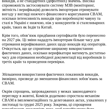
викидів, а не стандартних (дефолтних) значень. Висока
спроможність застосовувати систему МЗВ (моніторинг,
звітність і верифікація) дозволить імпортерам отримувати
вигоду у вигляді нижчого фінансового коригування CBAM,
оскільки інтенсивність викидів при виробництві чавуну та
сталі в Україні є нижчою, ніж у конкурентів зі сталеливарних
країн, таких як Індія та Китай.
Крім того, обов’язок придбання сертифікатів було перенесено
на 2027 рік. Ці зміни нададуть імпортерам більше часу для
отримання верифікованих даних щодо викидів від операторів.
Очікується, що це сприятиме ширшому використанню
фактичних даних, оскільки верифікатори матимуть достатньо
часу для отримання необхідної документації від виробників із
третіх країн та проведення перевірки.
Збільшення використання фактичних показників викидів,
імовірно, призведе до зменшення фінансових зобов’язань за
CBAM.
Окрім спрощень, запроваджених у межах законодавчого
перегляду в жовтні, Комісія додатково спростила механізм
CBAM в імплементаційних та делегованих актах, ухвалених у
листопаді та грудні 2025 року. Зокрема, ці спрощення
передбачають можливість того, щоб верифікатори були