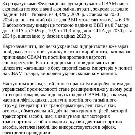
За розрахунками Федерації від функціонування СВАМ наша
економіка понесе значні економічні втрати, зокрема загальне
падіння ВВП України на 4,8 % у 2026 р. Станом на 2030 –
2034 рр. негативний ефект для ВВП може сягнути 6,1 – 6,3 %.
В абсолютному вимірі це тотожно падінню ВВП на 8,7 млрд
дол. США до 2026 р., 10,9 та 11,3 млрд дол. США до 2030 р. та
2034 р. відповідно (у базових цінах 2023 р.
Варто зазначити, що деякі українські підприємства вже зараз
повідомляються про зупинку власних виробництв, називаючи
причинами СВАМ та постійне зростання вартості
енергоресурсів. Багато підприємств повідомляють про
цілковите «затишшя» з боку європейських імпортерів у попиті
на СВАМ товари, вироблені українськими компаніями.
Наступним кроком, який стане справжнім випробуванням для
української промисловості стане розширення вже у цьому році
категорій товарів, які підпадуть під дію СВАМ. Це, зокрема,
частини ліфтів, цвяхи, двигуни постійного та змінного
струму, генератири та трансформатори, решітки, сітки,
огорожі, обмотувальний дріт на електричних цілей, моторні
транспортні засоби, шасі з двигунами для моторних
транспортних засобів товарних, кузови для транспортних
засобів, металеві меблі, що використовуються в офісах,
електричні провідники.