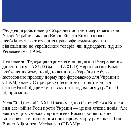
Федерація роботодавців України постійно зверталась як до
Уряду України, так і до Європейської Комісії щодо
необхідності застосування права «форс-мажору» по
відношенню до українських товарів, які підпадають під дію
Регламенту СВАМ.
Нещодавно Федерація отримала відповідь від Генерального
директорату TAXUD (далі – TAXUD) Європейської Комісії
роз’яснення чому по відношенню до України не було
застосовано правову норму про форс-мажор для України в
CBAM, адже ЄС притримується позиції політичної та
економічної підтримки, на яку так сподівалися українські
підприємства.
У своїй відповіді TAXUD зазначає, що Європейська Комісія
визнає: «війна Росії проти України — це виняткова подія. Але
навіть у цих умовах Європейська Комісія вирішила не
застосовувати положення про форс-мажор у рамках Carbon
Border Adjustment Mechanism (CBAM)».