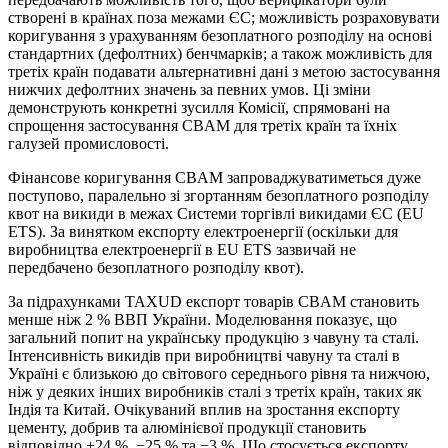
створені в країнах поза межами ЄС; можливість розраховувати
коригування з урахуванням безоплатного розподілу на основі
стандартних (дефолтних) бенчмарків; а також можливість для
третіх країн подавати альтернативні дані з метою застосування
нижчих дефолтних значень за певних умов. Ці зміни
демонструють конкретні зусилля Комісії, спрямовані на
спрощення застосування CBAM для третіх країн та їхніх
галузей промисловості.
Фінансове коригування CBAM запроваджуватиметься дуже
поступово, паралельно зі згортанням безоплатного розподілу
квот на викиди в межах Системи торгівлі викидами ЄС (EU
ETS). За винятком експорту електроенергії (оскільки для
виробництва електроенергії в EU ETS зазвичай не
передбачено безоплатного розподілу квот).
За підрахунками TAXUD експорт товарів CBAM становить
менше ніж 2 % ВВП України. Моделювання показує, що
загальний попит на українську продукцію з чавуну та сталі.
Інтенсивність викидів при виробництві чавуну та сталі в
Україні є близькою до світового середнього рівня та нижчою,
ніж у деяких інших виробників сталі з третіх країн, таких як
Індія та Китай. Очікуваний вплив на зростання експорту
цементу, добрив та алюмінієвої продукції становить
відповідно +24 %, −25 % та −3 %. Що стосується експорту