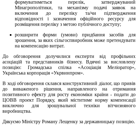
формуватиметься перелік, затверджуваний
Мінагрополітики, та механізму подачі заявок на
включення до переліку та/чи підтвердження
відповідності і зазначення офіційного ресурсу для
розміщення переліку з метою публічного доступу;
розширити форми (умови) придбання засобів для
зрошення, за яких сільгоспвиробник може претендувати
на компенсацію витрат.
До обговорення долучилися експерти від профільних
асоціацій та представників бізнесу. Вдячні за висловлену
позицію: Громадська спілка «Асоціація Меліоратор»,
Українська корпорація «Укрвинпром».
В ході обговорення склався конструктивний діалог, що привів
до виваженого рішення, направленого на отримання
позитивного ефекту для росту економіки країни - подати до
ЦОВВ проект Порядку, який міститиме норму компенсації
виключно для зрошувальної техніки вітчизняного
виробництва.
Дякуємо Міністру Роману Лещенку за державницьку позицію.