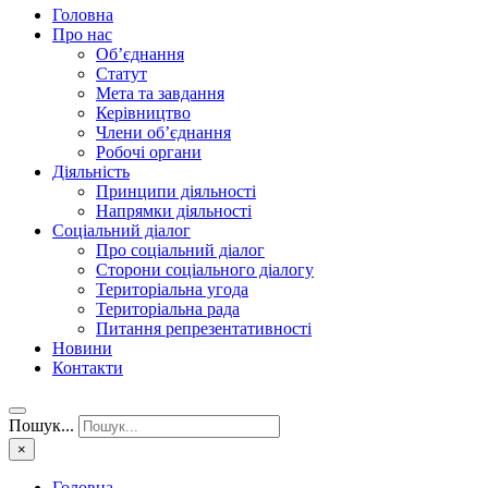
Головна
Про нас
Об’єднання
Статут
Мета та завдання
Керівництво
Члени об’єднання
Робочі органи
Діяльність
Принципи діяльності
Напрямки діяльності
Соціальний діалог
Про соціальний діалог
Сторони соціального діалогу
Територіальна угода
Територіальна рада
Питання репрезентативності
Новини
Контакти
Пошук...
×
Головна