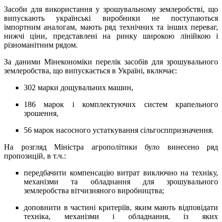
Засоби для використання у зрошувальному землеробстві, що
випускають українські виробники не поступаються
імпортним аналогам, мають ряд технічних та інших переваг,
нижчі ціни, представлені на ринку широкою лінійкою і
різноманітним рядом.
За даними Мінекономіки перелік засобів для зрошувального
землеробства, що випускається в Україні, включає:
302 марки дощувальних машин,
186 марок і комплектуючих систем крапельного
зрошення,
56 марок насосного устаткування сільгосппризначення.
На розгляд Міністра агрополітики було винесено ряд
пропозицій, в т.ч.:
передбачити компенсацію витрат виключно на техніку,
механізми та обладнання для зрошувального
землеробства вітчизняного виробництва;
доповнити в частині критеріїв, яким мають відповідати
техніка, механізми і обладнання, із яких