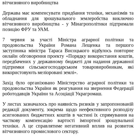
Держава має компенсувати придбання техніки, механізмів та
обладнання для зрошувального землеробства виключно
вітчизняного виробництва - у Мінагрополітики підтримали
позицію ФРУ та УАМ.
7 червня за участі Міністра аграрної політики та
продовольства України Романа Лещенка та першого
заступника міністра Тараса Висоцького відбулось повторне
онлайн обговорення проекту «Порядку використання коштів,
передбачених у державному бюджеті для надання державної
підтримки сільськогосподарським товаровиробникам, які
використовують меліоровані землі».
Захід було організовано Міністерство аграрної політики та
продовольства України як реагування на звернення Федерації
роботодавців України та Асоціації Украгромаш.
У листах зазначалось про наявність ризиків у запропонованій
редакції документу, зокрема щодо неефективного розподілу
асигнованих бюджетних коштів в частині їх спрямування на
часткову компенсацію вартості імпортної зрошувальної
техніки. А це справлятиме негативний вплив на розвиток
вітчизняного промислового сектору.